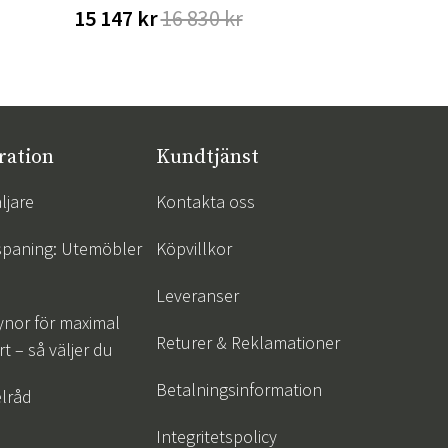
15 147 kr
16 830 kr
1 512 kr
ration
Kundtjänst
ljare
Kontakta oss
spaning: Utemöbler
Köpvillkor
Leveranser
ynor för maximal
Returer & Reklamationer
t – så väljer du
Betalningsinformation
lråd
Integritetspolicy