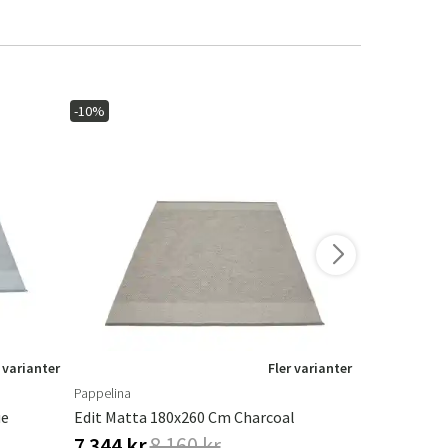
-10%
-10%
 varianter
Fler varianter
Pappelina
Pappelina
ue
Edit Matta 180x260 Cm Charcoal
Hugo Matta 
7 344 kr
8 160 kr
7 344 kr