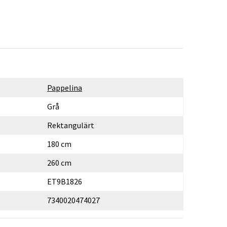
Pappelina
Grå
Rektangulärt
180 cm
260 cm
ET9B1826
7340020474027