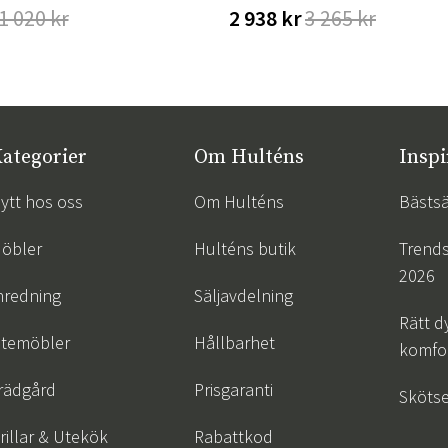
1 020 kr
2 938 kr
3 265 kr
ategorier
Om Hulténs
Inspi
ytt hos oss
Om Hulténs
Bästsä
öbler
Hulténs butik
Trend
2026
nredning
Säljavdelning
Rätt d
temöbler
Hållbarhet
komfor
rädgård
Prisgaranti
Skötse
rillar & Utekök
Rabattkod