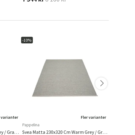
-10%
-20%
I lager
 varianter
Fler varianter
Pappelina
Brafab
Svea Matta 70x320 Cm Warm Grey / Granit Metallic
Svea Matta 230x320 Cm Warm Grey / Granit Metallic
Loire Marmo