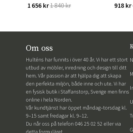
1 656 kr
1 840 kr
918 kr
Om oss
K
Hulténs har funnits i över 40 år. Vi har ett stort
N
utbud av möbler, inredning och design till ditt
M
hem. Vår passion är att hjälpa dig att skapa
den perfekta miljön, både inne och ute. Vi har
I
en fysisk butik i Staffanstorp, Sverige men finns
online i hela Norden.
U
Vår kundtjänst har öppet måndag–torsdag kl.
9–15 samt fredagar kl. 9–12.
T
Du når oss på telefon 046 25 02 52 eller via
G
detta formuläret