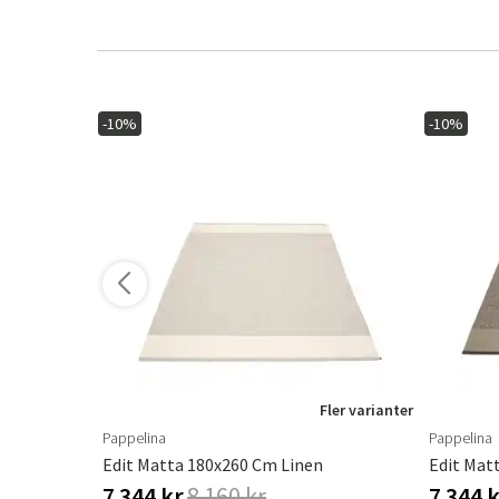
-10%
-10%
ler varianter
Fler varianter
Pappelina
Pappelina
Cm
Edit Matta 180x260 Cm Linen
Edit Mat
7 344 kr
8 160 kr
7 344 