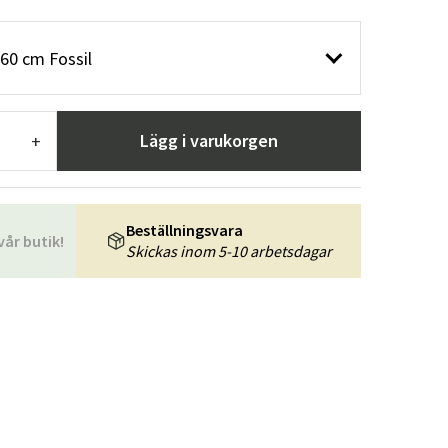
r
Trädgårdsredskap
Hallmöbler
60 cm Fossil
ning
Lägg i varukorgen
+
Beställningsvara
vår butik!
Skickas inom 5-10 arbetsdagar