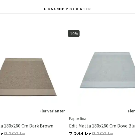
LIKNANDE PRODUKTER
-10%
Sverige
Danmark
Norge
Suomi
Fler varianter
Fler
Pappelina
ta 180x260 Cm Dark Brown
Edit Matta 180x260 Cm Dove Bl
kr
8 160 kr
7 344 kr
8 160 kr