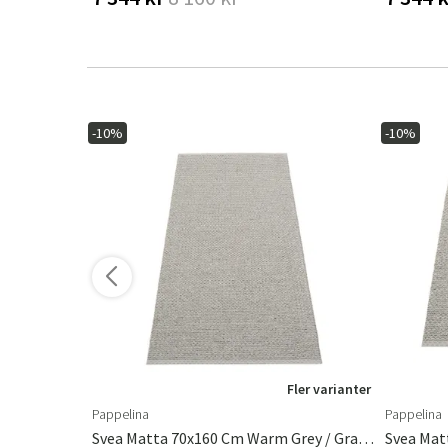
-10%
-10%
ler varianter
Fler varianter
Pappelina
Pappelina
ter
Svea Matta 70x160 Cm Warm Grey / Granit Metallic