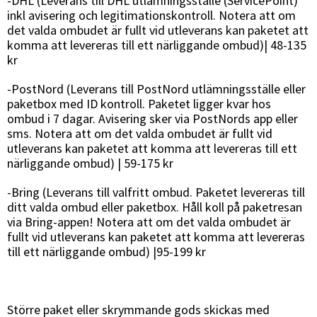
-DHL (Leverans till DHL utlämningsställe (ServicePoint)
inkl avisering och legitimationskontroll. Notera att om
det valda ombudet är fullt vid utleverans kan paketet att
komma att levereras till ett närliggande ombud)| 48-135
kr
-PostNord (Leverans till PostNord utlämningsställe eller
paketbox med ID kontroll. Paketet ligger kvar hos
ombud i 7 dagar. Avisering sker via PostNords app eller
sms. Notera att om det valda ombudet är fullt vid
utleverans kan paketet att komma att levereras till ett
närliggande ombud) | 59-175 kr
-Bring (Leverans till valfritt ombud. Paketet levereras till
ditt valda ombud eller paketbox. Håll koll på paketresan
via Bring-appen! Notera att om det valda ombudet är
fullt vid utleverans kan paketet att komma att levereras
till ett närliggande ombud) |95-199 kr
Större paket eller skrymmande gods skickas med