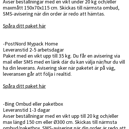
Avser beställningar med en vikt under 20 kg och/eller
maxmått 150x70x115 cm. Skickas till närmsta ombud,
SMS-avisering när din order är redo att hämtas.
Spåra ditt paket här
Sverige
Danmark
-PostNord Mypack Home
Norge
Suomi
Leveranstid 2-5 arbetsdagar
Paket med en vikt upp till 35 kg. Du får en avisering via
mail eller SMS med en länk där du kan välja när/hur du vill
ha din leverans. Avisering sker när paketet är på väg,
leveransen går att följa i realtid.
Spåra ditt paket här
-Bing Ombud eller paketbox
Leveranstid 1-3 dagar
Avser beställningar med en vikt upp till 20 kg och/eller
max längd 150 cm eller Ø300 cm. Skickas till närmsta
ombud/paketbox, SMS-avisering när din order är redo att