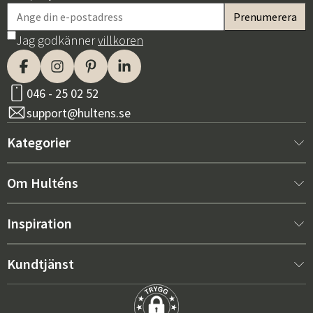
Jag godkänner
villkoren
046 - 25 02 52
support@hultens.se
Kategorier
Nytt hos oss
Om Hulténs
Möbler
Om Hulténs
Inspiration
Inredning
Hulténs butik
Bästsäljare
Kundtjänst
Utemöbler
Säljavdelning
Trendspaning: Utemöbler 2026
Kontakta oss
Trädgård