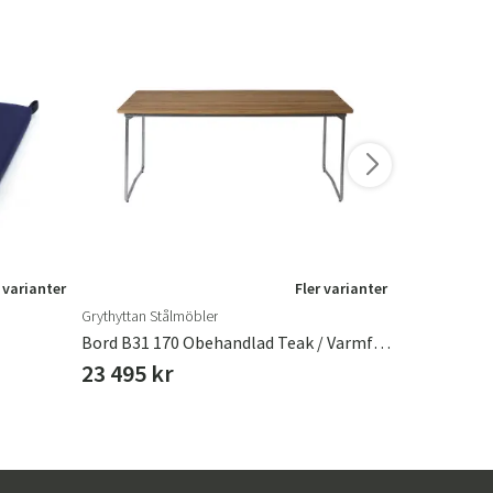
 varianter
Fler varianter
Grythyttan Stålmöbler
Hillerstorp
Bord B31 170 Obehandlad Teak / Varmförzinkat Stativ
Hammocksky
23 495 kr
2 095 kr