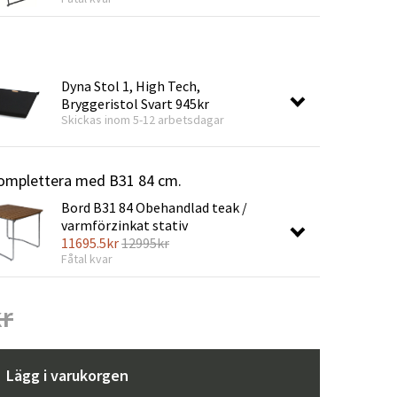
Dyna Stol 1, High Tech,
Bryggeristol Svart
945kr
Skickas inom 5-12 arbetsdagar
 Komplettera med B31 84 cm.
Bord B31 84 Obehandlad teak /
varmförzinkat stativ
11695.5
kr
12995
kr
Fåtal kvar
kr
Lägg i varukorgen