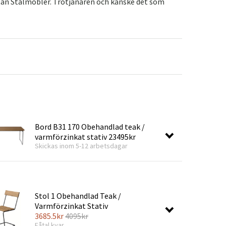
tan Stålmöbler. Trotjänaren och kanske det som
r
Trädgårdsredskap
Hallmöbler
ning
Bord B31 170 Obehandlad teak /
varmförzinkat stativ
23495kr
Skickas inom 5-12 arbetsdagar
Stol 1 Obehandlad Teak /
Varmförzinkat Stativ
3685.5
kr
4095
kr
Fåtal kvar