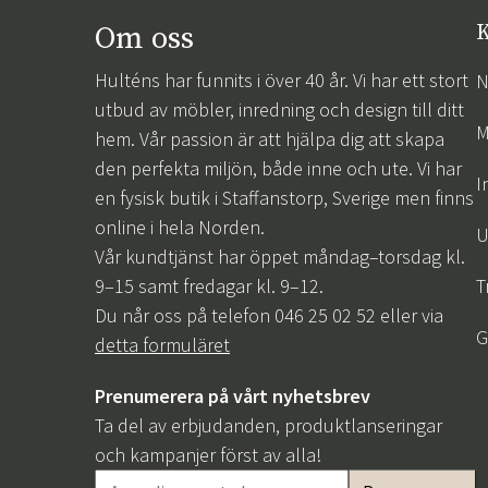
Om oss
K
Hulténs har funnits i över 40 år. Vi har ett stort
N
utbud av möbler, inredning och design till ditt
M
hem. Vår passion är att hjälpa dig att skapa
den perfekta miljön, både inne och ute. Vi har
I
en fysisk butik i Staffanstorp, Sverige men finns
online i hela Norden.
U
Vår kundtjänst har öppet måndag–torsdag kl.
9–15 samt fredagar kl. 9–12.
T
Du når oss på telefon 046 25 02 52 eller via
G
detta formuläret
Prenumerera på vårt nyhetsbrev
Ta del av erbjudanden, produktlanseringar
och kampanjer först av alla!