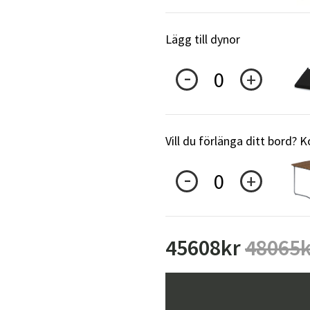
Lägg till dynor
0
Vill du förlänga ditt bord?
0
45608
kr
48065