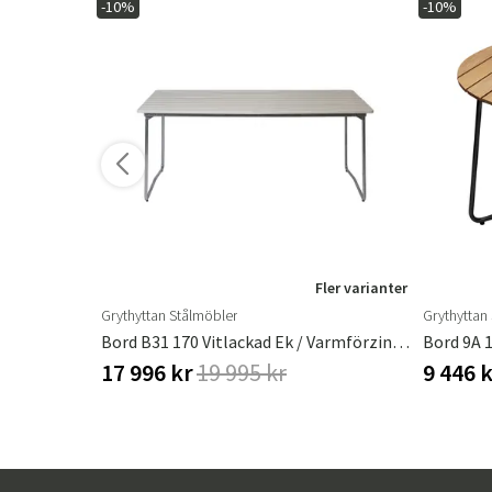
-10%
-10%
ler varianter
Fler varianter
Grythyttan Stålmöbler
Grythyttan
Skruvsats +plastrattar Till Takstativ Till Wien Hammock Svart
Bord B31 170 Vitlackad Ek / Varmförzinkat Stativ
Bord 9A 1
17 996 kr
19 995 kr
9 446 