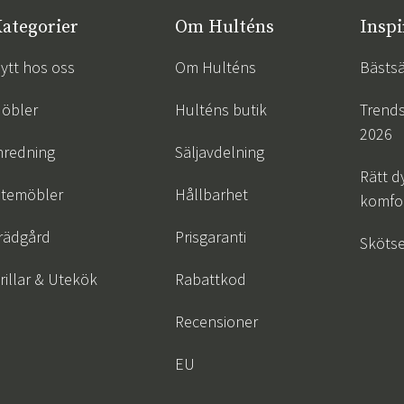
ategorier
Om Hulténs
Inspi
ytt hos oss
Om Hulténs
Bästsä
öbler
Hulténs butik
Trend
2026
nredning
Säljavdelning
Rätt d
temöbler
Hållbarhet
komfor
rädgård
Prisgaranti
Skötse
rillar & Utekök
Rabattkod
Recensioner
EU