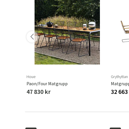
Houe
Grythyttan
Paon/Four Matgrupp
Matgrupp
47 830 kr
32 663