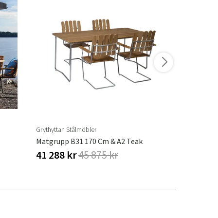
Grythyttan Stålmöbler
Grythyttan St
Matgrupp B31 170 Cm & A2 Teak
41 288 kr
45 875 kr
36 868 k