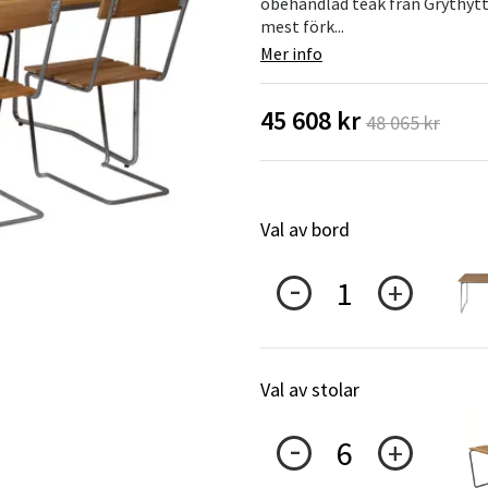
obehandlad teak från Grythyt
Hängstolar
Badrumsmatto
mest förk...
Mer info
er
Underhållsprodukter
Småförvaring
Badrumsinred
45 608 kr
48 065 kr
Val av bord
1
Val av stolar
6