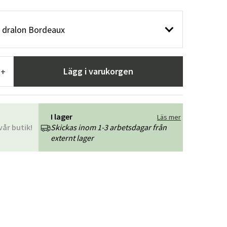
r
Trädgårdsredskap
Hallmöbler
a dralon Bordeaux
ning
Lägg i varukorgen
+
I lager
Läs mer
vår butik!
Skickas inom 1-3 arbetsdagar från
externt lager