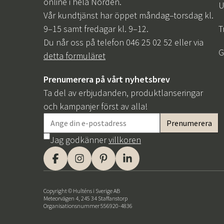
online i hela Norden.
U
Vår kundtjänst har öppet måndag–torsdag kl.
9–15 samt fredagar kl. 9–12.
T
Du når oss på telefon 046 25 02 52 eller via
G
detta formuläret
Prenumerera på vårt nyhetsbrev
Ta del av erbjudanden, produktlanseringar
och kampanjer först av alla!
Jag godkänner
villkoren
Copyright © Hulténs i Sverige AB
Meteorvägen 4, 245 34 Staffanstorp
Organisationsnummer 556920-4836