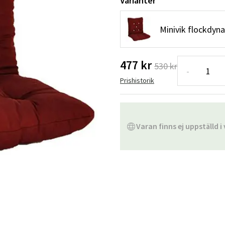
Varianter
Hängstolar
Badrumsmatto
Minivik flockdyn
er
Underhållsprodukter
Småförvaring
Badrumsinred
477 kr
530 kr
-
Prishistorik
Varan finns ej uppställd i 