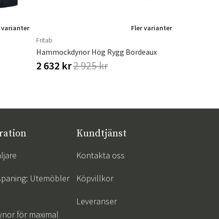
 varianter
Fler varianter
Fritab
Brafab
Hammockdynor Hög Rygg Bordeaux
Loire Marmo
2 632 kr
2 925 kr
1 512 kr
ration
Kundtjänst
ljare
Kontakta oss
spaning: Utemöbler
Köpvillkor
Leveranser
ynor för maximal