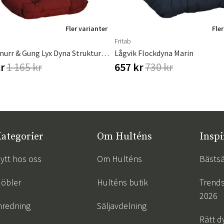
Fler varianter
Fler
Fritab
Canyon Snurr & Gung Lyx Dyna Strukturdralon Bordeaux
Lågvik Flockdyna Marin
kr
1 165 kr
657 kr
730 kr
ategorier
Om Hulténs
Inspi
ytt hos oss
Om Hulténs
Bästsä
öbler
Hulténs butik
Trend
2026
nredning
Säljavdelning
Rätt d