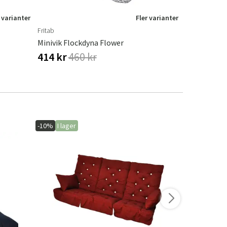
 varianter
Fler varianter
Fritab
Fritab
Minivik Flockdyna Flower
Minivik Flo
414 kr
460 kr
414 kr
46
-10%
I lager
-20%
I lager