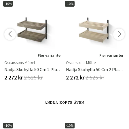
-10%
-10%
r
Fler varianter
Fler varianter
Oscarssons Möbel
Oscarssons Möbel
Nadja Skohylla 50 Cm 2 Plan Väggmonterad Rökt Ek/Mattsvart Stål
Nadja Skohylla 50 Cm 2 Plan Väggmonterad Vitoljad Ek/Mattsvart Stål
2 272 kr
2 525 kr
2 272 kr
2 525 kr
ANDRA KÖPTE ÄVEN
-10%
-10%