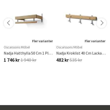
r
Fler varianter
Fler varianter
Oscarssons Möbel
Oscarssons Möbel
ster
Nadja Hatthylla 50 Cm 1 Plan Lackad Ek/Slipat Stål
Nadja Kroklist 40 Cm Lackad Ek
1 746 kr
1 940 kr
482 kr
535 kr