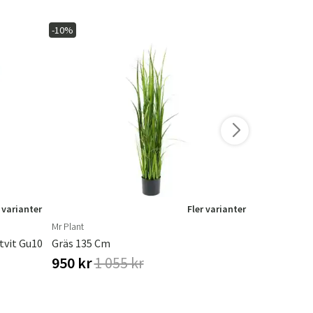
-10%
-20%
I lager
 varianter
Fler varianter
Mr Plant
Brafab
tvit Gu10
Gräs 135 Cm
Loire Marmo
950 kr
1 055 kr
1 512 kr