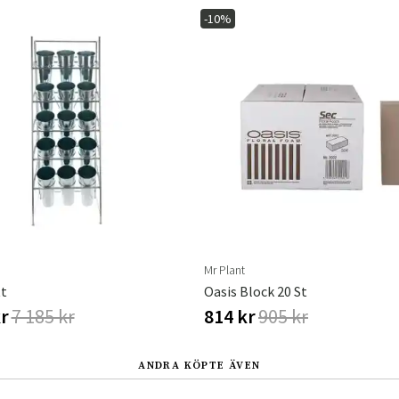
-10%
Sverige
Danmark
Norge
Suomi
Mr Plant
tt
Oasis Block 20 St
kr
7 185 kr
814 kr
905 kr
ANDRA KÖPTE ÄVEN