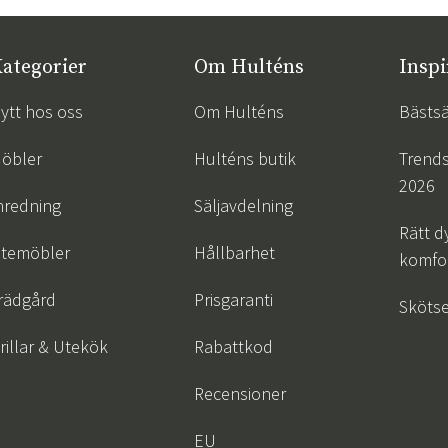
ategorier
Om Hulténs
Inspi
ytt hos oss
Om Hulténs
Bästsä
öbler
Hulténs butik
Trend
2026
nredning
Säljavdelning
Rätt d
temöbler
Hållbarhet
komfor
rädgård
Prisgaranti
Skötse
rillar & Utekök
Rabattkod
Recensioner
EU