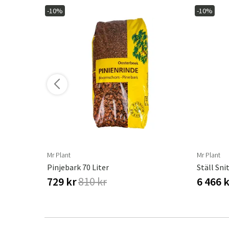
-10%
-10%
ler varianter
Mr Plant
Mr Plant
Pinjebark 70 Liter
Ställ Sni
729 kr
810 kr
6 466 