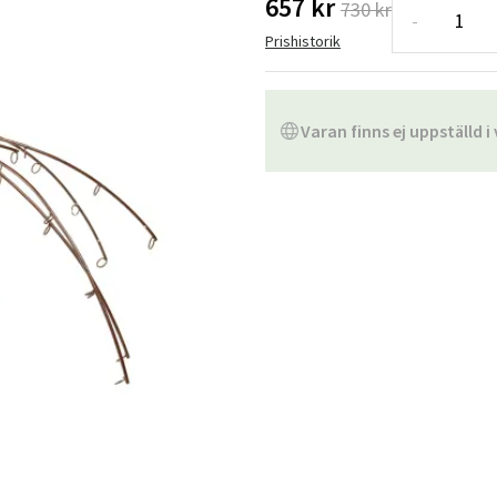
657 kr
730 kr
Hängstolar
Badrumsmatto
-
Prishistorik
er
Underhållsprodukter
Småförvaring
Badrumsinred
Varan finns ej uppställd i 