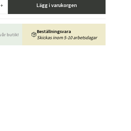
r
Trädgårdsredskap
Hallmöbler
Lägg i varukorgen
+
ning
Beställningsvara
vår butik!
Skickas inom 5-10 arbetsdagar