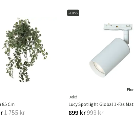
-10%
Fler
Belid
a 85 Cm
Lucy Spotlight Global 1-Fas Mat
kr
1 755 kr
899 kr
999 kr