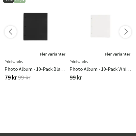
Fler varianter
Fler varianter
Printworks
Printworks
agn
Photo Album - 10-Pack Black Refill Paper (S)
Photo Album - 10-Pack White Refill Paper (S)
79 kr
99 kr
99 kr