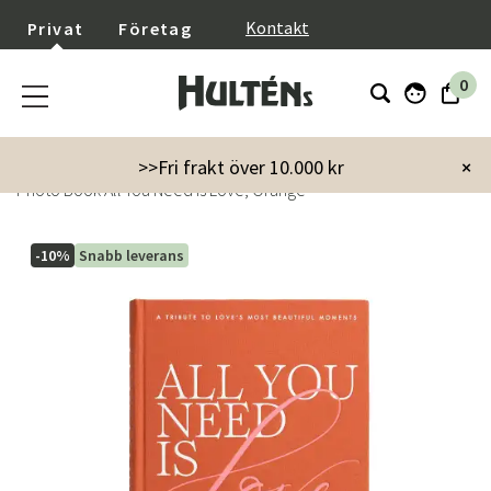
}
Kontakt
Privat
Företag
0
Startsida
Inredning
Dekoration
Fotoalbum
>>Fri frakt över 10.000 kr
×
Photo Book All You Need is Love, Orange
-10%
Snabb leverans