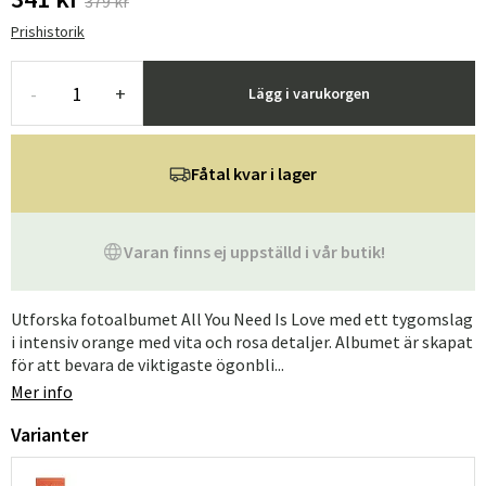
379 kr
Prishistorik
-
+
Lägg i varukorgen
Fåtal kvar i lager
Varan finns ej uppställd i vår butik!
Utforska fotoalbumet All You Need Is Love med ett tygomslag
i intensiv orange med vita och rosa detaljer. Albumet är skapat
för att bevara de viktigaste ögonbli...
Mer info
Varianter