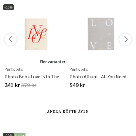
-10%
r
Fler varianter
Printworks
Printworks
Photo Book Love Is In The Air Beige
Photo Album - All You Need Is Love
341 kr
379 kr
549 kr
ANDRA KÖPTE ÄVEN
-20%
I lager