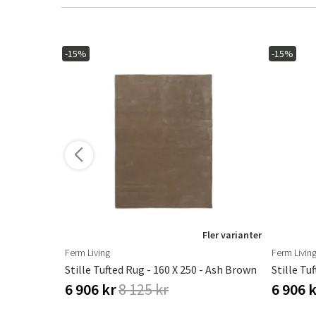
-15%
-15%
ler varianter
Fler varianter
Ferm Living
Ferm Livin
- Red Brown
Stille Tufted Rug - 160 X 250 - Ash Brown
Stille Tu
6 906 kr
8 125 kr
6 906 