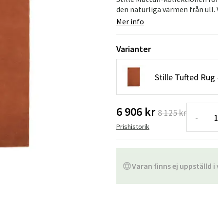
Hängstolar
Badrumsmatto
den naturliga värmen från ull. 
Mer info
er
Underhållsprodukter
Småförvaring
Badrumsinred
Varianter
Stille Tufted Rug
6 906 kr
8 125 kr
-
Prishistorik
Varan finns ej uppställd i 