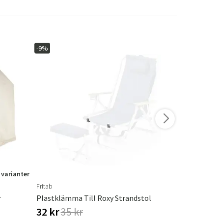
-9%
-14%
I lager
 varianter
Fritab
Hillerstorp
r
Plastklämma Till Roxy Strandstol
Hammockta
32 kr
35 kr
687 kr
79