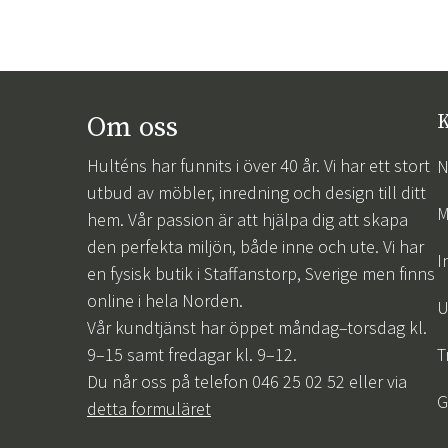
Om oss
K
Hulténs har funnits i över 40 år. Vi har ett stort
N
utbud av möbler, inredning och design till ditt
M
hem. Vår passion är att hjälpa dig att skapa
den perfekta miljön, både inne och ute. Vi har
I
en fysisk butik i Staffanstorp, Sverige men finns
online i hela Norden.
U
Vår kundtjänst har öppet måndag–torsdag kl.
9–15 samt fredagar kl. 9–12.
T
Du når oss på telefon 046 25 02 52 eller via
G
detta formuläret