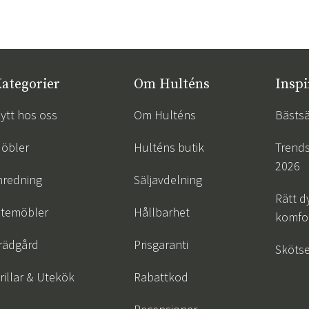
ategorier
Om Hulténs
Inspi
ytt hos oss
Om Hulténs
Bästsä
öbler
Hulténs butik
Trend
2026
nredning
Säljavdelning
Rätt d
temöbler
Hållbarhet
komfor
rädgård
Prisgaranti
Skötse
rillar & Utekök
Rabattkod