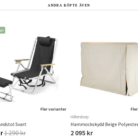
ANDRA KÖPTE ÄVEN
ger
Fler varianter
Fler
Hillerstorp
andstol Svart
Hammockskydd Beige Polyeste
kr
1 290 kr
2 095 kr