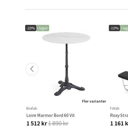
-20%
I lager
-10%
I la
ler varianter
Fler varianter
Brafab
Fritab
Loire Marmor Bord 60 Vit
Roxy Str
1 512 kr
1 890 kr
1 161 