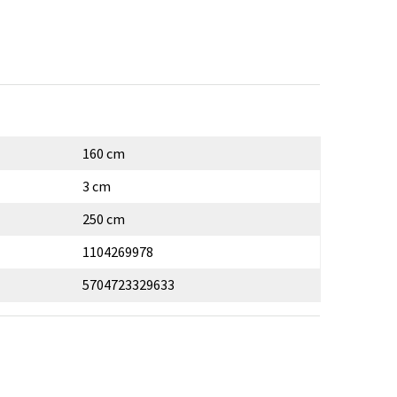
160 cm
3 cm
250 cm
1104269978
5704723329633