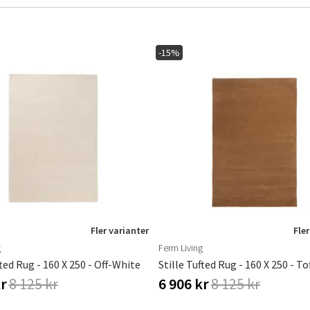
-15%
Sverige
Danmark
Norge
Suomi
Fler varianter
Fler
g
Ferm Living
fted Rug - 160 X 250 - Off-White
Stille Tufted Rug - 160 X 250 - To
kr
8 125 kr
6 906 kr
8 125 kr