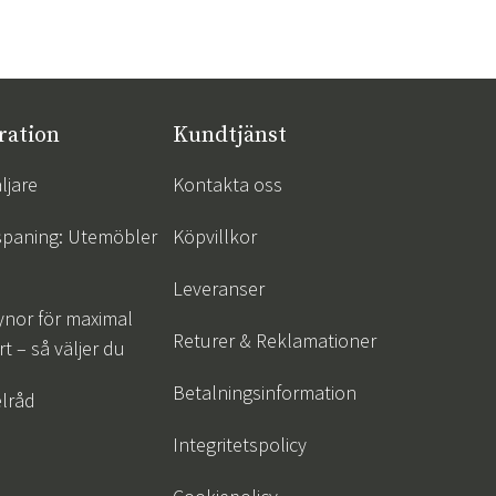
ration
Kundtjänst
ljare
Kontakta oss
spaning: Utemöbler
Köpvillkor
Leveranser
ynor för maximal
Returer & Reklamationer
t – så väljer du
Betalningsinformation
lråd
Integritetspolicy