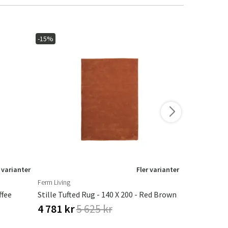
-15%
-15%
 varianter
Fler varianter
Ferm Living
Ferm Living
ffee
Stille Tufted Rug - 140 X 200 - Red Brown
Stille Tufte
4 781 kr
5 625 kr
4 781 kr