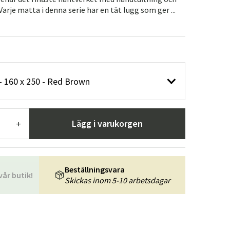
r
Trädgårdsredskap
Hallmöbler
Varje matta i denna serie har en tät lugg som ger ...
ning
 - 160 x 250 - Red Brown
Lägg i varukorgen
+
Beställningsvara
vår butik!
Skickas inom 5-10 arbetsdagar