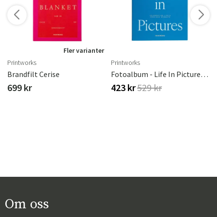
Fler varianter
Printworks
Printworks
Brandfilt Cerise
Fotoalbum - Life In Pictures, Blue
699 kr
423 kr
529 kr
Om oss