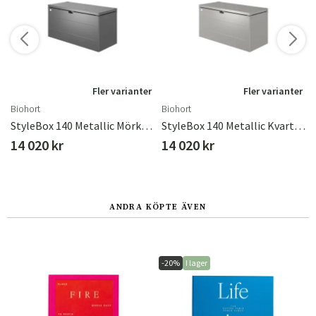
r
Fler varianter
Fler varianter
Biohort
Biohort
StyleBox 140 Metallic Mörkgrå
StyleBox 140 Metallic Kvarts-Grå
14 020 kr
14 020 kr
ANDRA KÖPTE ÄVEN
-20%
I lager