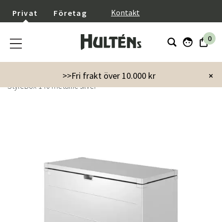
}
Kontakt
Privat
Företag
0
Startsida
Trädgård
Skötsel & Förvaring
Dynboxar
>>Fri frakt över 10.000 kr
×
StyleBox 140 metallic silver