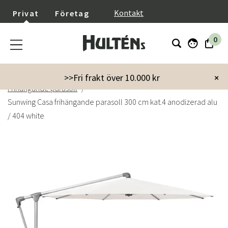
}
Kontakt
Privat
Företag
0
Startsida
Trädgård
Parasoll & Tillbehör
>>Fri frakt över 10.000 kr
×
Frihängande parasoll
Sunwing Casa frihängande parasoll 300 cm kat.4 anodizerad alu
/ 404 white