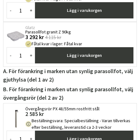
-
+
Lägg i varukorgen
Glatz
Parasollfot granit Z 90kg
3 292 kr
4 115 kr
Fåtal kvar i lager
:
Fåtal kvar
-
+
Lägg i varukorgen
A. För förankring i marken utan synlig parasollfot, välj
gjuthylsa (del 1 av 2)
B. För förankring i marken utan synlig parasollfot, välj
övergångsrör (del 2 av 2)
Övergångsrör PX 48/55mm rostfritt stål
2 585 kr
Beställningsvara
:
Specialbeställning - Varan tillverkas
efter beställning, leveranstid ca 2-3 veckor
-
+
Lägg i varukorgen