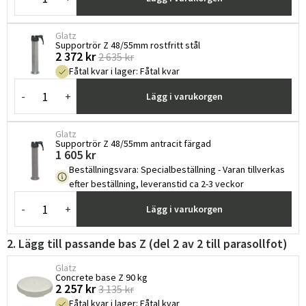
Glatz
Supportrör Z 48/55mm rostfritt stål
2 372 kr
2 635 kr
Fåtal kvar i lager
:
Fåtal kvar
-
+
Lägg i varukorgen
Glatz
Supportrör Z 48/55mm antracit färgad
1 605 kr
Beställningsvara
:
Specialbeställning - Varan tillverkas
efter beställning, leveranstid ca 2-3 veckor
-
+
Lägg i varukorgen
2. Lägg till passande bas Z (del 2 av 2 till parasollfot)
Glatz
Concrete base Z 90 kg
2 257 kr
3 135 kr
Fåtal kvar i lager
:
Fåtal kvar