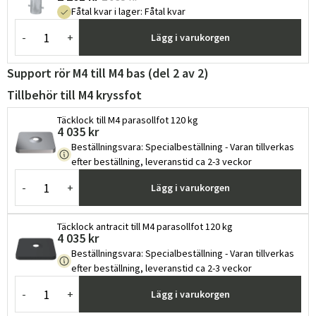
Fåtal kvar i lager
:
Fåtal kvar
-
+
Lägg i varukorgen
Support rör M4 till M4 bas (del 2 av 2)
Tillbehör till M4 kryssfot
Täcklock till M4 parasollfot 120 kg
4 035 kr
Beställningsvara
:
Specialbeställning - Varan tillverkas
efter beställning, leveranstid ca 2-3 veckor
-
+
Lägg i varukorgen
Täcklock antracit till M4 parasollfot 120 kg
4 035 kr
Beställningsvara
:
Specialbeställning - Varan tillverkas
efter beställning, leveranstid ca 2-3 veckor
-
+
Lägg i varukorgen