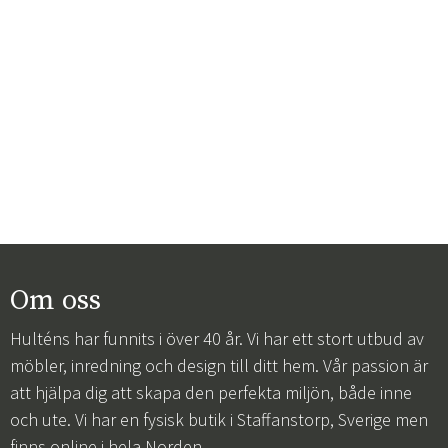
Om oss
Hulténs har funnits i över 40 år. Vi har ett stort utbud av
möbler, inredning och design till ditt hem. Vår passion är
att hjälpa dig att skapa den perfekta miljön, både inne
och ute. Vi har en fysisk butik i Staffanstorp, Sverige men
finns online i hela Norden.