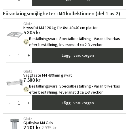
Förankringsmöjligheter i M4 kollektionen (del 1 av 2)
Glatz
Kryssfot M4 120 kg för 8st 40x40 cm plattor
5 805 kr
Beställningsvara
:
Specialbeställning - Varan tillverkas
efter beställning, leveranstid ca 2-3 veckor
-
+
Lägg i varukorgen
Sverige
Danmark
Glatz
Väggfäste M4 480mm galvat
Norge
Suomi
7 580 kr
Beställningsvara
:
Specialbeställning - Varan tillverkas
efter beställning, leveranstid ca 2-3 veckor
-
+
Lägg i varukorgen
Glatz
Gjuthylsa M4 Galv
2 201 kr
2 935 kr