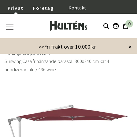
}
Kontakt
Privat
Företag
0
Startsida
Trädgård
Parasoll & Tillbehör
>>Fri frakt över 10.000 kr
×
Frihängande parasoll
Sunwing Casa frihängande parasoll 300x240 cm kat.4
anodizerad alu / 436 wine