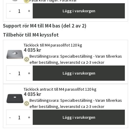
Fåtal kvar i lager
:
Fåtal kvar
-
+
Lägg i varukorgen
Support rör M4 till M4 bas (del 2 av 2)
Tillbehör till M4 kryssfot
Täcklock till M4 parasollfot 120 kg
4 035 kr
Beställningsvara
:
Specialbeställning - Varan tillverkas
efter beställning, leveranstid ca 2-3 veckor
-
+
Lägg i varukorgen
Täcklock antracit till M4 parasollfot 120 kg
4 035 kr
Beställningsvara
:
Specialbeställning - Varan tillverkas
efter beställning, leveranstid ca 2-3 veckor
-
+
Lägg i varukorgen