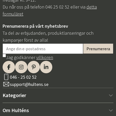
Du når oss på telefon 046 25 02 52 eller via
detta
formuläret
Prenumerera på vårt nyhetsbrev
Ta del av erbjudanden, produktlanseringar och
kampanjer först av alla!
Jag godkänner
villkoren
046 - 25 02 52
support@hultens.se
Kategorier
Nytt hos oss
Om Hulténs