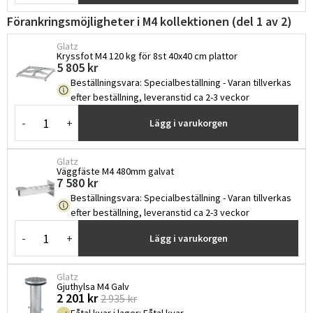
Förankringsmöjligheter i M4 kollektionen (del 1 av 2)
Glatz
Kryssfot M4 120 kg för 8st 40x40 cm plattor
5 805 kr
Beställningsvara
:
Specialbeställning - Varan tillverkas
efter beställning, leveranstid ca 2-3 veckor
-
+
Lägg i varukorgen
Sverige
Danmark
Glatz
Väggfäste M4 480mm galvat
Norge
Suomi
7 580 kr
Beställningsvara
:
Specialbeställning - Varan tillverkas
efter beställning, leveranstid ca 2-3 veckor
-
+
Lägg i varukorgen
Glatz
Gjuthylsa M4 Galv
2 201 kr
2 935 kr