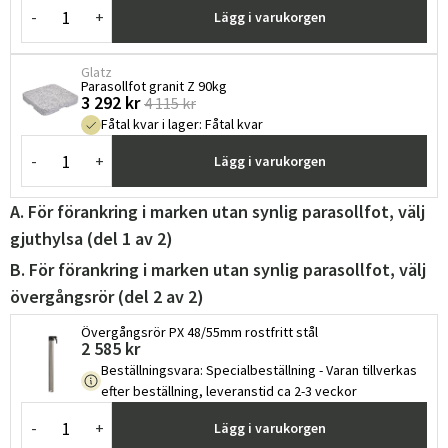
-
+
Lägg i varukorgen
Glatz
Parasollfot granit Z 90kg
3 292 kr
4 115 kr
Fåtal kvar i lager
:
Fåtal kvar
-
+
Lägg i varukorgen
A. För förankring i marken utan synlig parasollfot, välj
gjuthylsa (del 1 av 2)
B. För förankring i marken utan synlig parasollfot, välj
övergångsrör (del 2 av 2)
Övergångsrör PX 48/55mm rostfritt stål
2 585 kr
Beställningsvara
:
Specialbeställning - Varan tillverkas
efter beställning, leveranstid ca 2-3 veckor
-
+
Lägg i varukorgen