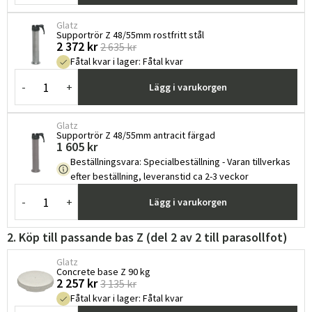
Glatz
Supportrör Z 48/55mm rostfritt stål
2 372 kr
2 635 kr
Fåtal kvar i lager
:
Fåtal kvar
-
+
Lägg i varukorgen
Glatz
Supportrör Z 48/55mm antracit färgad
1 605 kr
Beställningsvara
:
Specialbeställning - Varan tillverkas
efter beställning, leveranstid ca 2-3 veckor
-
+
Lägg i varukorgen
2. Köp till passande bas Z (del 2 av 2 till parasollfot)
Glatz
Concrete base Z 90 kg
2 257 kr
3 135 kr
Fåtal kvar i lager
:
Fåtal kvar