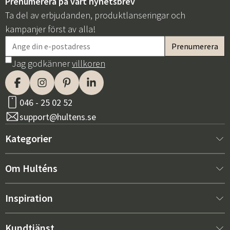
Prenumerera på vårt nyhetsbrev
Ta del av erbjudanden, produktlanseringar och
kampanjer först av alla!
Jag godkänner
villkoren
046 - 25 02 52
support@hultens.se
Kategorier
Nytt hos oss
Om Hulténs
Möbler
Om Hulténs
Inspiration
Inredning
Hulténs butik
Bästsäljare
Kundtjänst