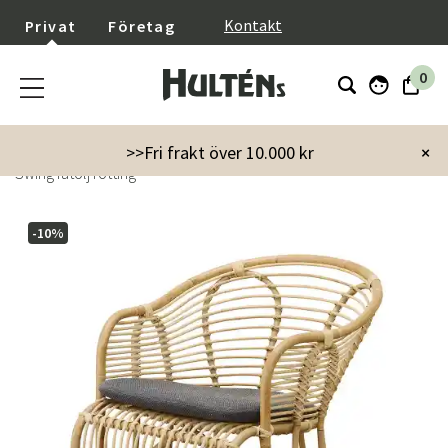
}
Kontakt
Privat
Företag
0
Startsida
Möbler
Fåtöljer & puffar
Fåtöljer
>>Fri frakt över 10.000 kr
×
Swing fåtölj rotting
-10%