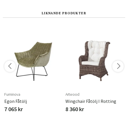
LIKNANDE PRODUKTER
r
Furninova
Artwood
Egon Fåtölj
Wingchair Fåtölj I Rotting
7 065 kr
8 360 kr