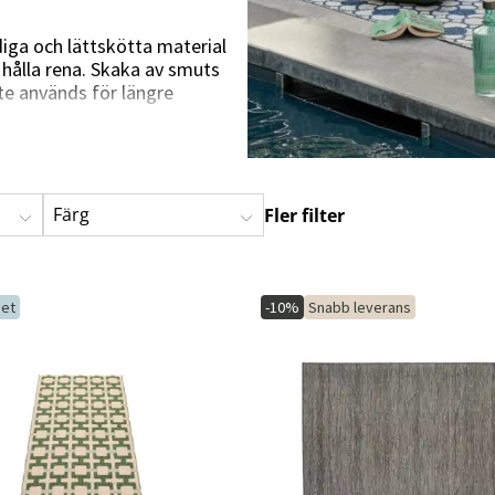
Hängstolar
Badrumsmatto
ga och lättskötta material
er
Underhållsprodukter
Småförvaring
Badrumsinred
 hålla rena. Skaka av smuts
te används för längre
b, Pappelina, Cane-Line,
tet och hållbarhet.
Färg
Fler filter
et
-10%
Snabb leverans