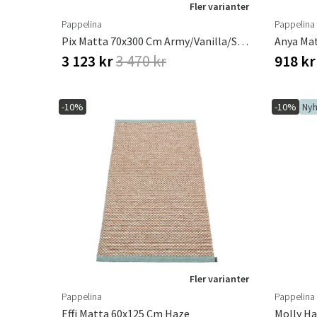
Fler varianter
Pappelina
Pappelina
Pix Matta 70x300 Cm Army/Vanilla/Sage
3 123 kr
3 470 kr
918 k
-10%
-10%
Nyh
Fler varianter
Pappelina
Pappelina
Effi Matta 60x125 Cm Haze
Molly Ha