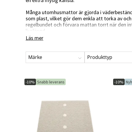
en extra mysig känsla.
Serveringsvagnar
Hammockdynor
Bordsskivor
Många utomhusmattor är gjorda i väderbeständi
Skötsel & Förvaring
Sovrumsmöbler
Konstväxter
Matgrupper
Gå bort-present
som plast, vilket gör dem enkla att torka av och
Bordsunderrede
regelbundet och förvara mattan torrt när den in
Dynboxar
Sänggavlar
Kransar
livslängd.
Dynväskor
Snittblommor & kvistar
Läs mer
Oljor & Färg
Blommande kruk- &
Varumärken
hängväxter
Hos Hulténs hittar du utomhusmattor från Brafa
Impregnering
Artwood och Fatboy – med fokus på design, kvali
Gröna kruk- & hängväxter
Märke
Produkttyp
Rengöringsmedel
Träd
Redskapsskjul
Dekoration & tillbehör
Reservdelar
Julgranar
-10%
Snabb leverans
-10%
Nyh