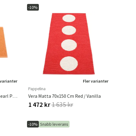
-10%
 varianter
Fler varianter
Pappelina
Vera Pop Matta Pale Orange/Pearl Pink 70 X 50cm
Vera Matta 70x150 Cm Red / Vanilla
1 472 kr
1 635 kr
-10%
Snabb leverans