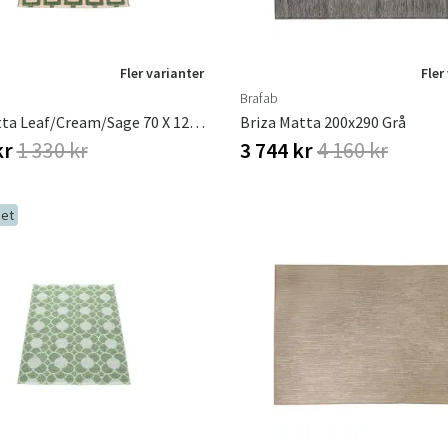
Fler varianter
Fler
Brafab
Tom Matta Leaf/Cream/sage 70 X 120 Cm
Briza Matta 200x290 Grå
kr
1 330 kr
3 744 kr
4 160 kr
et