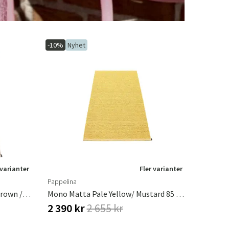
-10%
Nyhet
 varianter
Fler varianter
Pappelina
Mono Matta 70x200 Cm Dark Brown / Dark Linen
Mono Matta Pale Yellow/ Mustard 85 X 160 Cm
2 390 kr
2 655 kr