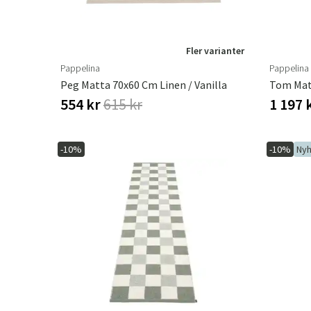
Fler varianter
Pappelina
Pappelina
Peg Matta 70x60 Cm Linen / Vanilla
554 kr
615 kr
1 197 
-10%
-10%
Nyh