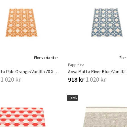
Fler varianter
Fler
Pappelina
Anya Matta Pale Orange/Vanilla 70 X 100 Cm
r
1 020 kr
918 kr
1 020 kr
-10%