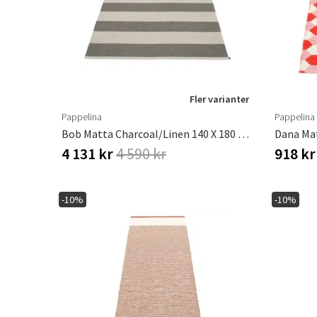
Fler varianter
Pappelina
Pappelina
Bob Matta Charcoal/Linen 140 X 180 Cm
4 131 kr
4 590 kr
918 k
-10%
-10%