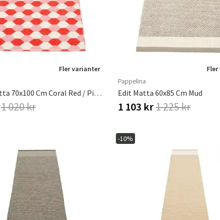
Fler varianter
Fler
Pappelina
Dana Matta 70x100 Cm Coral Red / Piglet / Vanilla
Edit Matta 60x85 Cm Mud
r
1 020 kr
1 103 kr
1 225 kr
-10%