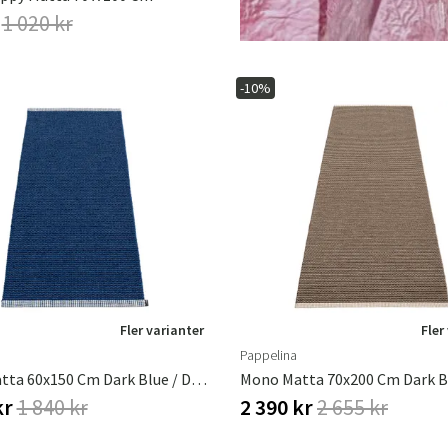
r
1 020 kr
-10%
Fler varianter
Fler
Pappelina
Mono Matta 60x150 Cm Dark Blue / Denim
kr
1 840 kr
2 390 kr
2 655 kr