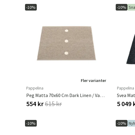
-10%
-10%
Sna
Fler varianter
Pappelina
Pappelina
Peg Matta 70x60 Cm Dark Linen / Vanilla
554 kr
615 kr
5 049 
-10%
-10%
Nyh