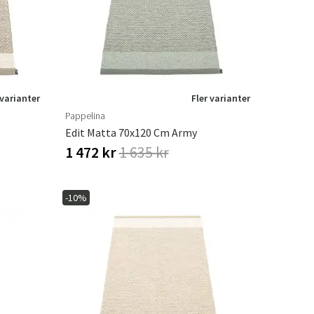
 varianter
Fler varianter
Pappelina
Edit Matta 70x120 Cm Army
1 472 kr
1 635 kr
-10%