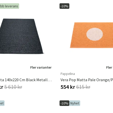
bb leverans
-10%
Sverige
Danmark
Norge
Suomi
Fler varianter
Fler
Pappelina
Svea Matta 140x220 Cm Black Metallic / Black
kr
5 610 kr
554 kr
615 kr
et
-10%
Nyhet