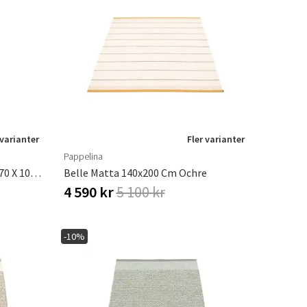
 varianter
Fler varianter
Pappelina
Anya Matta River Blue/Vanilla 70 X 100 Cm
Belle Matta 140x200 Cm Ochre
4 590 kr
5 100 kr
-10%