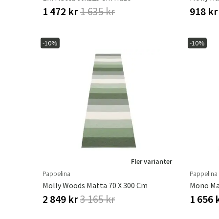
1 472 kr
1 635 kr
918 k
-10%
-10%
Fler varianter
Pappelina
Pappelina
Molly Woods Matta 70 X 300 Cm
2 849 kr
3 165 kr
1 656 