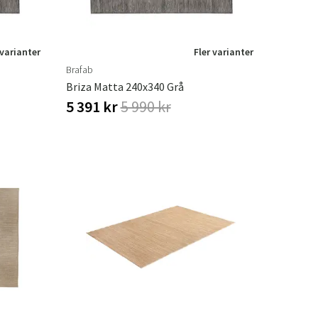
 varianter
Fler varianter
Brafab
Briza Matta 240x340 Grå
5 391 kr
5 990 kr