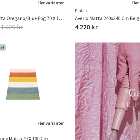
Fler varianter
Fler
Brafab
Anya Matta Oregano/Blue Fog 70 X 100 Cm
Averio Matta 240x340 Cm Beig
r
1 020 kr
4 220 kr
et
Fler varianter
ppy Matta 70 X 100 Cm