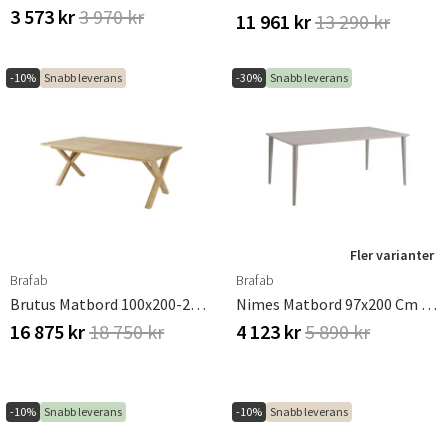
3 573 kr
3 970 kr
11 961 kr
13 290 kr
-10%
Snabb leverans
-30%
Snabb leverans
Fler varianter
Brafab
Brafab
Brutus Matbord 100x200-265 Cm Teak
Nimes Matbord 97x200 Cm Khaki
16 875 kr
18 750 kr
4 123 kr
5 890 kr
-10%
Snabb leverans
-10%
Snabb leverans