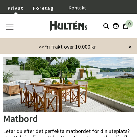
}
Kontakt
Privat
Företag
0
Startsida
Utemöbler
Utebord
Matbord
>>Fri frakt över 10.000 kr
×
Matbord
Letar du efter det perfekta matbordet för din uteplats?