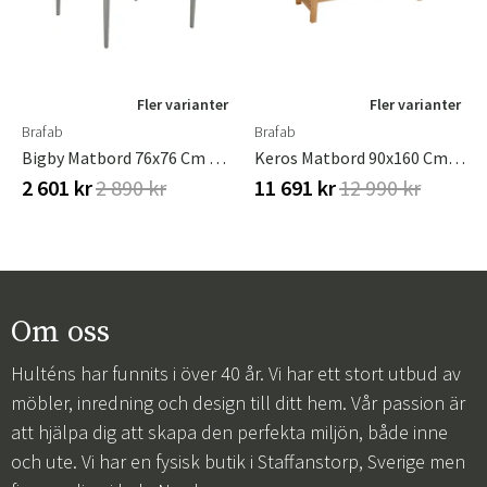
Fler varianter
Fler varianter
Brafab
Brafab
Bigby Matbord 76x76 Cm Dusty Green
Keros Matbord 90x160 Cm Teak
2 601 kr
2 890 kr
11 691 kr
12 990 kr
Om oss
Hulténs har funnits i över 40 år. Vi har ett stort utbud av
möbler, inredning och design till ditt hem. Vår passion är
att hjälpa dig att skapa den perfekta miljön, både inne
och ute. Vi har en fysisk butik i Staffanstorp, Sverige men