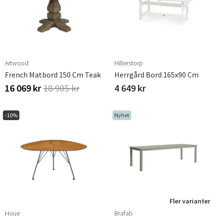
Artwood
Hillerstorp
French Matbord 150 Cm Teak
Herrgård Bord 165x90 Cm
16 069 kr
18 905 kr
4 649 kr
-10%
Nyhet
Fler varianter
Houe
Brafab