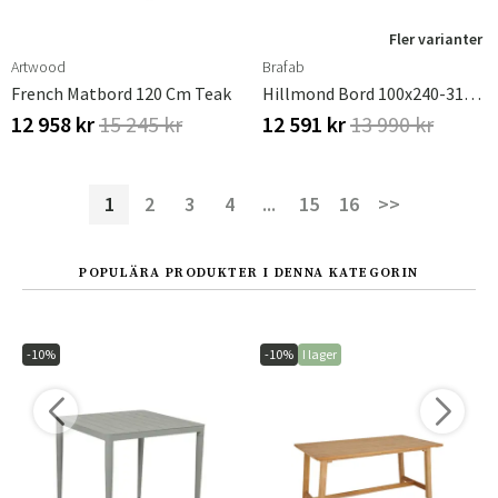
Fler varianter
Artwood
Brafab
French Matbord 120 Cm Teak
Hillmond Bord 100x240-310 Cm Vit
12 958 kr
15 245 kr
12 591 kr
13 990 kr
1
2
3
4
...
15
16
>>
POPULÄRA PRODUKTER I DENNA KATEGORIN
-10%
-10%
I lager