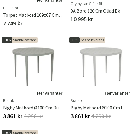
Fler varianter
Grythyttan Stålmöbler
Hillerstorp
9A Bord 120 Cm Oljad Ek
Torpet Matbord 109x67 Cm Vit
10 995 kr
2 749 kr
-10%
Snabb leverans
-10%
Snabb leverans
Fler varianter
Fler varianter
Brafab
Brafab
Bigby Matbord Ø100 Cm Dusty Green
Bigby Matbord Ø100 Cm Ljusgrå
3 861 kr
4 290 kr
3 861 kr
4 290 kr
-10%
Snabb leverans