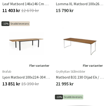
Leaf Matbord 146x146 Cm Aluminium/bamboo
Lomma XL Matbord 100x260-380 Cm Khaki
11 403 kr
12 670 kr
15 790 kr
-10%
Snabb leverans
Fler varianter
Fler varianter
Brafab
Grythyttan Stålmöbler
Lyon Matbord 100x224-304 Cm Svart / Teak
Matbord B31 230 Oljad Ek / Varmförzinkat Stativ
13 851 kr
15 390 kr
21 995 kr
-10%
Snabb leverans