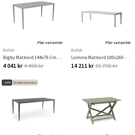
Fler varianter
Fler varianter
Brafab
Brafab
Bigby Matbord 144x76 Cm Dusty Green
Lomma Matbord 100x260-380 Cm Ljusgrå
4 041 kr
4 490 kr
14 211 kr
15 790 kr
-10%
Snabb leverans