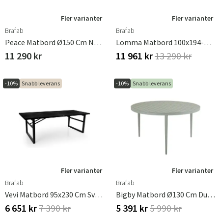
Fler varianter
Fler varianter
Brafab
Brafab
Peace Matbord Ø150 Cm Nordic Green
Lomma Matbord 100x194-312 Cm Antracit
11 290 kr
11 961 kr
13 290 kr
-10%
Snabb leverans
-10%
Snabb leverans
Fler varianter
Fler varianter
Brafab
Brafab
Vevi Matbord 95x230 Cm Svart
Bigby Matbord Ø130 Cm Dusty Green
6 651 kr
7 390 kr
5 391 kr
5 990 kr