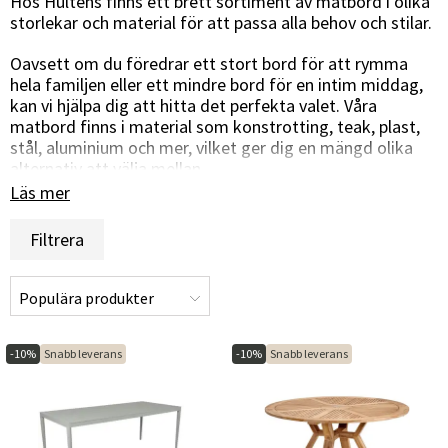
Hos Hulténs finns ett brett sortiment av matbord i olika
storlekar och material för att passa alla behov och stilar.
Oavsett om du föredrar ett stort bord för att rymma
hela familjen eller ett mindre bord för en intim middag,
kan vi hjälpa dig att hitta det perfekta valet. Våra
matbord finns i material som konstrotting, teak, plast,
stål, aluminium och mer, vilket ger dig en mängd olika
alternativ att välja mellan.
Läs mer
Våra matbord är designade för att vara hållbara och
väderbeständiga, vilket gör dem idealiska för
Filtrera
användning utomhus under lång tid. Du kan skapa din
drömuteplats med rätt matbord genom att välja en stil
som passar din personliga smak och kompletterar din
utomhusinredning.
Ett matbord på din uteplats är mer än bara en möbel -
-10%
Snabb leverans
-10%
Snabb leverans
det är en plats där familj och vänner samlas för att njuta
av god mat och trevligt sällskap. Med våra matbord kan
du skapa minnen och uppleva gemenskap utomhus på
ett bekvämt och stilfullt sätt.