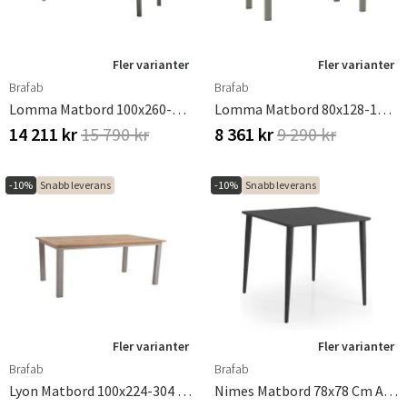
Fler varianter
Fler varianter
Brafab
Brafab
Lomma Matbord 100x260-380 Cm Antracit
Lomma Matbord 80x128-187 Cm Dusty Green
14 211 kr
15 790 kr
8 361 kr
9 290 kr
-10%
Snabb leverans
-10%
Snabb leverans
Fler varianter
Fler varianter
Brafab
Brafab
Lyon Matbord 100x224-304 Cm Khaki/Teak
Nimes Matbord 78x78 Cm Antracit