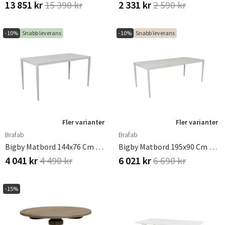
13 851 kr
15 390 kr
2 331 kr
2 590 kr
Sverige
Danmark
Norge
Suomi
-10%
Snabb leverans
-10%
Snabb leverans
Fler varianter
Fler varianter
Brafab
Brafab
Bigby Matbord 144x76 Cm Ljusgrå
Bigby Matbord 195x90 Cm Ljusgrå
4 041 kr
4 490 kr
6 021 kr
6 690 kr
-15%