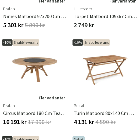
Fler varianter
Fler varianter
Brafab
Hillerstorp
Nimes Matbord 97x200 Cm Antracit
Torpet Matbord 109x67 Cm Antikgrön
5 301 kr
5 890 kr
2 749 kr
-10%
Snabb leverans
-10%
Snabb leverans
Fler varianter
Brafab
Brafab
Circus Matbord 180 Cm Teak Med Snurrskiva
Turin Matbord 80x140 Cm Natur Teak
16 191 kr
17 990 kr
4 131 kr
4 590 kr
-10%
Snabb leverans
Nyhet