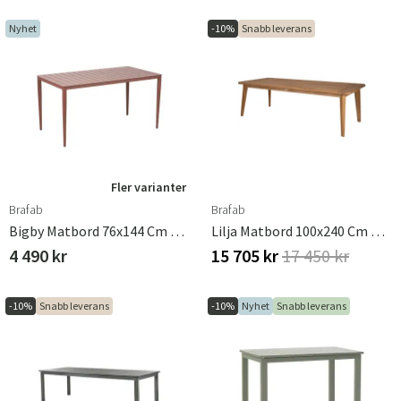
Nyhet
-10%
Snabb leverans
Fler varianter
Brafab
Brafab
Bigby Matbord 76x144 Cm Zin Red
Lilja Matbord 100x240 Cm Teak
4 490 kr
15 705 kr
17 450 kr
-10%
Snabb leverans
-10%
Nyhet
Snabb leverans