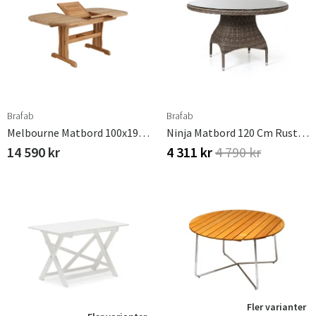
Brafab
Brafab
Melbourne Matbord 100x190-240 Cm Teak
Ninja Matbord 120 Cm Rustik Konstrotting
14 590 kr
4 311 kr
4 790 kr
Fler varianter