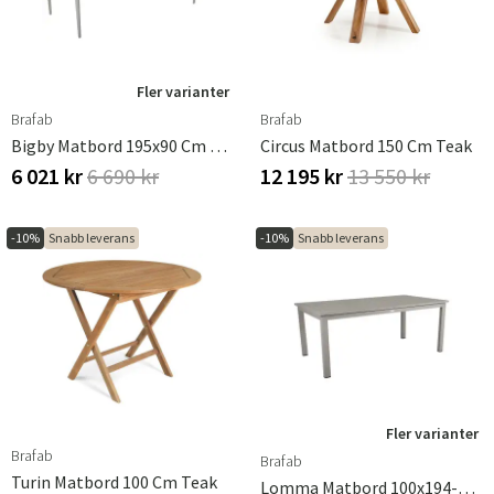
Fler varianter
Brafab
Brafab
Bigby Matbord 195x90 Cm Dusty Green
Circus Matbord 150 Cm Teak
6 021 kr
6 690 kr
12 195 kr
13 550 kr
-10%
Snabb leverans
-10%
Snabb leverans
Fler varianter
Brafab
Brafab
Turin Matbord 100 Cm Teak
Lomma Matbord 100x194-312 Cm Khaki