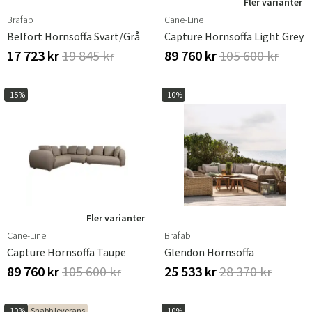
Fler varianter
Brafab
Cane-Line
Belfort Hörnsoffa Svart/grå
Capture Hörnsoffa Light Grey
17 723 kr
19 845 kr
89 760 kr
105 600 kr
-15%
-10%
Fler varianter
Cane-Line
Brafab
Capture Hörnsoffa Taupe
Glendon Hörnsoffa
89 760 kr
105 600 kr
25 533 kr
28 370 kr
-10%
Snabb leverans
-10%