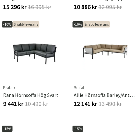
15 296 kr
16 995 kr
10 886 kr
12 095 kr
-10%
Snabb leverans
-10%
Snabb leverans
Brafab
Brafab
Rana Hörnsoffa Hög Svart
Allie Hörnsoffa Barley/Anthracite
9 441 kr
10 490 kr
12 141 kr
13 490 kr
-15%
-15%