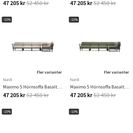
47 205 kr
52 450 kr
47 205 kr
52 450 kr
Sverige
Danmark
Norge
Suomi
-10%
-10%
Fler varianter
Fler varianter
Nardi
Nardi
Maximo 5 Hörnsoffa Basalto - Perla
Maximo 5 Hörnsoffa Basalto - Timo
47 205 kr
52 450 kr
47 205 kr
52 450 kr
-10%
-10%