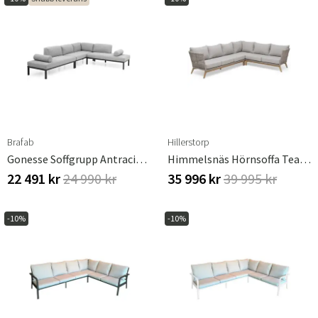
Brafab
Hillerstorp
Gonesse Soffgrupp Antracit/grå
Himmelsnäs Hörnsoffa Teak/Beige
22 491 kr
24 990 kr
35 996 kr
39 995 kr
-10%
-10%