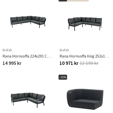
Brafab
Brafab
Rana Hörnsoffa 224x291 Cm Svart
Rana Hörnsoffa Hög 252x195 Cm Svart
14 995 kr
10 971 kr
12 190 kr
-15%