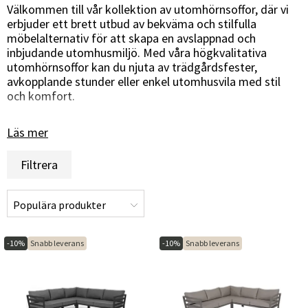
Välkommen till vår kollektion av utomhörnsoffor, där vi
erbjuder ett brett utbud av bekväma och stilfulla
möbelalternativ för att skapa en avslappnad och
inbjudande utomhusmiljö. Med våra högkvalitativa
utomhörnsoffor kan du njuta av trädgårdsfester,
avkopplande stunder eller enkel utomhusvila med stil
och komfort.
Maximera utrymmet med smart design
Läs mer
Våra utomhörnsoffor är designade för att maximera
Filtrera
utrymmet och erbjuda generösa sittytor för dig och dina
gäster. Med sina smarta hörndesigner och modulära
konfigurationer kan du skapa den perfekta
utomhussoffan för din utomhusplats, oavsett storlek
eller layout. Våra utomhörnsoffor är det perfekta valet
för att skapa en bekväm och inbjudande sittplats där alla
-10%
Snabb leverans
-10%
Snabb leverans
kan koppla av och njuta av utomhuslivet.
Stilfull design för alla utomhusmiljöer