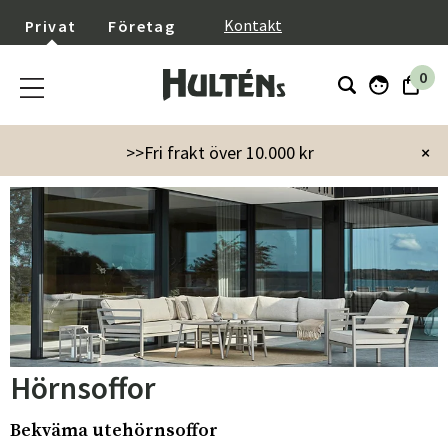
}
Kontakt
Privat
Företag
0
Startsida
Utemöbler
Soffor
Hörnsoffor
>>Fri frakt över 10.000 kr
×
Hörnsoffor
Bekväma utehörnsoffor