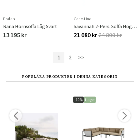
Brafab
Cane-Line
Rana Hörnsoffa Låg Svart
Savannah 2-Pers. Soffa Höger Modul Black
13 195 kr
21 080 kr
24 800 kr
1
2
>>
POPULÄRA PRODUKTER I DENNA KATEGORIN
-10%
I lager