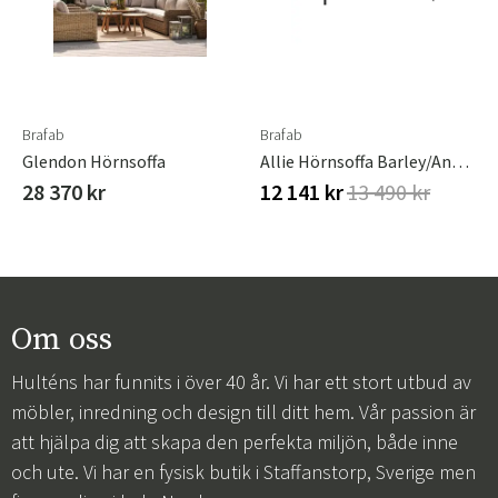
Brafab
Brafab
Glendon Hörnsoffa
Allie Hörnsoffa Barley/Anthracite
28 370 kr
12 141 kr
13 490 kr
Om oss
Hulténs har funnits i över 40 år. Vi har ett stort utbud av
möbler, inredning och design till ditt hem. Vår passion är
att hjälpa dig att skapa den perfekta miljön, både inne
och ute. Vi har en fysisk butik i Staffanstorp, Sverige men