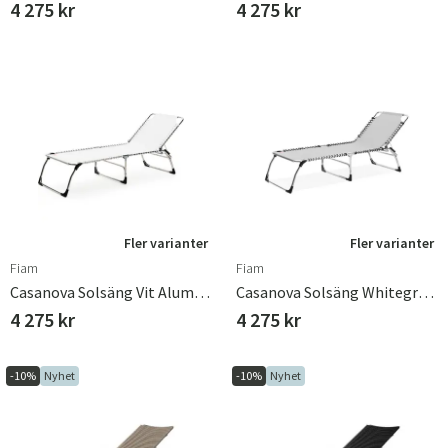
4 275 kr
4 275 kr
Sverige
Danmark
Norge
Suomi
Fler varianter
Fler varianter
Fiam
Fiam
Casanova Solsäng Vit Aluminium/textilene
Casanova Solsäng Whitegrey Aluminium/textilene
4 275 kr
4 275 kr
-10%
Nyhet
-10%
Nyhet