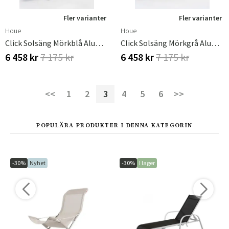
Fler varianter
Fler varianter
Houe
Houe
Click Solsäng Mörkblå Aluminium
Click Solsäng Mörkgrå Aluminium
6 458 kr
7 175 kr
6 458 kr
7 175 kr
<<
1
2
3
4
5
6
>>
POPULÄRA PRODUKTER I DENNA KATEGORIN
-30%
Nyhet
-30%
I lager