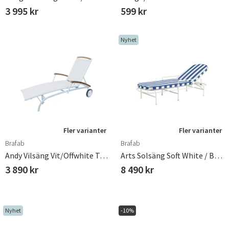
3 995 kr
599 kr
Nyhet
Fler varianter
Fler varianter
Brafab
Brafab
Andy Vilsäng Vit/offwhite Teak
Arts Solsäng Soft White / Blue Stripes
3 890 kr
8 490 kr
Nyhet
-10%