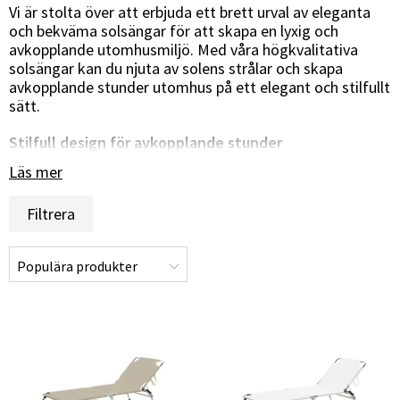
Vi är stolta över att erbjuda ett brett urval av eleganta
och bekväma solsängar för att skapa en lyxig och
avkopplande utomhusmiljö. Med våra högkvalitativa
solsängar kan du njuta av solens strålar och skapa
avkopplande stunder utomhus på ett elegant och stilfullt
sätt.
Stilfull design för avkopplande stunder
Läs mer
Våra solsängar är noga utvalda för att erbjuda en stilfull
och bekväm plats för avkoppling under solen. Oavsett
Filtrera
om du föredrar en klassisk solsäng med justerbar
ryggstöd, en modern och ergonomisk design eller en
lyxig dubbelsäng för romantiska stunder, har vi alternativ
som passar din stil och behov. Våra solsängar är det
perfekta valet för att skapa en avslappnande och
inbjudande utomhusplats där du kan njuta av lugnet och
solens värme.
Material av hög kvalitet för hållbarhet och
väderbeständighet