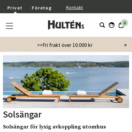
}
Kontakt
Privat
Företag
0
Startsida
Utemöbler
Vilstolar & Relax
Solsängar
>>Fri frakt över 10.000 kr
×
Solsängar
Solsängar för lyxig avkoppling utomhus