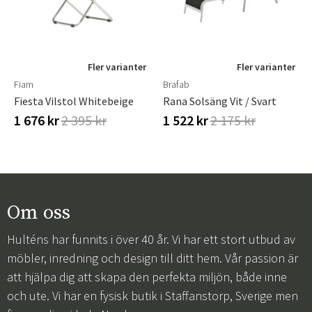
Fler varianter
Fler varianter
Fiam
Brafab
Fiesta Vilstol Whitebeige
Rana Solsäng Vit / Svart
1 676 kr
2 395 kr
1 522 kr
2 175 kr
Om oss
Hulténs har funnits i över 40 år. Vi har ett stort utbud av
möbler, inredning och design till ditt hem. Vår passion är
att hjälpa dig att skapa den perfekta miljön, både inne
och ute. Vi har en fysisk butik i Staffanstorp, Sverige men