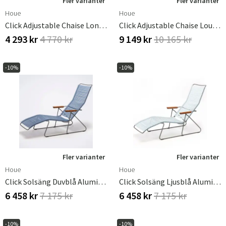
Fler varianter
Fler varianter
Houe
Houe
Click Adjustable Chaise Longue Cushion Ash
Click Adjustable Chaise Lounge Dark Grey. Frame: Grey
4 293 kr
4 770 kr
9 149 kr
10 165 kr
-10%
-10%
Fler varianter
Fler varianter
Houe
Houe
Click Solsäng Duvblå Aluminium
Click Solsäng Ljusblå Aluminium
6 458 kr
7 175 kr
6 458 kr
7 175 kr
-10%
-10%