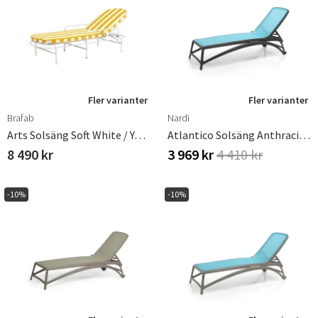
Fler varianter
Fler varianter
Brafab
Nardi
Arts Solsäng Soft White / Yellow Stripes
Atlantico Solsäng Anthracit-Celeste
8 490 kr
3 969 kr
4 410 kr
-10%
-10%