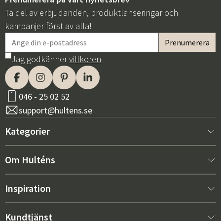
Ta del av erbjudanden, produktlanseringar och
kampanjer först av alla!
Jag godkänner
villkoren
046 - 25 02 52
support@hultens.se
Kategorier
Nytt hos oss
Om Hulténs
Möbler
Om Hulténs
Inspiration
Inredning
Hulténs butik
Bästsäljare
Kundtjänst