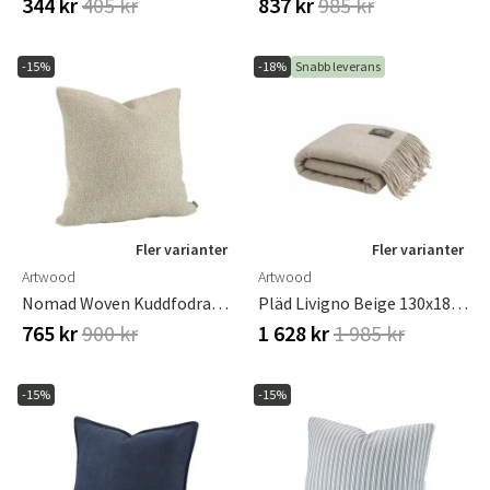
344 kr
405 kr
837 kr
985 kr
-15%
-18%
Snabb leverans
Fler varianter
Fler varianter
Artwood
Artwood
Nomad Woven Kuddfodral Linen 50x50 Cm
Pläd Livigno Beige 130x180 Cm
765 kr
900 kr
1 628 kr
1 985 kr
-15%
-15%