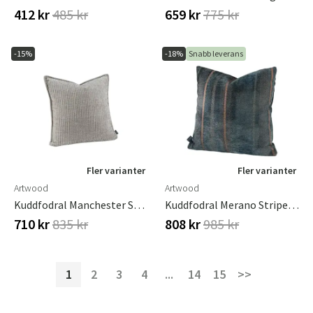
412 kr
485 kr
659 kr
775 kr
-15%
-18%
Snabb leverans
Fler varianter
Fler varianter
Artwood
Artwood
Kuddfodral Manchester Steel Grey 50X50 Cm
Kuddfodral Merano Stripe Apatit 60x60 Cm
710 kr
835 kr
808 kr
985 kr
1
2
3
4
...
14
15
>>