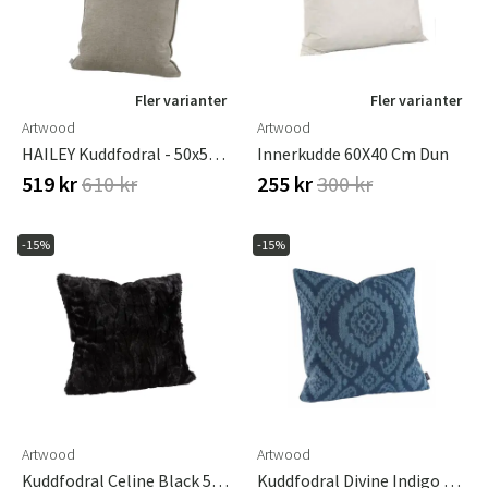
Fler varianter
Fler varianter
Artwood
Artwood
HAILEY Kuddfodral - 50x50, Hailey Liver
Innerkudde 60X40 Cm Dun
519 kr
610 kr
255 kr
300 kr
-15%
-15%
Artwood
Artwood
Kuddfodral Celine Black 50X50 Cm
Kuddfodral Divine Indigo 50X50 Cm