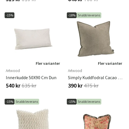
-15%
-18%
Snabb leverans
Fler varianter
Fler varianter
Artwood
Artwood
Innerkudde 50X90 Cm Dun
Simply Kuddfodral Cacao 50x50 Cm
540 kr
635 kr
390 kr
475 kr
-15%
Snabb leverans
-15%
Snabb leverans