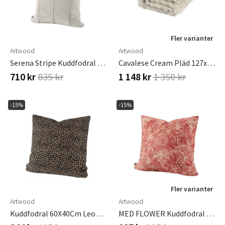
Fler varianter
Artwood
Artwood
Serena Stripe Kuddfodral 50x50 Cm-Oyster
Cavalese Cream Pläd 127x150 Cm
710 kr
835 kr
1 148 kr
1 350 kr
-15%
-15%
Fler varianter
Artwood
Artwood
Kuddfodral 60X40Cm Leopard
MED FLOWER Kuddfodral - 50x50-Rose