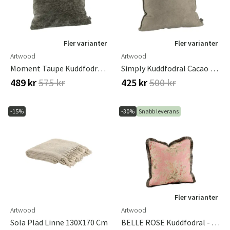
Fler varianter
Fler varianter
Artwood
Artwood
Moment Taupe Kuddfodral 60x60 Cm
Simply Kuddfodral Cacao 60x60 Cm
489 kr
575 kr
425 kr
500 kr
-15%
-30%
Snabb leverans
Fler varianter
Artwood
Artwood
Sola Pläd Linne 130X170 Cm
BELLE ROSE Kuddfodral - 60x40