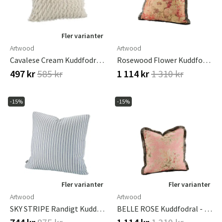
Fler varianter
Artwood
Artwood
Cavalese Cream Kuddfodral 60x60 Cm
Rosewood Flower Kuddfodral Med Fransar - 50x50 Cm
497 kr
585 kr
1 114 kr
1 310 kr
-15%
-15%
Fler varianter
Fler varianter
Artwood
Artwood
SKY STRIPE Randigt Kuddfodral - 60x60
BELLE ROSE Kuddfodral - 50x50