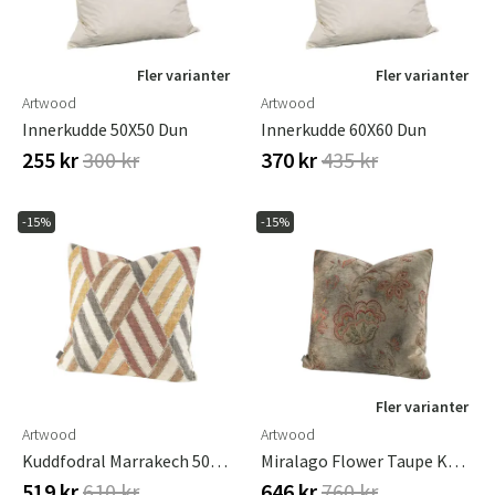
Fler varianter
Fler varianter
Artwood
Artwood
Innerkudde 50X50 Dun
Innerkudde 60X60 Dun
255 kr
300 kr
370 kr
435 kr
-15%
-15%
Fler varianter
Artwood
Artwood
Kuddfodral Marrakech 50x50 Cm
Miralago Flower Taupe Kuddfodral Plain 50X50
519 kr
610 kr
646 kr
760 kr