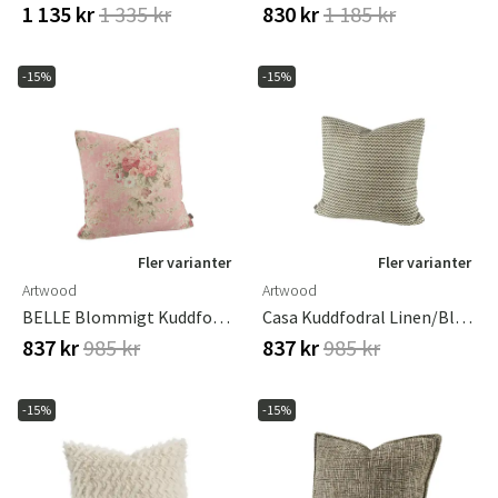
1 135 kr
1 335 kr
830 kr
1 185 kr
-15%
-15%
Fler varianter
Fler varianter
Artwood
Artwood
BELLE Blommigt Kuddfodral - 50x50
Casa Kuddfodral Linen/black 50x50 Cm
837 kr
985 kr
837 kr
985 kr
-15%
-15%