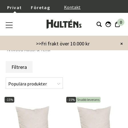
}
Kontakt
Privat
Företag
0
Startsida
Varumärken
Artwood
>>Fri frakt över 10.000 kr
×
Artwood Mattor & Textil
Filtrera
-15%
-15%
Snabb leverans