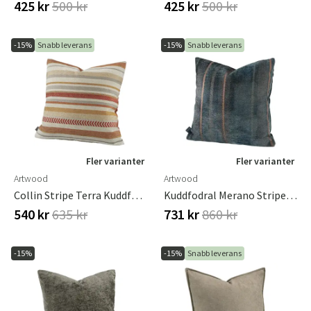
425 kr
500 kr
425 kr
500 kr
-15%
Snabb leverans
-15%
Snabb leverans
Fler varianter
Fler varianter
Artwood
Artwood
Collin Stripe Terra Kuddfodral 50x50 Cm
Kuddfodral Merano Stripe Apatit 50x50 Cm
540 kr
635 kr
731 kr
860 kr
-15%
-15%
Snabb leverans
Sverige
Danmark
Norge
Suomi