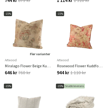
744 kr
875 kr
1 114 kr
1 310 kr
-15%
-15%
Fler varianter
Artwood
Artwood
Miralago Flower Beige Kuddfodral Plain 50X50
Rosewood Flower Kuddfodral - 50x50 Cm
646 kr
760 kr
944 kr
1 110 kr
-15%
-15%
Snabb leverans