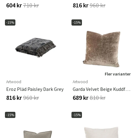
604 kr
710 kr
816 kr
960 kr
-15%
-15%
Fler varianter
Artwood
Artwood
Eroz Pläd Paisley Dark Grey
Garda Velvet Beige Kuddfodral Plain 60X60
816 kr
960 kr
689 kr
810 kr
-15%
-15%