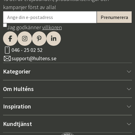
kampanjer först av alla!
Jag godkänner
villkoren
046 - 25 02 52
support@hultens.se
Kategorier
Nytt hos oss
Om Hulténs
Möbler
Om Hulténs
Inspiration
Inredning
Hulténs butik
Bästsäljare
Kundtjänst
Utemöbler
Säljavdelning