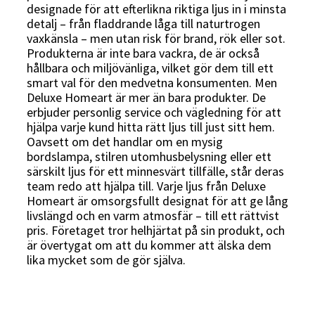
designade för att efterlikna riktiga ljus in i minsta
detalj – från fladdrande låga till naturtrogen
vaxkänsla – men utan risk för brand, rök eller sot.
Produkterna är inte bara vackra, de är också
hållbara och miljövänliga, vilket gör dem till ett
smart val för den medvetna konsumenten. Men
Deluxe Homeart är mer än bara produkter. De
erbjuder personlig service och vägledning för att
hjälpa varje kund hitta rätt ljus till just sitt hem.
Oavsett om det handlar om en mysig
bordslampa, stilren utomhusbelysning eller ett
särskilt ljus för ett minnesvärt tillfälle, står deras
team redo att hjälpa till. Varje ljus från Deluxe
Homeart är omsorgsfullt designat för att ge lång
livslängd och en varm atmosfär – till ett rättvist
pris. Företaget tror helhjärtat på sin produkt, och
är övertygat om att du kommer att älska dem
lika mycket som de gör själva.