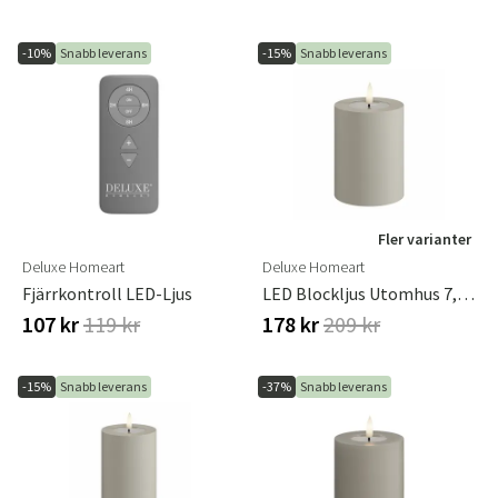
-10%
Snabb leverans
-15%
Snabb leverans
Fler varianter
Deluxe Homeart
Deluxe Homeart
Fjärrkontroll LED-Ljus
LED Blockljus Utomhus 7,5x 10 Cm Sand
107 kr
119 kr
178 kr
209 kr
-15%
Snabb leverans
-37%
Snabb leverans