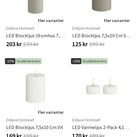
Fler varianter
Fler varianter
Deluxe Homeart
Deluxe Homeart
LED Blockljus Utomhus 7,5x15 Cm Sand
LED Blockljus 7,5x10 Cm Sand
Sverige
Danmark
203 kr
239 kr
125 kr
199 kr
Norge
Suomi
-15%
Snabb leverans
-10%
Snabb leverans
Fler varianter
Deluxe Homeart
Deluxe Homeart
LED Blockljus 7,5x10 Cm Vit
LED Värmeljus 2-Pack 4,1x4,5 Cm Vita
169 kr
199 kr
170 kr
189 kr