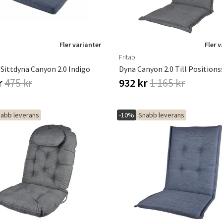
Fler varianter
Fler 
Fritab
Sittdyna Canyon 2.0 Indigo
r
475 kr
932 kr
1 165 kr
abb leverans
-10%
Snabb leverans