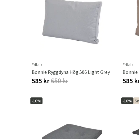
Fritab
Fritab
Bonnie Ryggdyna Hög 506 Light Grey
Bonnie 
585 kr
650 kr
585 k
-10%
-10%
Sn