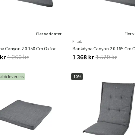
Fler varianter
Fler 
Fritab
Bänkdyna Canyon 2.0 150 Cm Oxfordgrå
 kr
1 260 kr
1 368 kr
1 520 kr
abb leverans
-10%