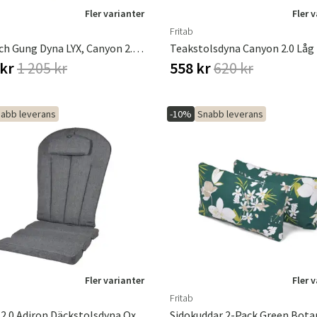
Fler varianter
Fler 
Fritab
Snurr Och Gung Dyna LYX, Canyon 2.0 Oxfordgrå
Teakstolsdyna Canyon 2.0 Låg 
 kr
1 205 kr
558 kr
620 kr
abb leverans
-10%
Snabb leverans
Fler varianter
Fler 
Fritab
Canyon 2.0 Adiron Däckstolsdyna Oxfordgrå
Sidokuddar 2-Pack Green Bota