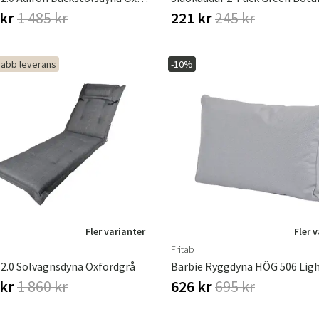
 kr
1 485 kr
221 kr
245 kr
abb leverans
-10%
Fler varianter
Fler 
Fritab
2.0 Solvagnsdyna Oxfordgrå
Barbie Ryggdyna HÖG 506 Ligh
 kr
1 860 kr
626 kr
695 kr