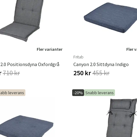
Hängstolar
Badrumsmatto
er
Underhållsprodukter
Småförvaring
Badrumsinred
Fler varianter
Fler 
Fritab
2.0 Positionsdyna Oxfordgrå
Canyon 2.0 Sittdyna Indigo
r
710 kr
250 kr
455 kr
abb leverans
-20%
Snabb leverans