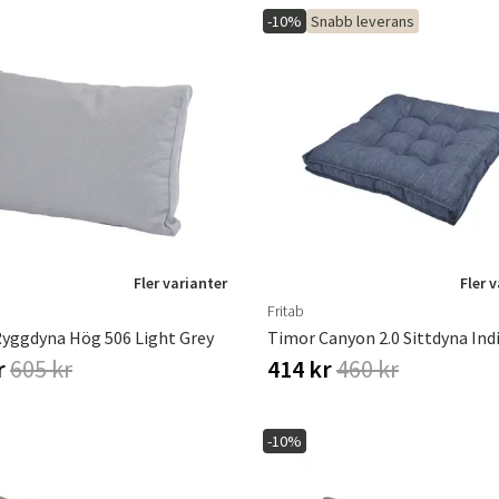
-10%
Snabb leverans
Sverige
Danmark
Norge
Suomi
Fler varianter
Fler 
Fritab
Ryggdyna Hög 506 Light Grey
Timor Canyon 2.0 Sittdyna Ind
r
605 kr
414 kr
460 kr
-10%