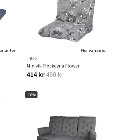
r
Trädgårdsredskap
Hallmöbler
ning
varianter
Fler varianter
Fritab
Minivik Flockdyna Flower
414 kr
460 kr
-10%