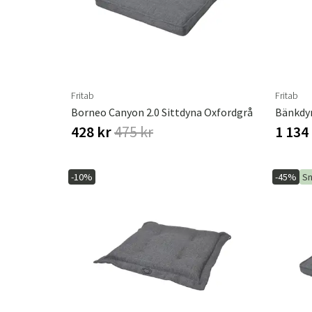
Fritab
Fritab
Borneo Canyon 2.0 Sittdyna Oxfordgrå
428 kr
475 kr
1 134
-10%
-45%
Sn