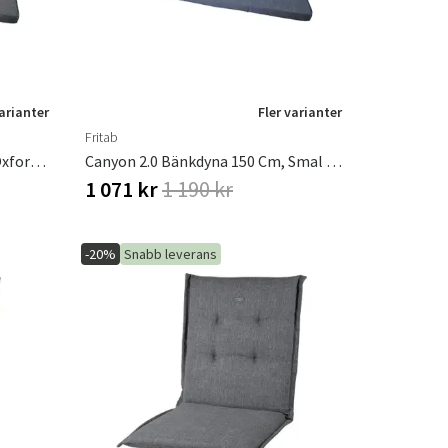
varianter
Fler varianter
Fritab
Bänkdyna Canyon 2.0 165 Cm Oxfordgrå
Canyon 2.0 Bänkdyna 150 Cm, Smal Indigo
1 071 kr
1 190 kr
-20%
Snabb leverans