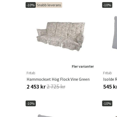
-10%
Snabb leverans
-10%
Fler varianter
Fritab
Fritab
Hammockset Hög Flock Vine Green
Isolde 
2 453 kr
2 725 kr
545 k
-10%
-10%