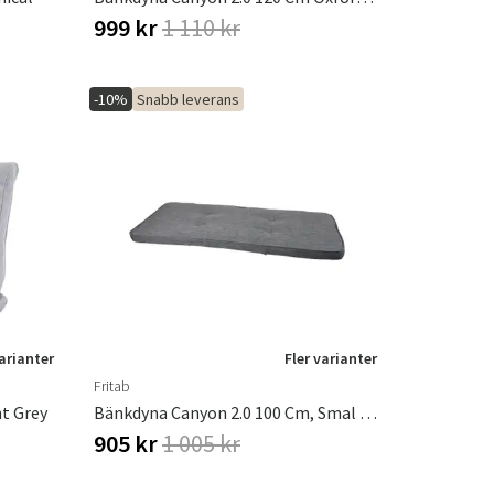
999 kr
1 110 kr
-10%
Snabb leverans
varianter
Fler varianter
Fritab
t Grey
Bänkdyna Canyon 2.0 100 Cm, Smal Oxfordgrå
905 kr
1 005 kr