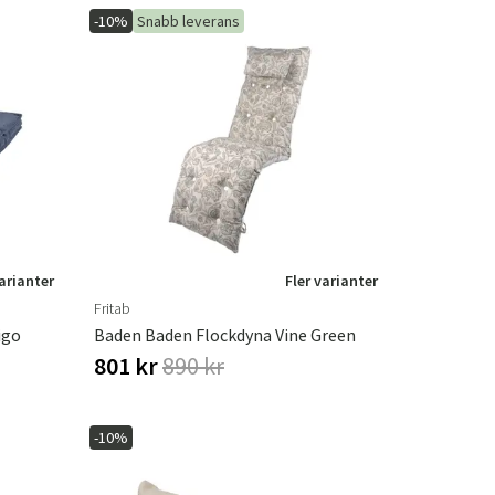
-10%
Snabb leverans
varianter
Fler varianter
Fritab
igo
Baden Baden Flockdyna Vine Green
801 kr
890 kr
-10%