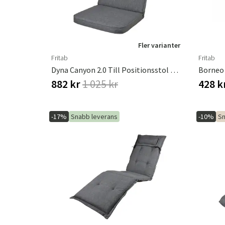
Fler varianter
Fritab
Fritab
Dyna Canyon 2.0 Till Positionsstol Oxfordgrå
Borneo 
882 kr
1 025 kr
428 k
-17%
Snabb leverans
-10%
Sn