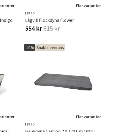
varianter
Fler varianter
Fritab
Indigo
Lågvik Flockdyna Flower
554 kr
615 kr
-10%
Snabb leverans
varianter
Fler varianter
Fritab
nical
Bänkdyna Canyon 2.0 120 Cm Oxfordgrå