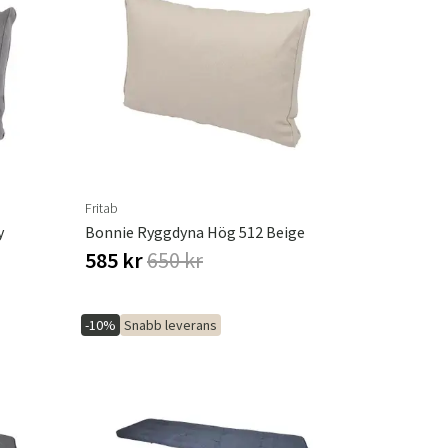
Fritab
y
Bonnie Ryggdyna Hög 512 Beige
585 kr
650 kr
-10%
Snabb leverans