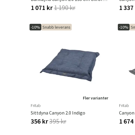
1 071 kr
1 190 kr
1 337
-10%
Snabb leverans
-10%
Sn
Fler varianter
Fritab
Fritab
Sittdyna Canyon 2.0 Indigo
Canyon 
356 kr
395 kr
1 674