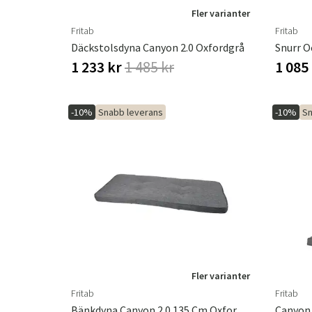
Fler varianter
Fritab
Fritab
Däckstolsdyna Canyon 2.0 Oxfordgrå
1 233 kr
1 485 kr
1 085
-10%
Snabb leverans
-10%
Sn
Fler varianter
Fritab
Fritab
Bänkdyna Canyon 2.0 135 Cm Oxfordgrå