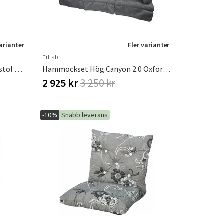
varianter
Fler varianter
Fritab
Dyna Canyon 2.0 Till Positionsstol Oxfordgrå
Hammockset Hög Canyon 2.0 Oxfordgrå
2 925 kr
3 250 kr
-10%
Snabb leverans