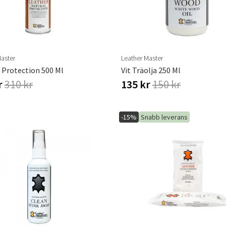
Master
Leather Master
 Protection 500 Ml
Vit Träolja 250 Ml
r
310 kr
135 kr
150 kr
-15%
Snabb leverans