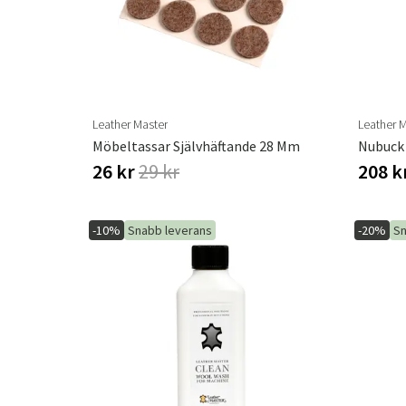
Leather Master
Leather 
Möbeltassar Självhäftande 28 Mm
Nubuck 
26 kr
29 kr
208 k
-10%
Snabb leverans
-20%
Sn