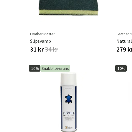
Leather Master
Leather 
Slipsvamp
Natural
31 kr
34 kr
279 k
-10%
Snabb leverans
-10%