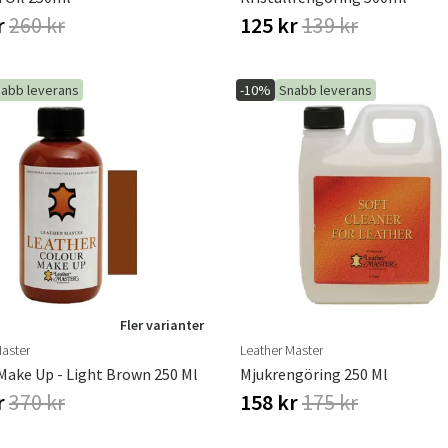
r
260 kr
125 kr
139 kr
abb leverans
-10%
Snabb leverans
Fler varianter
Master
Leather Master
Make Up - Light Brown 250 Ml
Mjukrengöring 250 Ml
r
370 kr
158 kr
175 kr