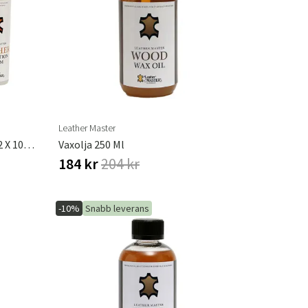
r
Trädgårdsredskap
Hallmöbler
ning
Leather Master
Läder Rengöring & Skydd Mini 2 X 100 Ml
Vaxolja 250 Ml
184 kr
204 kr
-10%
Snabb leverans