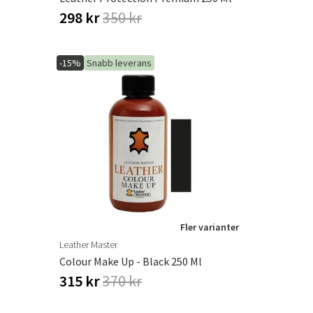
298 kr
350 kr
-15%
Snabb leverans
Fler varianter
Leather Master
Colour Make Up - Black 250 Ml
315 kr
370 kr