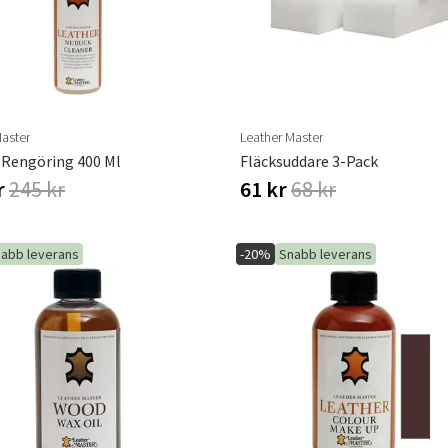
Master
Leather Master
Rengöring 400 Ml
Fläcksuddare 3-Pack
r
245 kr
61 kr
68 kr
abb leverans
-20%
Snabb leverans