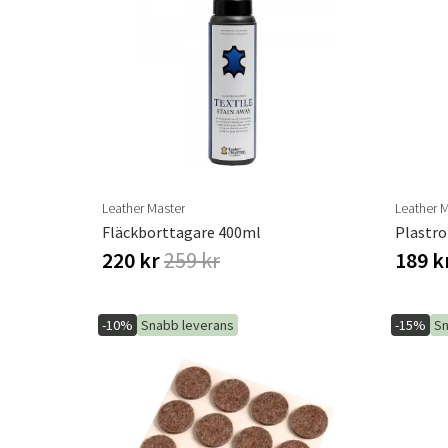
Leather Master
Leather 
Fläckborttagare 400ml
Plastro
220 kr
259 kr
189 k
-10%
Snabb leverans
-15%
Sn