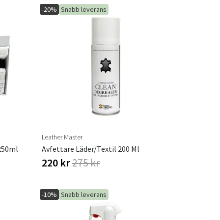
-20%
Snabb leverans
Leather Master
250ml
Avfettare Läder/textil 200 Ml
220 kr
275 kr
-10%
Snabb leverans