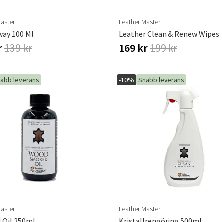
Master
Leather Master
way 100 Ml
Leather Clean & Renew Wipes
r
139 kr
169 kr
199 kr
abb leverans
-10%
Snabb leverans
Master
Leather Master
 Oil 250ml
Kristallrengöring 500ml