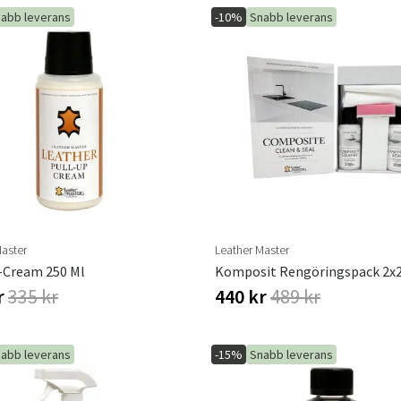
abb leverans
-10%
Snabb leverans
Sverige
Danmark
Norge
Suomi
Master
Leather Master
-Cream 250 Ml
Komposit Rengöringspack 2x
r
335 kr
440 kr
489 kr
abb leverans
-15%
Snabb leverans