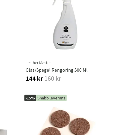
Leather Master
Glas/spegel Rengöring 500 Ml
144 kr
160 kr
-15%
Snabb leverans