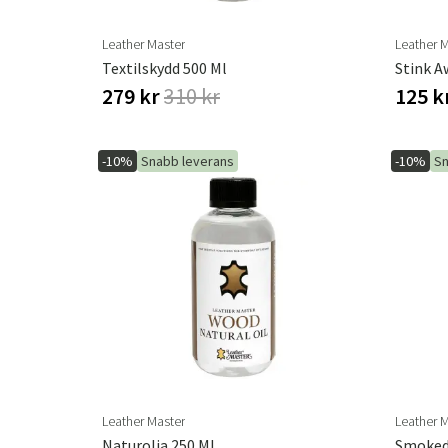
Leather Master
Leather 
Textilskydd 500 Ml
Stink A
279 kr
310 kr
125 k
-10%
Snabb leverans
-10%
Sn
Leather Master
Leather 
Naturolja 250 Ml
Smoked