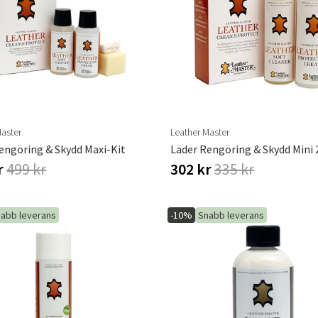
Hängstolar
Badrumsmatto
er
Underhållsprodukter
Småförvaring
Badrumsinred
Master
Leather Master
engöring & Skydd Maxi-Kit
r
499 kr
302 kr
335 kr
abb leverans
-10%
Snabb leverans