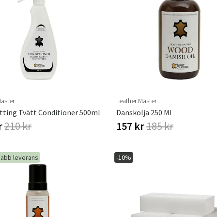
Master
Leather Master
tting Tvätt Conditioner 500ml
Danskolja 250 Ml
r
210 kr
157 kr
185 kr
abb leverans
-10%