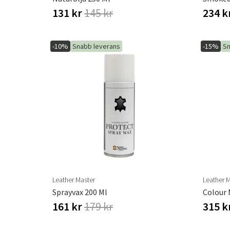
131 kr
145 kr
234 k
-10%
Snabb leverans
-15%
Sn
Leather Master
Leather 
Sprayvax 200 Ml
Colour 
161 kr
179 kr
315 k