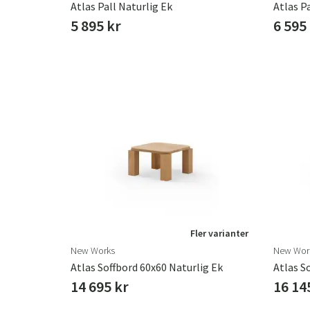
Atlas Pall Naturlig Ek
Atlas P
5 895 kr
6 595
Fler varianter
New Works
New Wor
Atlas Soffbord 60x60 Naturlig Ek
Atlas S
14 695 kr
16 14