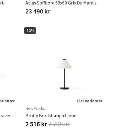
rt
Atlas Soffbord 60x60 Gris Du Marais
23 490 kr
-10%
varianter
Fler varianter
New Works
Atlas Soffbord 60x60 Unfilled Travertine
Brolly Bordslampa Linne
2 516 kr
2 795 kr