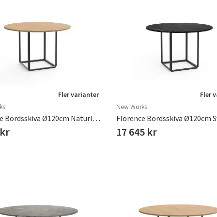
Sverige
Danmark
Norge
Suomi
Fler varianter
Fler 
ks
New Works
Florence Bordsskiva Ø120cm Naturlig Ek
 kr
17 645 kr