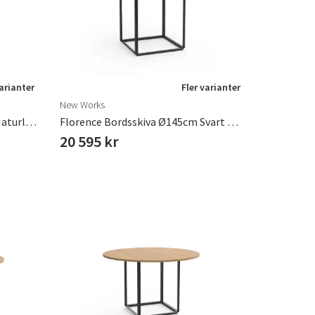
varianter
Fler varianter
New Works
Florence Bordsskiva Ø145cm Naturlig Ek
Florence Bordsskiva Ø145cm Svart Marquina Marmor
20 595 kr