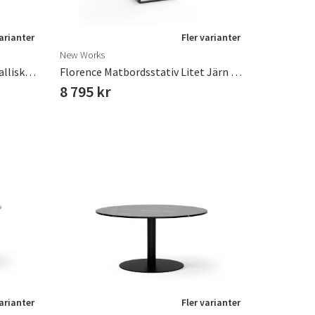
varianter
Fler varianter
New Works
Florence Bordsstativ Stor Metallisk Vit
Florence Matbordsstativ Litet Järn Svart
8 795 kr
varianter
Fler varianter