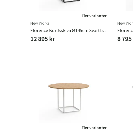
Fler varianter
New Works
New Wor
Florence Bordsskiva Ø145cm Svartbetsad Ask
Florenc
12 895 kr
8 795
Fler varianter