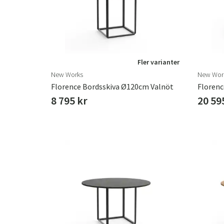
Fler varianter
New Works
New Wor
Florence Bordsskiva Ø120cm Valnöt
8 795 kr
20 59