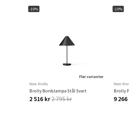
-10%
-10%
Fler varianter
New Works
New Wor
Brolly Bordslampa Stål Svart
2 516 kr
2 795 kr
9 266