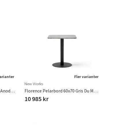
varianter
Fler varianter
New Works
Brolly Pendellampa Ø90 Svart Anodiserad Aluminium
Florence Pelarbord 60x70 Gris Du Marais Marmor
10 985 kr