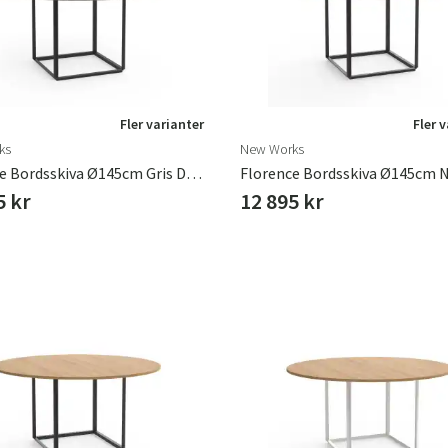
Fler varianter
Fler 
ks
New Works
Florence Bordsskiva Ø145cm Gris Du Marais Marmor
5 kr
12 895 kr