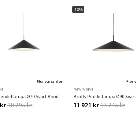
-10%
Fler varianter
Fler 
ks
New Works
Brolly Pendellampa Ø70 Svart Anodiserad Aluminium
 kr
10 295 kr
11 921 kr
13 245 kr