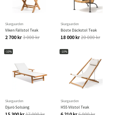
Skargaarden
Skargaarden
Viken Fällstol Teak
Böste Däckstol Teak
2 700 kr
3 000 kr
18 000 kr
20 000 kr
-10%
-10%
Skargaarden
Skargaarden
Djurö Solsäng
H55 Vilstol Teak
15 300 kr
17 000 kr
6 210 kr
6 900 kr