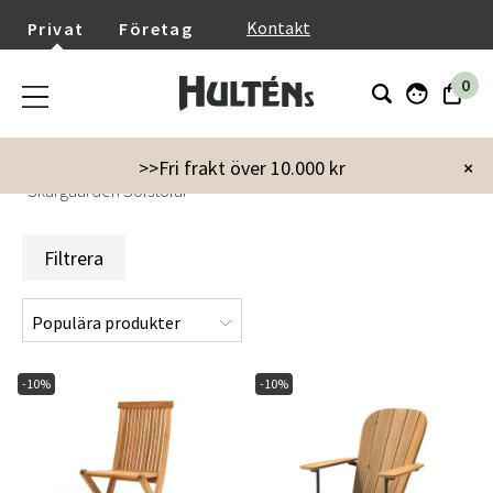
}
Kontakt
Privat
Företag
0
Startsida
Varumärken
Skargaarden
>>Fri frakt över 10.000 kr
×
Skargaarden Solstolar
Filtrera
-10%
-10%