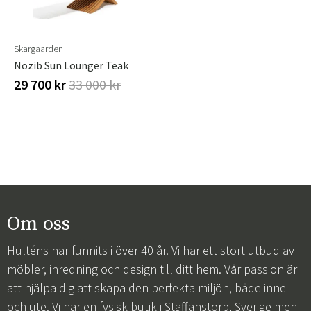
Sverige
Danmark
Norge
Suomi
Skargaarden
Nozib Sun Lounger Teak
29 700 kr
33 000 kr
Om oss
Hulténs har funnits i över 40 år. Vi har ett stort utbud av
möbler, inredning och design till ditt hem. Vår passion är
att hjälpa dig att skapa den perfekta miljön, både inne
och ute. Vi har en fysisk butik i Staffanstorp, Sverige men