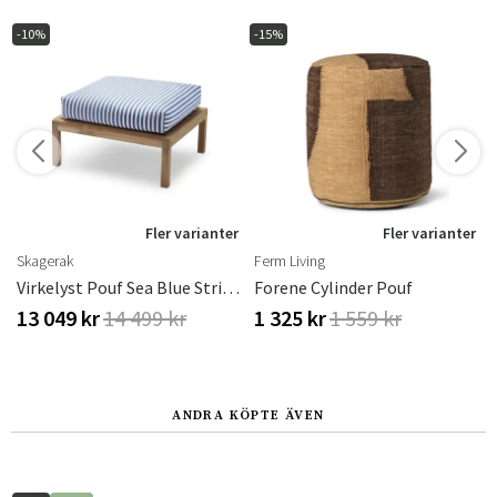
-10%
-15%
r
Fler varianter
Fler varianter
Skagerak
Ferm Living
eak
Virkelyst Pouf Sea Blue Stripe Teak
Forene Cylinder Pouf
13 049 kr
14 499 kr
1 325 kr
1 559 kr
ANDRA KÖPTE ÄVEN