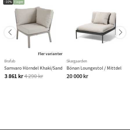
-10%
I lager
r
Fler varianter
Brafab
Skargaarden
ster
Samvaro Hörndel Khaki/sand
Bönan Loungestol / Mittdel
3 861 kr
4 290 kr
20 000 kr