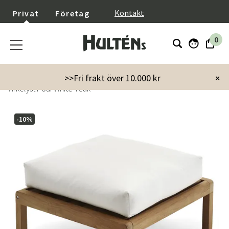
}
Kontakt
Privat
Företag
0
Startsida
Utemöbler
Utestolar
Pallar
>>Fri frakt över 10.000 kr
×
Virkelyst Pouf White Teak
-10%