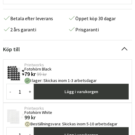
Betala efter leverans
Öppet köp 30 dagar
2 års garanti
Prisgaranti
Köp till
Printworks
Fotohörn Black
79 kr
99 kr
I lager
:
Skickas inom 1-3 arbetsdagar
-
+
Lägg i varukorgen
Printworks
Fotohörn White
99 kr
Beställningsvara
:
Skickas inom 5-10 arbetsdagar
-
+