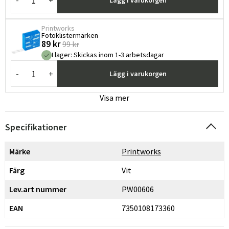
Lägg i varukorgen
Printworks
Fotoklistermärken
89 kr
99 kr
I lager
:
Skickas inom 1-3 arbetsdagar
-
+
Lägg i varukorgen
Visa mer
Specifikationer
Märke
Printworks
Färg
Vit
Lev.art nummer
PW00606
EAN
7350108173360