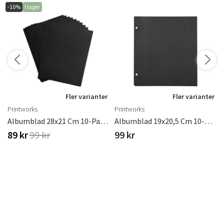
-10%
I lager
Fler varianter
Fler varianter
Printworks
Printworks
agn
Albumblad 28x21 Cm 10-Pack Black
Albumblad 19x20,5 Cm 10-Pack Black
89 kr
99 kr
99 kr