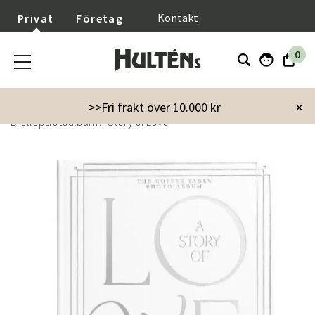
}
Kontakt
Privat
Företag
0
Startsida
Inredning
Dekoration
Fotoalbum
>>Fri frakt över 10.000 kr
×
Bröllopsfotoalbum A Story of Love