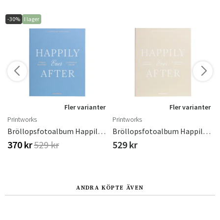
-30%
I lager
r
Fler varianter
Fler varianter
Printworks
Printworks
Bröllopsfotoalbum Happily Ever After Blue
Bröllopsfotoalbum Happily Ever After Beige
370 kr
529 kr
529 kr
ANDRA KÖPTE ÄVEN