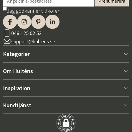
Jag godkänner
villkoren
046 - 25 02 52
support@hultens.se
Kategorier
Nytt hos oss
Om Hulténs
Möbler
Om Hulténs
Inspiration
Inredning
Hulténs butik
Bästsäljare
Kundtjänst
Utemöbler
Säljavdelning
Trendspaning: Utemöbler 2026
Kontakta oss
Trädgård
Hållbarhet
Rätt dynor för maximal komfort – så väljer du