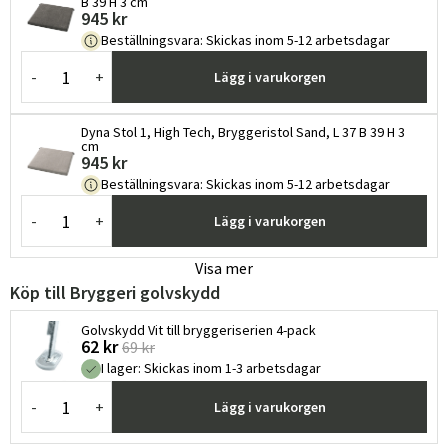
B 39 H 3 cm
945 kr
Beställningsvara
:
Skickas inom 5-12 arbetsdagar
-
+
Lägg i varukorgen
Dyna Stol 1, High Tech, Bryggeristol Sand, L 37 B 39 H 3
cm
945 kr
Beställningsvara
:
Skickas inom 5-12 arbetsdagar
-
+
Lägg i varukorgen
Visa mer
Köp till Bryggeri golvskydd
Golvskydd Vit till bryggeriserien 4-pack
62 kr
69 kr
I lager
:
Skickas inom 1-3 arbetsdagar
-
+
Lägg i varukorgen