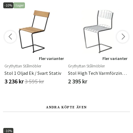
-10%
I lager
r
Fler varianter
Fler varianter
Grythyttan Stålmöbler
Grythyttan Stålmöbler
Stol 1 Oljad Ek / Svart Stativ
Stol High Tech Varmförzinkad
3 236 kr
3 595 kr
2 395 kr
ANDRA KÖPTE ÄVEN
-10%