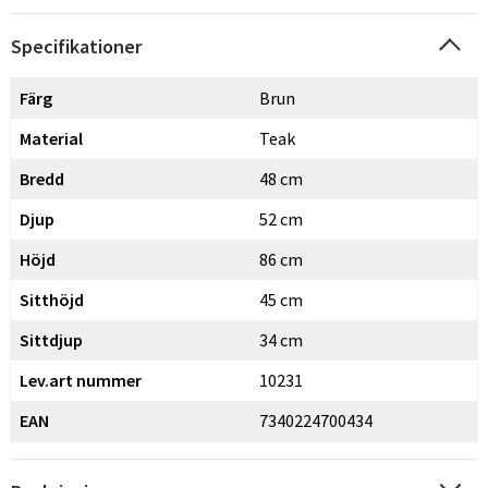
Specifikationer
Färg
Brun
Material
Teak
Bredd
48 cm
Djup
52 cm
Höjd
86 cm
Sitthöjd
45 cm
Sittdjup
34 cm
Sverige
Danmark
Lev.art nummer
10231
Norge
Suomi
EAN
7340224700434