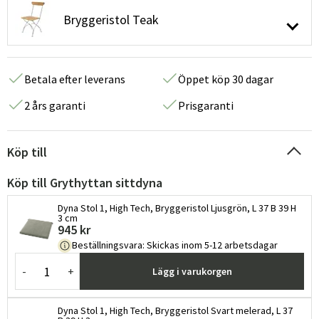
Bryggeristol Teak
Betala efter leverans
Öppet köp 30 dagar
2 års garanti
Prisgaranti
Köp till
Köp till Grythyttan sittdyna
Dyna Stol 1, High Tech, Bryggeristol Ljusgrön, L 37 B 39 H
3 cm
945 kr
Beställningsvara
:
Skickas inom 5-12 arbetsdagar
-
+
Lägg i varukorgen
Dyna Stol 1, High Tech, Bryggeristol Svart melerad, L 37