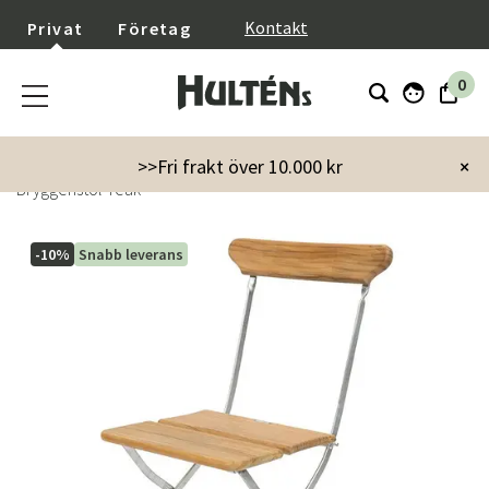
}
Kontakt
Privat
Företag
0
Startsida
Utemöbler
Utestolar
Stolar utan karm
>>Fri frakt över 10.000 kr
×
Bryggeristol Teak
-10%
Snabb leverans