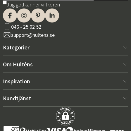
Jag godkänner
villkoren
046 - 25 02 52
support@hultens.se
Kategorier
Nytt hos oss
Om Hulténs
Möbler
Om Hulténs
Inspiration
Inredning
Hulténs butik
Bästsäljare
Kundtjänst
Utemöbler
Säljavdelning
Trendspaning: Utemöbler 2026
Kontakta oss
Trädgård
Hållbarhet
Rätt dynor för maximal komfort – så väljer du
Köpvillkor