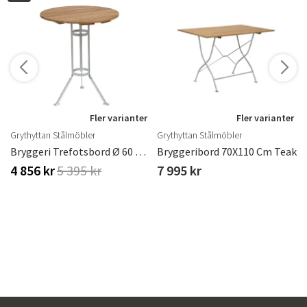
r
Fler varianter
Fler varianter
Grythyttan Stålmöbler
Grythyttan Stålmöbler
ster
Bryggeri Trefotsbord Ø 60 Cm Teak
Bryggeribord 70X110 Cm Teak
4 856 kr
5 395 kr
7 995 kr