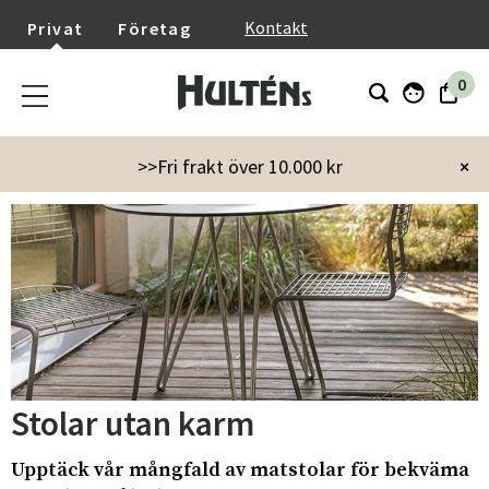
}
Kontakt
Privat
Företag
0
Startsida
Utemöbler
Utestolar
Stolar utan karm
>>Fri frakt över 10.000 kr
×
Stolar utan karm
Upptäck vår mångfald av matstolar för bekväma