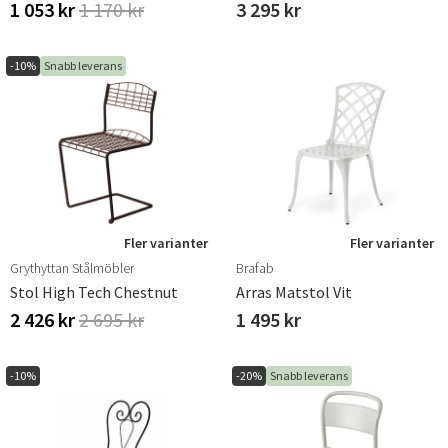
1 053 kr
1 170 kr
3 295 kr
Sverige
Danmark
Norge
Suomi
-10%
Snabb leverans
Fler varianter
Fler varianter
Grythyttan Stålmöbler
Brafab
Stol High Tech Chestnut
Arras Matstol Vit
2 426 kr
2 695 kr
1 495 kr
-10%
-20%
Snabb leverans