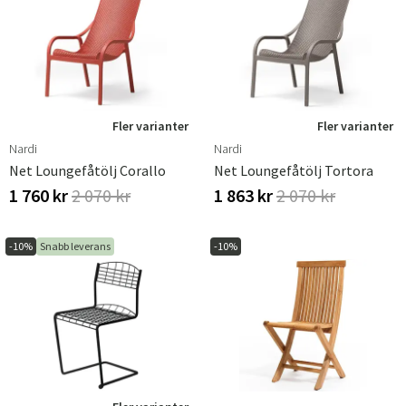
Fler varianter
Fler varianter
Nardi
Nardi
Net Loungefåtölj Corallo
Net Loungefåtölj Tortora
1 760 kr
2 070 kr
1 863 kr
2 070 kr
-10%
Snabb leverans
-10%