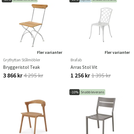
Fler varianter
Fler varianter
Grythyttan Stålmöbler
Brafab
Bryggeristol Teak
Arras Stol Vit
3 866 kr
4 295 kr
1 256 kr
1 395 kr
-10%
Snabb leverans