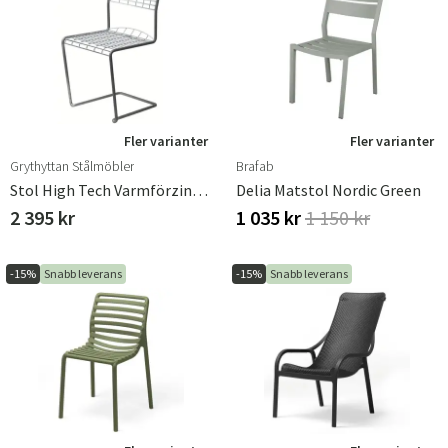
Fler varianter
Fler varianter
Grythyttan Stålmöbler
Brafab
Stol High Tech Varmförzinkad
Delia Matstol Nordic Green
2 395 kr
1 035 kr
1 150 kr
-15%
Snabb leverans
-15%
Snabb leverans