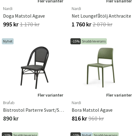
Fler varianter
Fler varianter
Nardi
Nardi
Doga Matstol Agave
Net Loungefåtölj Anthracite
995 kr
1 170 kr
1 760 kr
2 070 kr
Nyhet
-15%
Snabb leverans
Fler varianter
Fler varianter
Brafab
Nardi
Bistrostol Parterre Svart/Svart
Bora Matstol Agave
890 kr
816 kr
960 kr
-10%
Snabb leverans
-10%
Nyhet
Snabb leverans