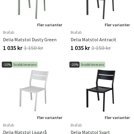
utomhus. Med ergonomiskt utformade sittytor och
stadiga konstruktioner kan du sitta bekvämt under långa
måltider och njuta av god mat och gott sällskap i din
utomhusmiljö.
Fler varianter
Fler varianter
Brafab
Brafab
Delia Matstol Dusty Green
Delia Matstol Antracit
1 035 kr
1 150 kr
1 035 kr
1 150 kr
-10%
Snabb leverans
-20%
Snabb leverans
Fler varianter
Fler varianter
Brafab
Brafab
Delia Matstol Ljusgrå
Delia Matstol Svart