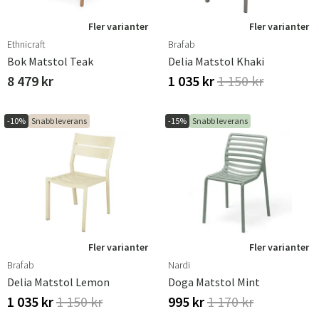
Fler varianter
Fler varianter
Ethnicraft
Brafab
Bok Matstol Teak
Delia Matstol Khaki
8 479 kr
1 035 kr
1 150 kr
-10%
Snabb leverans
-15%
Snabb leverans
Fler varianter
Fler varianter
Brafab
Nardi
Delia Matstol Lemon
Doga Matstol Mint
1 035 kr
1 150 kr
995 kr
1 170 kr