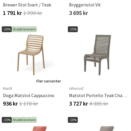
Brewer Stol Svart / Teak
Bryggeristol Vit
1 791 kr
1 990 kr
3 695 kr
-20%
Snabb leverans
-15%
Fler varianter
Nardi
Artwood
Doga Matstol Cappuccino
Matstol Portello Teak Charcoal
936 kr
1 170 kr
3 727 kr
4 385 kr
-15%
Snabb leverans
-10%