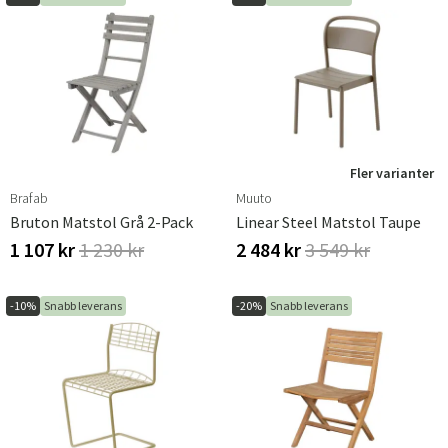
Fler varianter
Brafab
Muuto
Bruton Matstol Grå 2-Pack
Linear Steel Matstol Taupe
1 107 kr
1 230 kr
2 484 kr
3 549 kr
-10%
Snabb leverans
-20%
Snabb leverans