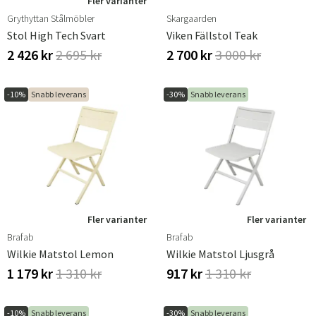
Fler varianter
Grythyttan Stålmöbler
Skargaarden
Stol High Tech Svart
Viken Fällstol Teak
2 426 kr
2 695 kr
2 700 kr
3 000 kr
-10%
Snabb leverans
-30%
Snabb leverans
Fler varianter
Fler varianter
Brafab
Brafab
Wilkie Matstol Lemon
Wilkie Matstol Ljusgrå
1 179 kr
1 310 kr
917 kr
1 310 kr
-10%
Snabb leverans
-30%
Snabb leverans