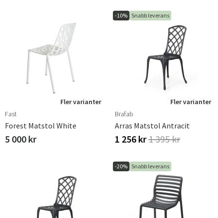
-10%
Snabb leverans
Fler varianter
Fler varianter
Fast
Brafab
Forest Matstol White
Arras Matstol Antracit
5 000 kr
1 256 kr
1 395 kr
-20%
Snabb leverans