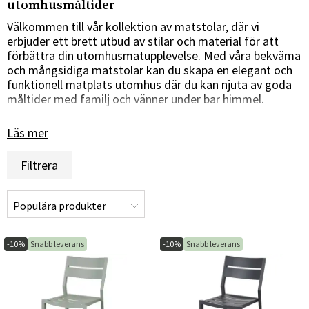
utomhusmåltider
Välkommen till vår kollektion av matstolar, där vi
erbjuder ett brett utbud av stilar och material för att
förbättra din utomhusmatupplevelse. Med våra bekväma
och mångsidiga matstolar kan du skapa en elegant och
funktionell matplats utomhus där du kan njuta av goda
måltider med familj och vänner under bar himmel.
Stilar för alla smaker och utomhusmiljöer
Läs mer
Vi är stolta över att erbjuda ett varierat utbud av
Filtrera
matstolar som täcker alla stilar och preferenser. Oavsett
om du föredrar en klassisk trämatstol, en modern
metallstol eller en elegant konstmaterialstol, har vi
alternativ som passar din unika utomhusinredning och
personliga smak.
-10%
Snabb leverans
-10%
Snabb leverans
Komfort för långa och trevliga utomhusmåltider
Våra matstolar är designade med både stil och komfort i
åtanke för att säkerställa en trevlig matupplevelse