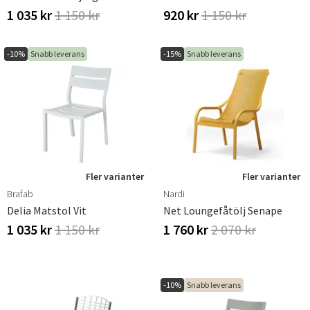
1 035 kr
1 150 kr
920 kr
1 150 kr
-10%
Snabb leverans
-15%
Snabb leverans
Fler varianter
Fler varianter
Brafab
Nardi
Delia Matstol Vit
Net Loungefåtölj Senape
1 035 kr
1 150 kr
1 760 kr
2 070 kr
-10%
Snabb leverans