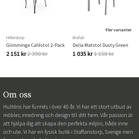
Fler varianter
Hillerstorp
Brafab
Glimminge Caféstol 2-Pack
Delia Matstol Dusty Green
2 151 kr
2 390 kr
1 035 kr
1 150 kr
Om oss
Hulténs har funnits i över 40 år. Vi har ett stort utbud av
möbler, inredning och design till ditt hem. Vår passion är
att hjälpa dig att skapa den perfekta miljön, både inne
och ute. Vi har en fysisk butik i Staffanstorp, Sverige men