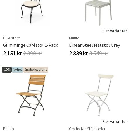
Fler varianter
Hillerstorp
Muuto
Glimminge Caféstol 2-Pack
Linear Steel Matstol Grey
2 151 kr
2 390 kr
2 839 kr
3 549 kr
-10%
Nyhet
Snabb leverans
Fler varianter
Brafab
Grythyttan Stålmöbler