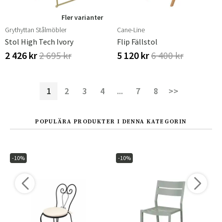
Fler varianter
Grythyttan Stålmöbler
Cane-Line
Stol High Tech Ivory
Flip Fällstol
2 426 kr
2 695 kr
5 120 kr
6 400 kr
1
2
3
4
...
7
8
>>
POPULÄRA PRODUKTER I DENNA KATEGORIN
-10%
-10%