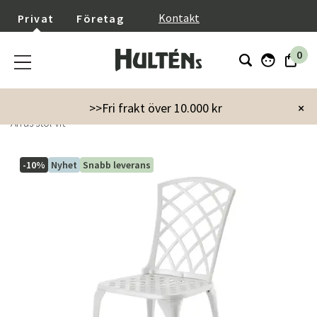
}
Kontakt
Privat
Företag
0
Startsida
Utemöbler
Utestolar
Stolar utan karm
>>Fri frakt över 10.000 kr
×
Arras stol vit
-10%
Nyhet
Snabb leverans