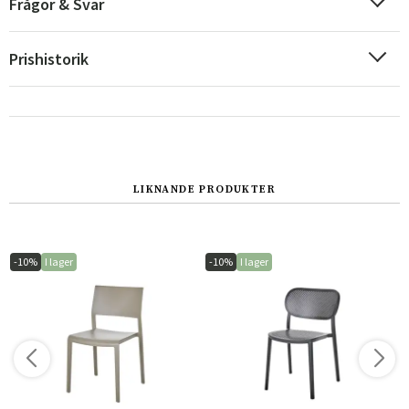
Frågor & Svar
Sverige
Danmark
Norge
Suomi
Prishistorik
LIKNANDE PRODUKTER
-10%
I lager
-10%
I lager