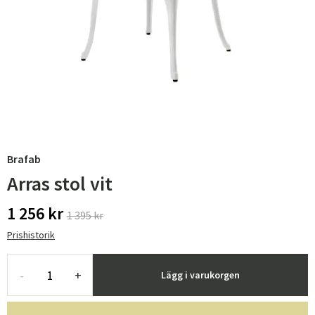
Brafab
Arras stol vit
1 256 kr
1 395 kr
Prishistorik
-
+
Lägg i varukorgen