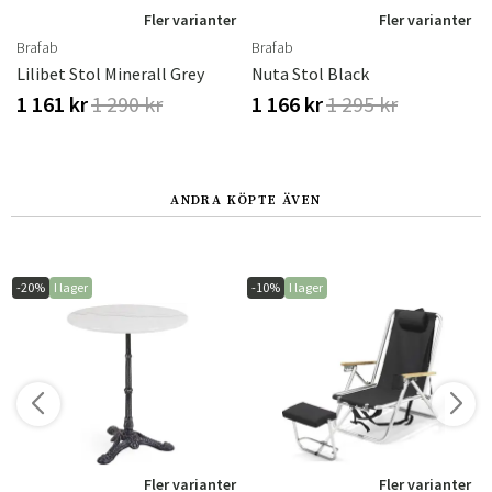
r
Fler varianter
Fler varianter
Brafab
Brafab
Lilibet Stol Minerall Grey
Nuta Stol Black
1 161 kr
1 290 kr
1 166 kr
1 295 kr
ANDRA KÖPTE ÄVEN
-20%
I lager
-10%
I lager
r
Fler varianter
Fler varianter