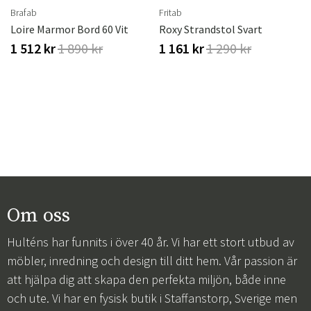
Brafab
Fritab
Loire Marmor Bord 60 Vit
Roxy Strandstol Svart
1 512 kr
1 890 kr
1 161 kr
1 290 kr
Om oss
Hulténs har funnits i över 40 år. Vi har ett stort utbud av
möbler, inredning och design till ditt hem. Vår passion är
att hjälpa dig att skapa den perfekta miljön, både inne
och ute. Vi har en fysisk butik i Staffanstorp, Sverige men