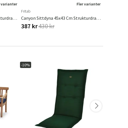
 varianter
Fler varianter
Fritab
Fritab
Canyon Sittdyna 45x43 Cm Strukturdralon Blåmetallic
Canyon Sittdyna 45x43 Cm Strukturdralon Offwhite
387 kr
430 kr
387 kr
43
-10%
-10%
I lager