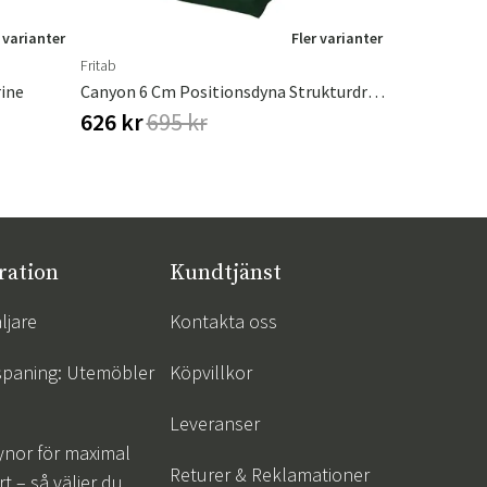
 varianter
Fler varianter
Fritab
Fritab
ine
Canyon 6 Cm Positionsdyna Strukturdralon Grön
Canyon Bän
626 kr
695 kr
976 kr
1 
ration
Kundtjänst
ljare
Kontakta oss
spaning: Utemöbler
Köpvillkor
Leveranser
ynor för maximal
Returer & Reklamationer
t – så väljer du