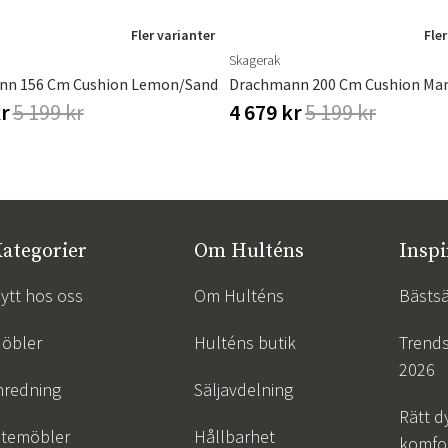
Fler varianter
Fler
Skagerak
nn 156 Cm Cushion Lemon/Sand
Drachmann 200 Cm Cushion Mar
kr
5 199 kr
4 679 kr
5 199 kr
ategorier
Om Hulténs
Inspi
ytt hos oss
Om Hulténs
Bästsä
öbler
Hulténs butik
Trend
2026
nredning
Säljavdelning
Rätt d
temöbler
Hållbarhet
komfor