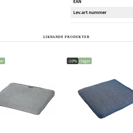
EAN
Lev.art nummer
LIKNANDE PRODUKTER
ger
-10%
I lager
Sverige
Danmark
Norge
Suomi