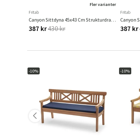
ler varianter
Fler varianter
Fritab
Fritab
Canyon Sittdyna 43 X 45 Cm Strukturdralon Röd
Canyon Sittdyna 45x43 Cm Strukturdralon Blå
387 kr
430 kr
387 kr
-10%
-10%