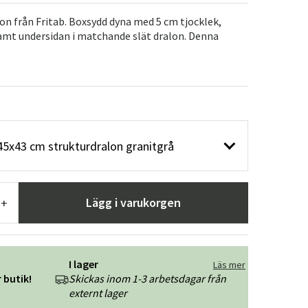
r
Trädgårdsredskap
Hallmöbler
on från Fritab. Boxsydd dyna med 5 cm tjocklek,
amt undersidan i matchande slät dralon. Denna
ning
45x43 cm strukturdralon granitgrå
Lägg i varukorgen
+
I lager
Läs mer
 butik!
Skickas inom 1-3 arbetsdagar från
externt lager