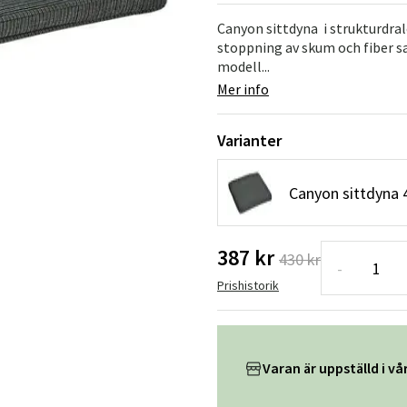
Hängstolar
Badrumsmatto
Canyon sittdyna i strukturdral
stoppning av skum och fiber s
er
Underhållsprodukter
Småförvaring
Badrumsinred
modell...
Mer info
Varianter
Canyon sittdyna 
387 kr
430 kr
-
Prishistorik
Varan är uppställd i vår