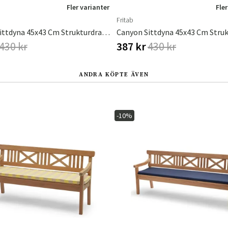
Fler varianter
Fler
Fritab
Canyon Sittdyna 45x43 Cm Strukturdralon Titan
430 kr
387 kr
430 kr
ANDRA KÖPTE ÄVEN
-10%