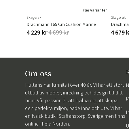
Fler varianter
Skagerak
Skagerak
dstol
Drachmann 165 Cm Cushion Marine
Drachma
4 229 kr
4 699 kr
4 679 
Om oss
K
Hulténs har funnits i över 40 år. Vi har ett stort
N
utbud av möbler, inredning och design till ditt
M
hem. Vår passion är att hjälpa dig att skapa
den perfekta miljön, både inne och ute. Vi har
I
en fysisk butik i Staffanstorp, Sverige men finns
online i hela Norden.
U