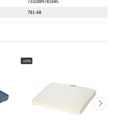
7331889781685
781-68
-10%
-10%
I lager