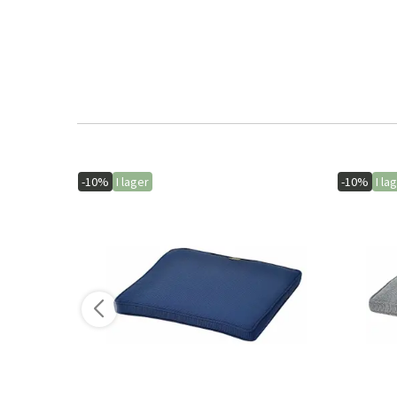
-10%
I lager
-10%
I la