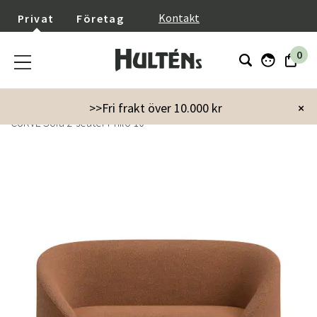
}
Kontakt
Privat
Företag
0
Startsida
Möbler
Soffor
2-sits soffor
>>Fri frakt över 10.000 kr
×
CURVE Sofa 2-seater Philo 10