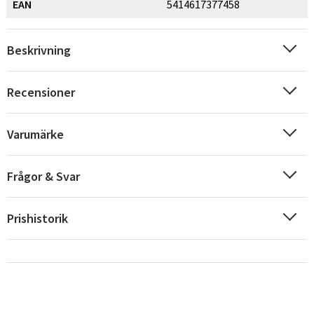
EAN
5414617377458
Beskrivning
Recensioner
Varumärke
Frågor & Svar
Prishistorik
Sverige
Danmark
Norge
Suomi