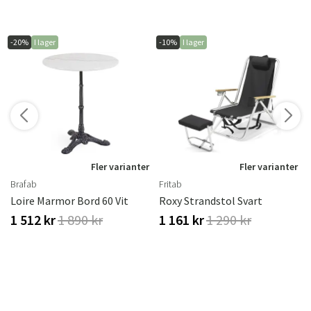
-20%
I lager
-10%
I lager
r
Fler varianter
Fler varianter
Brafab
Fritab
Loire Marmor Bord 60 Vit
Roxy Strandstol Svart
1 512 kr
1 890 kr
1 161 kr
1 290 kr