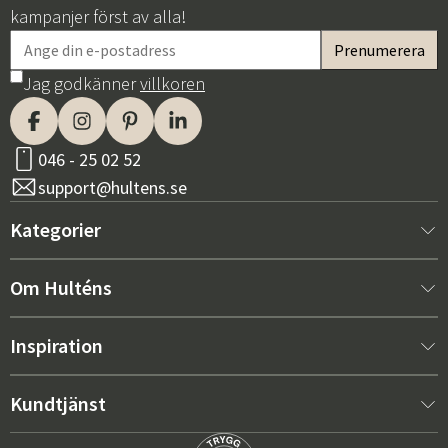
kampanjer först av alla!
Jag godkänner
villkoren
046 - 25 02 52
support@hultens.se
Kategorier
Nytt hos oss
Om Hulténs
Möbler
Om Hulténs
Inspiration
Inredning
Hulténs butik
Bästsäljare
Kundtjänst
Utemöbler
Säljavdelning
Trendspaning: Utemöbler 2026