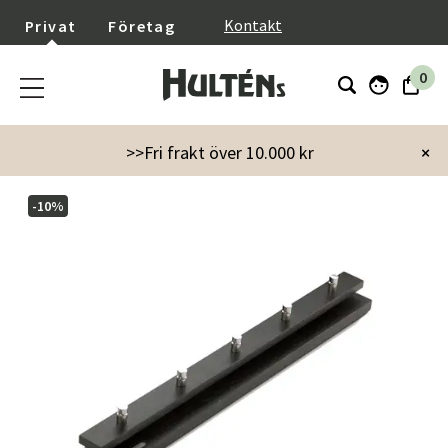
}
Kontakt
Privat
Företag
0
Startsida
Möbler
Cutter Klädhängare 72 cm Svart Ek
>>Fri frakt över 10.000 kr
×
-10%