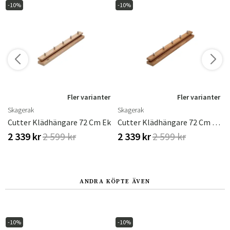
-10%
-10%
r
Fler varianter
Fler varianter
Skagerak
Skagerak
Cutter Klädhängare 72 Cm Ek
Cutter Klädhängare 72 Cm Teak
2 339 kr
2 599 kr
2 339 kr
2 599 kr
ANDRA KÖPTE ÄVEN
-10%
-10%