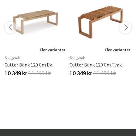
r
Fler varianter
Fler varianter
Skagerak
Skagerak
Cutter Bänk 120 Cm Ek
Cutter Bänk 120 Cm Teak
10 349 kr
11 499 kr
10 349 kr
11 499 kr