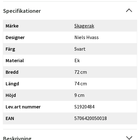
Specifikationer
Märke
Skagerak
Designer
Niels Hvass
Färg
Svart
Material
Ek
Bredd
72 cm
Längd
74 cm
Höjd
9 cm
Lev.art nummer
S1920484
EAN
5706420050018
Beskrivning