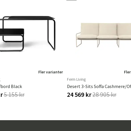
Fler varianter
Fler
g
Ferm Living
fbord Black
Desert 3-Sits Soffa Cashmere/O
kr
5 155 kr
24 569 kr
28 905 kr