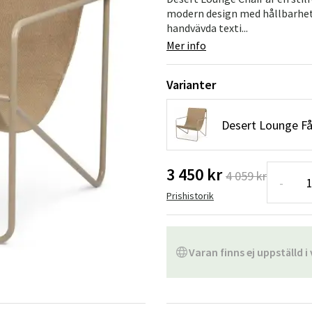
Hängstolar
Badrumsmatto
modern design med hållbarhet
handvävda texti...
er
Underhållsprodukter
Småförvaring
Badrumsinred
Mer info
Varianter
Desert Lounge F
3 450 kr
4 059 kr
-
Prishistorik
Varan finns ej uppställd i 