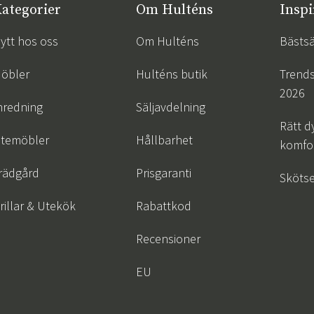
ategorier
Om Hulténs
Inspi
ytt hos oss
Om Hulténs
Bästsä
öbler
Hulténs butik
Trend
2026
nredning
Säljavdelning
Rätt d
temöbler
Hållbarhet
komfor
rädgård
Prisgaranti
Skötse
rillar & Utekök
Rabattkod
Recensioner
EU