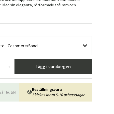
r
Trädgårdsredskap
Hallmöbler
. Med sin eleganta, rörformade stålram och
ning
åtölj Cashmere/Sand
Lägg i varukorgen
+
Beställningsvara
vår butik!
Skickas inom 5-10 arbetsdagar