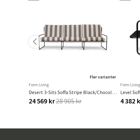
ler varianter
Fler varianter
Ferm Living
Ferm Livin
Desert 3-Sits Soffa Stripe Black/Chocolate
Level Sof
24 569 kr
28 905 kr
4 382 