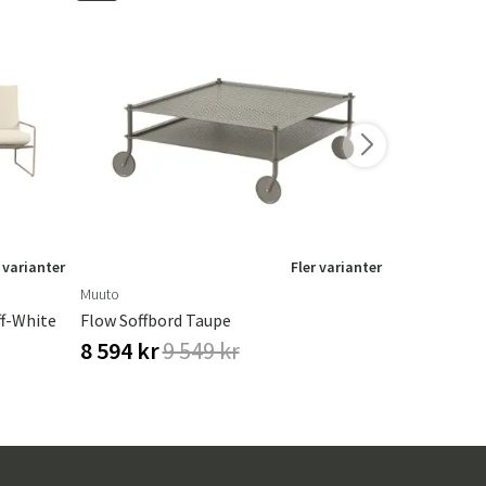
 varianter
Fler varianter
Muuto
Brafab
ff-White
Flow Soffbord Taupe
Loire Marmo
8 594 kr
9 549 kr
1 512 kr