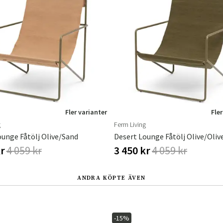
Sverige
Danmark
Norge
Suomi
Fler varianter
Fler
g
Ferm Living
ounge Fåtölj Olive/Sand
Desert Lounge Fåtölj Olive/Oliv
kr
4 059 kr
3 450 kr
4 059 kr
ANDRA KÖPTE ÄVEN
-15%