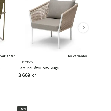
 varianter
Fler varianter
Hillerstorp
Affari Of Swe
e
Lersund Fåtölj Vit/Beige
Elof Fåtölj 
3 669 kr
4 320 kr
-10%
-20%
I lager