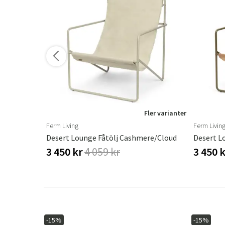
ler varianter
Fler varianter
Ferm Living
Ferm Livin
Desert Lounge Fåtölj Cashmere/Cloud
Desert L
3 450 kr
4 059 kr
3 450 
-15%
-15%