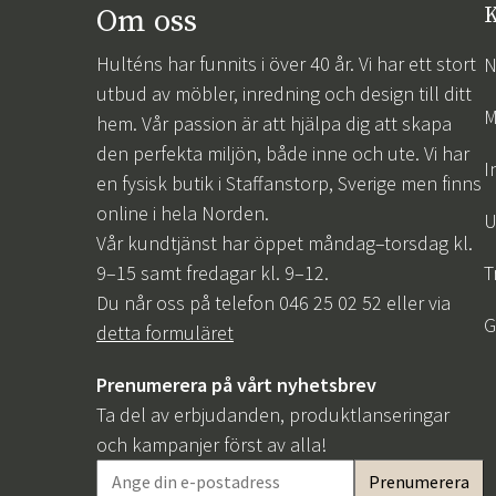
Om oss
K
Hulténs har funnits i över 40 år. Vi har ett stort
N
utbud av möbler, inredning och design till ditt
M
hem. Vår passion är att hjälpa dig att skapa
den perfekta miljön, både inne och ute. Vi har
I
en fysisk butik i Staffanstorp, Sverige men finns
online i hela Norden.
U
Vår kundtjänst har öppet måndag–torsdag kl.
9–15 samt fredagar kl. 9–12.
T
Du når oss på telefon 046 25 02 52 eller via
G
detta formuläret
Prenumerera på vårt nyhetsbrev
Ta del av erbjudanden, produktlanseringar
och kampanjer först av alla!