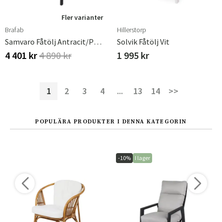
Fler varianter
Brafab
Hillerstorp
Samvaro Fåtölj Antracit/pearl Grey
Solvik Fåtölj Vit
4 401 kr
4 890 kr
1 995 kr
1
2
3
4
...
13
14
>>
POPULÄRA PRODUKTER I DENNA KATEGORIN
-10%
I lager