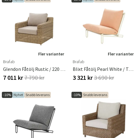
Fler varianter
Fler varianter
Brafab
Brafab
Glendon Fåtölj Rustic / 220 Beige
Blixt Fåtölj Pearl White / Teddy Orange
7 011 kr
7 790 kr
3 321 kr
3 690 kr
-10%
Nyhet
Snabb leverans
-10%
Snabb leverans