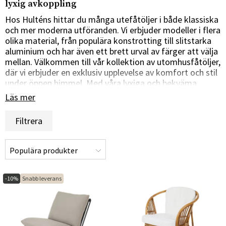
lyxig avkoppling
Hos Hulténs hittar du många utefåtöljer i både klassiska
och mer moderna utföranden. Vi erbjuder modeller i flera
olika material, från populära konstrotting till slitstarka
aluminium och har även ett brett urval av färger att välja
mellan. Välkommen till vår kollektion av utomhusfåtöljer,
där vi erbjuder en exklusiv upplevelse av komfort och stil
under öppen himmel. Med våra lyxiga och bekväma
fåtöljer kan du skapa en avkopplande och inbjudande
Läs mer
utomhusmiljö där du kan njuta av lugnet och skönheten i
naturen.
Filtrera
Lyxig komfort och stil i harmoni
Våra utomhusfåtöljer är noggrant utvalda för att erbjuda
både komfort och stil för att skapa en avkopplande och
inbjudande utomhusmiljö. Med generösa dimensioner,
-10%
Snabb leverans
ergonomiska design och högkvalitativa material erbjuder
våra fåtöljer en oöverträffad nivå av komfort och stöd,
vilket gör dem till det perfekta valet för långa stunder av
avkoppling utomhus.