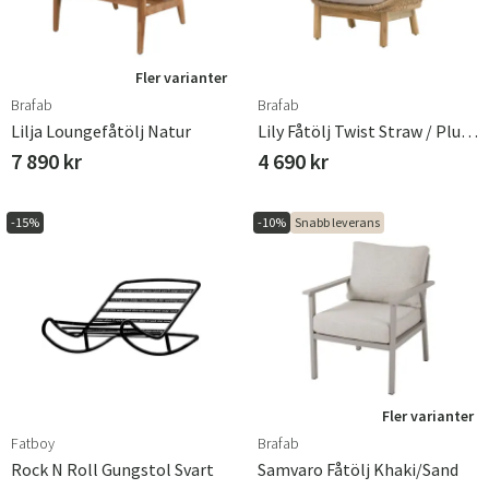
Fler varianter
Brafab
Brafab
Lilja Loungefåtölj Natur
Lily Fåtölj Twist Straw / Plush Wheat / Teak
7 890 kr
4 690 kr
-15%
-10%
Snabb leverans
Fler varianter
Fatboy
Brafab
Rock N Roll Gungstol Svart
Samvaro Fåtölj Khaki/sand