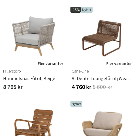
-15%
Nyhet
Fler varianter
Fler varianter
Hillerstorp
Cane-Line
Himmelsnäs Fåtölj Beige
Al Dente Loungefåtölj Weave Desert Red
8 795 kr
4 760 kr
5 600 kr
Nyhet