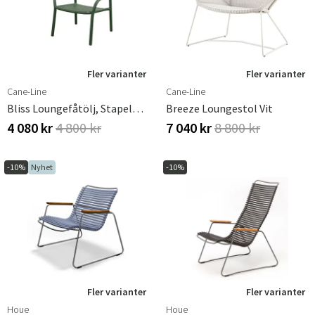
Fler varianter
Fler varianter
Cane-Line
Cane-Line
Bliss Loungefåtölj, Stapelbar Dark Green, Aluminium
Breeze Loungestol Vit
4 080 kr
4 800 kr
7 040 kr
8 800 kr
-10%
Nyhet
-10%
Fler varianter
Fler varianter
Houe
Houe