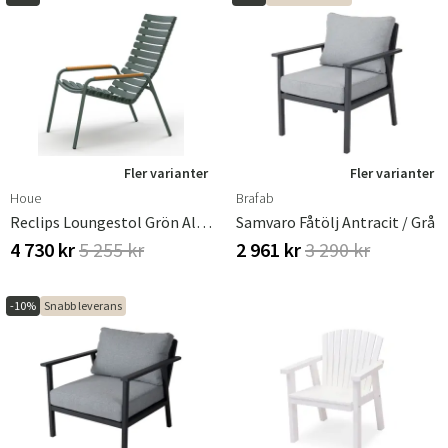
Fler varianter
Fler varianter
Houe
Brafab
Reclips Loungestol Grön Aluminium
Samvaro Fåtölj Antracit / Grå
4 730 kr
5 255 kr
2 961 kr
3 290 kr
-10%
Snabb leverans