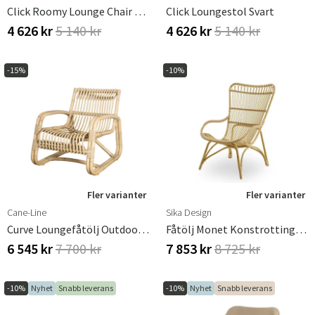
Click Roomy Lounge Chair Pigeon Blue. Frame: Grey. Armrest: Bamboo
Click Loungestol Svart
4 626 kr
5 140 kr
4 626 kr
5 140 kr
-15%
-10%
Fler varianter
Fler varianter
Cane-Line
Sika Design
Curve Loungefåtölj Outdoor Natural
Fåtölj Monet Konstrotting Natur
6 545 kr
7 700 kr
7 853 kr
8 725 kr
-10%
Nyhet
Snabb leverans
-10%
Nyhet
Snabb leverans