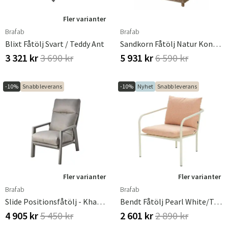
Fler varianter
Brafab
Brafab
Blixt Fåtölj Svart / Teddy Ant
Sandkorn Fåtölj Natur Konstrotting
3 321 kr
3 690 kr
5 931 kr
6 590 kr
-10%
Snabb leverans
-10%
Nyhet
Snabb leverans
Fler varianter
Fler varianter
Brafab
Brafab
Slide Positionsfåtölj - Khaki/Tawny
Bendt Fåtölj Pearl White/Teddy Orange
4 905 kr
5 450 kr
2 601 kr
2 890 kr