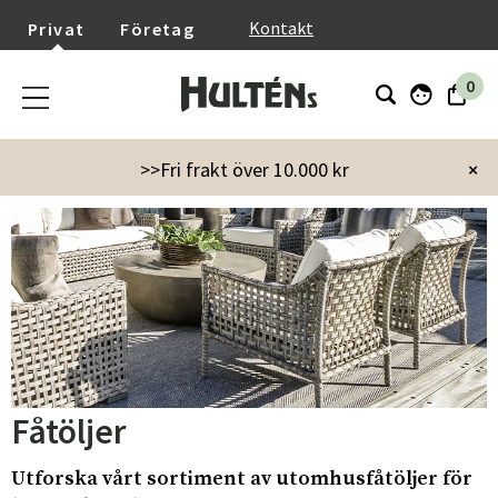
}
Kontakt
Privat
Företag
0
Startsida
Utemöbler
Utestolar
Fåtöljer
>>Fri frakt över 10.000 kr
×
Fåtöljer
Utforska vårt sortiment av utomhusfåtöljer för