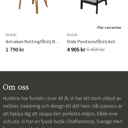
Fler varianter
Brafab
Brafab
Astrakan Rottingfåtölj Natur/vit
Slide Positionsfåtölj Ash
1 790 kr
4 905 kr
5 450 kr
Om oss
Hulténs har funnits i över 40 år. Vi har ett stort utbud av
möbler, inredning och design till ditt hem. Vår passion är
att hjälpa dig att skapa den perfekta miljön, både inne
och ute. Vi har en fysisk butik i Staffanstorp, Sverige men