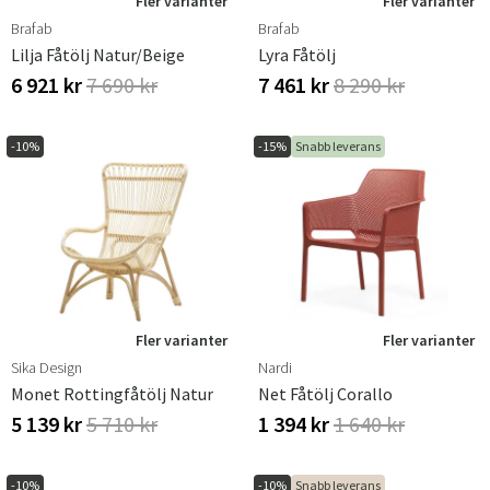
Fler varianter
Fler varianter
Brafab
Brafab
Lilja Fåtölj Natur/beige
Lyra Fåtölj
6 921 kr
7 690 kr
7 461 kr
8 290 kr
-10%
-15%
Snabb leverans
Fler varianter
Fler varianter
Sika Design
Nardi
Monet Rottingfåtölj Natur
Net Fåtölj Corallo
5 139 kr
5 710 kr
1 394 kr
1 640 kr
-10%
-10%
Snabb leverans