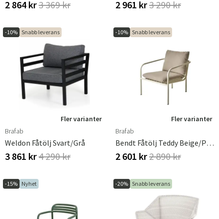
2 864 kr
3 369 kr
2 961 kr
3 290 kr
Sverige
Danmark
Norge
Suomi
-10%
Snabb leverans
-10%
Snabb leverans
Fler varianter
Fler varianter
Brafab
Brafab
Weldon Fåtölj Svart/grå
Bendt Fåtölj Teddy Beige/Pearl White
3 861 kr
4 290 kr
2 601 kr
2 890 kr
-15%
Nyhet
-20%
Snabb leverans