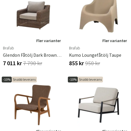
Fler varianter
Fler varianter
Brafab
Brafab
Glendon Fåtölj Dark Brown / Soft Moose
Kumo Loungefåtölj Taupe
7 011 kr
7 790 kr
855 kr
950 kr
-10%
Snabb leverans
-10%
Snabb leverans