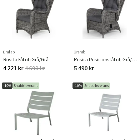
Brafab
Brafab
Rosita Fåtölj Grå/grå
Rosita Positionsfåtölj Grå/grå
4 221 kr
4 690 kr
5 490 kr
-10%
Snabb leverans
-10%
Snabb leverans