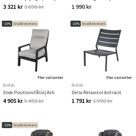
3 321 kr
3 690 kr
1 990 kr
-10%
Snabb leverans
-10%
Snabb leverans
Fler varianter
Fler varianter
Brafab
Brafab
Slide Positionsfåtölj Ash
Delia Relaxstol Antracit
4 905 kr
5 450 kr
1 791 kr
1 990 kr
-10%
Snabb leverans