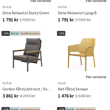
Fler varianter
Fler varianter
Brafab
Brafab
Delia Relaxstol Dusty Green
Delia Relaxstol Ljusgrå
1 791 kr
1 990 kr
1 791 kr
1 990 kr
-10%
Nyhet
Snabb leverans
-10%
Fler varianter
Brafab
Nardi
Gordon Fåtölj Antracit / Soft Dusk
Net Fåtölj Senape
3 861 kr
4 290 kr
1 476 kr
1 640 kr
-10%
Nyhet
Snabb leverans
-10%
Nyhet
Snabb leverans