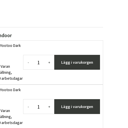
Indoor
 Yootoo Dark
Lägg i varukorgen
-
+
 Varan
ällning,
0 arbetsdagar
 Yootoo Dark
Lägg i varukorgen
-
+
 Varan
ällning,
0 arbetsdagar