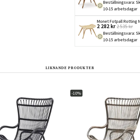
Beställningsvara
:
Sk
10-15 arbetsdagar
Monet Fotpall Rotting 
2 282 kr
2 535 kr
Beställningsvara
:
Sk
10-15 arbetsdagar
LIKNANDE PRODUKTER
-10%