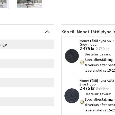
Köp till Monet fåtöljdyna 
Monet Fåtöljdyna A636
eige
Grey Indoor
2 475 kr
2 750 kr
Beställningsvara
:
Specialbeställning -
tillverkas efter best
leveranstid ca 15-2
Monet Fåtöljdyna A635
Blue Indoor
2 475 kr
2 750 kr
Beställningsvara
:
Specialbeställning -
tillverkas efter best
leveranstid ca 15-2