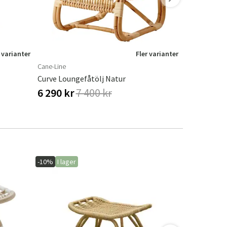
 varianter
Fler varianter
Cane-Line
Cane-Line
Curve Loungefåtölj Natur
Curve Loung
6 290 kr
7 400 kr
6 290 kr
-10%
I lager
-10%