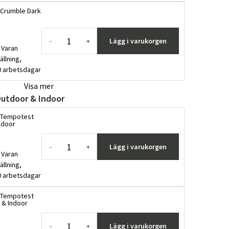
 Crumble Dark
Lägg i varukorgen
-
+
 Varan
ällning,
0 arbetsdagar
Visa mer
Outdoor & Indoor
7 Tempotest
ndoor
Lägg i varukorgen
-
+
 Varan
ällning,
0 arbetsdagar
0 Tempotest
 & Indoor
Lägg i varukorgen
-
+