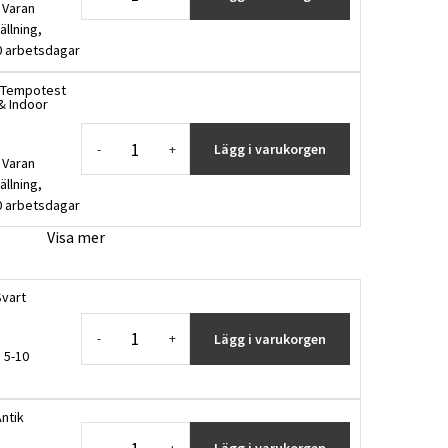
 Varan
ällning,
0 arbetsdagar
1 Tempotest
& Indoor
Lägg i varukorgen
-
+
 Varan
ällning,
0 arbetsdagar
Visa mer
Svart
Lägg i varukorgen
-
+
 5-10
ntik