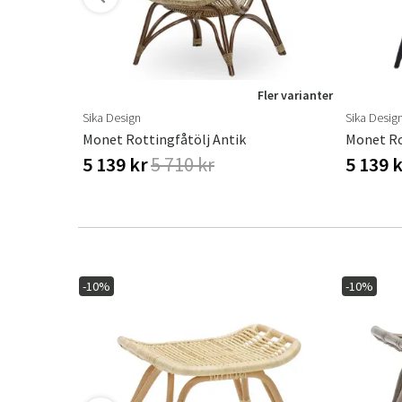
ler varianter
Fler varianter
Sika Design
Sika Desig
Click Loungefåtölj Pine Green/grey Bamboo
Monet Rottingfåtölj Antik
Monet Ro
5 139 kr
5 710 kr
5 139 
-10%
-10%