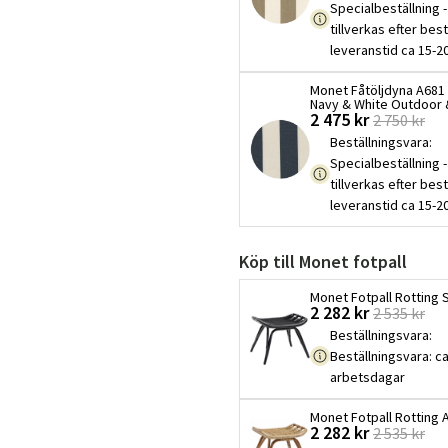
Specialbeställning -
tillverkas efter best
leveranstid ca 15-2
Monet Fåtöljdyna A68
Navy & White Outdoor 
2 475 kr
2 750 kr
Beställningsvara
:
Specialbeställning -
tillverkas efter best
leveranstid ca 15-2
Köp till Monet fotpall
Monet Fotpall Rotting 
Sverige
Danmark
2 282 kr
2 535 kr
Beställningsvara
:
Norge
Suomi
Beställningsvara: ca
arbetsdagar
Monet Fotpall Rotting A
2 282 kr
2 535 kr