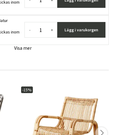
Lägg i varukorgen
-
+
ickas inom
Natur
Lägg i varukorgen
-
+
ickas inom
Visa mer
-15%
-15%