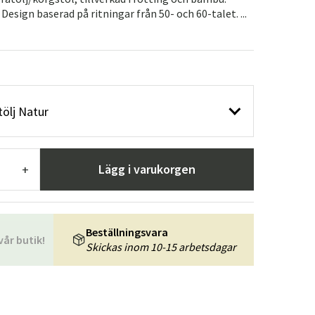
r
Trädgårdsredskap
Hallmöbler
esign baserad på ritningar från 50- och 60-talet. ...
ning
ölj Natur
Lägg i varukorgen
+
Beställningsvara
vår butik!
Skickas inom 10-15 arbetsdagar