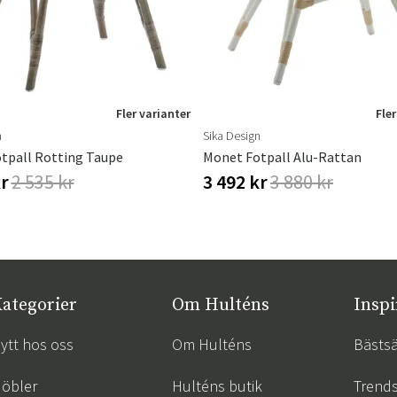
Fler varianter
Fler
n
Sika Design
tpall Rotting Taupe
Monet Fotpall Alu-Rattan
kr
2 535 kr
3 492 kr
3 880 kr
ategorier
Om Hulténs
Inspi
ytt hos oss
Om Hulténs
Bästsä
öbler
Hulténs butik
Trend