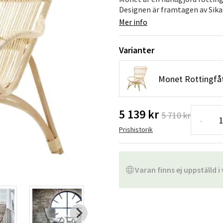
Hängstolar
Badrumsmatto
Designen är framtagen av Sika D
Mer info
er
Underhållsprodukter
Småförvaring
Badrumsinred
Varianter
Monet Rottingfåt
5 139 kr
5 710 kr
-
Prishistorik
Varan finns ej uppställd i 