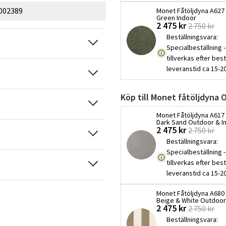
002389
Monet Fåtöljdyna A627
Green Indoor
2 475 kr
2 750 kr
Beställningsvara
:
Specialbeställning -
tillverkas efter best
leveranstid ca 15-2
Köp till Monet fåtöljdyna 
Monet Fåtöljdyna A61
Dark Sand Outdoor & I
2 475 kr
2 750 kr
Beställningsvara
:
Specialbeställning -
tillverkas efter best
leveranstid ca 15-2
Monet Fåtöljdyna A68
Beige & White Outdoor
2 475 kr
2 750 kr
Beställningsvara
: