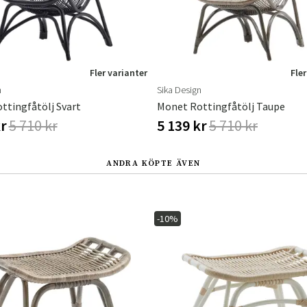
Fler varianter
Fler
n
Sika Design
ttingfåtölj Svart
Monet Rottingfåtölj Taupe
kr
5 710 kr
5 139 kr
5 710 kr
ANDRA KÖPTE ÄVEN
-10%