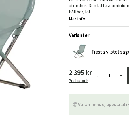
Hängstolar
Badrumsmatto
utomhus. Den lätta aluminium
hållbar, lät...
er
Underhållsprodukter
Småförvaring
Badrumsinred
Mer info
Varianter
Fiesta vilstol sa
2 395 kr
-
+
Prishistorik
Varan finns ej uppställd i 