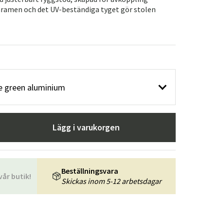
r
Trädgårdsredskap
Hallmöbler
ramen och det UV-beständiga tyget gör stolen
ning
ge green aluminium
Lägg i varukorgen
Beställningsvara
vår butik!
Skickas inom 5-12 arbetsdagar