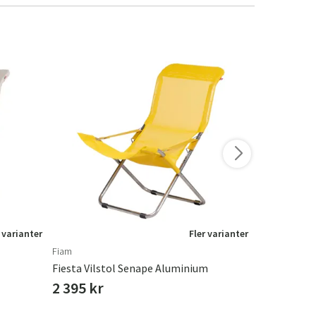
 varianter
Fler varianter
Fiam
Fiam
Fiesta Vilstol Senape Aluminium
Fiesta Vils
2 395 kr
2 395 kr