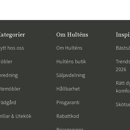
ategorier
Om Hulténs
Inspi
ytt hos oss
Om Hulténs
Bästsä
öbler
Hulténs butik
Trend
2026
nredning
Säljavdelning
Rätt d
temöbler
Hållbarhet
komfor
rädgård
Prisgaranti
Skötse
rillar & Utekök
Rabattkod
Recensioner