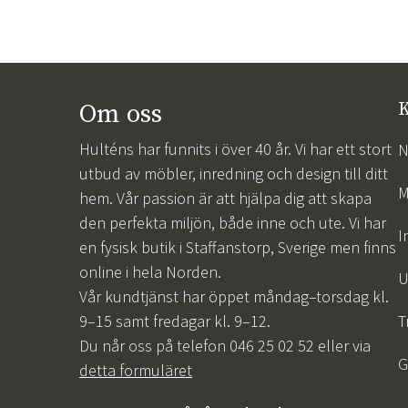
Om oss
K
Hulténs har funnits i över 40 år. Vi har ett stort
N
utbud av möbler, inredning och design till ditt
M
hem. Vår passion är att hjälpa dig att skapa
den perfekta miljön, både inne och ute. Vi har
I
en fysisk butik i Staffanstorp, Sverige men finns
online i hela Norden.
U
Vår kundtjänst har öppet måndag–torsdag kl.
9–15 samt fredagar kl. 9–12.
T
Du når oss på telefon 046 25 02 52 eller via
G
detta formuläret