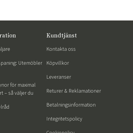
ration
Kundtjänst
ljare
Kontakta oss
spaning: Utemöbler
Köpvillkor
Leveranser
ynor för maximal
Returer & Reklamationer
t – så väljer du
Betalningsinformation
lråd
Integritetspolicy
Cookiepolicy