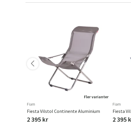
ler varianter
Fler varianter
Fiam
Fiam
Fiesta Vilstol Continente Aluminium
Fiesta Vil
2 395 kr
2 395 