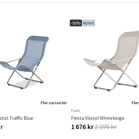
Norge
Suomi
-30%
Nyhet
Fler varianter
Fler
Fiam
stol Traffic Blue
Fiesta Vilstol Whitebeige
kr
1 676 kr
2 395 kr