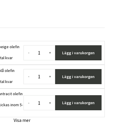
 beige olefin
Lägg i varukorgen
-
+
tal kvar
blå olefin
Lägg i varukorgen
-
+
tal kvar
antracit olefin
Lägg i varukorgen
-
+
ickas inom 5-
Visa mer