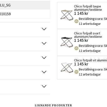
ALU_SG
Chico fotpall taupe
aluminium/textilene
1 145 kr
010159
Beställningsvara
:
Sk
12 arbetsdagar
Chico fotpall svart
aluminium/textilene
1 145 kr
Beställningsvara
:
Sk
12 arbetsdagar
Chico fotpall vit alumi
1 145 kr
Beställningsvara
:
Sk
12 arbetsdagar
Sverige
Danmark
LIKNANDE PRODUKTER