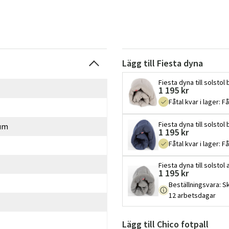
Lägg till Fiesta dyna
Fiesta dyna till solstol
1 195 kr
Fåtal kvar i lager
:
Få
Fiesta dyna till solstol 
um
1 195 kr
Fåtal kvar i lager
:
Få
Fiesta dyna till solstol 
1 195 kr
Beställningsvara
:
Sk
12 arbetsdagar
Lägg till Chico fotpall