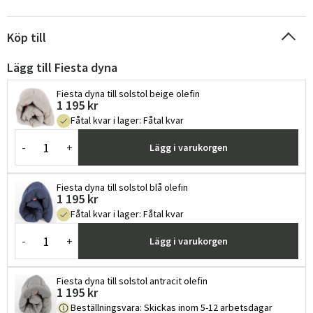
Köp till
Lägg till Fiesta dyna
Fiesta dyna till solstol beige olefin
1 195 kr
Fåtal kvar i lager
:
Fåtal kvar
-
+
Lägg i varukorgen
Fiesta dyna till solstol blå olefin
1 195 kr
Fåtal kvar i lager
:
Fåtal kvar
-
+
Lägg i varukorgen
Fiesta dyna till solstol antracit olefin
1 195 kr
Beställningsvara
:
Skickas inom 5-12 arbetsdagar