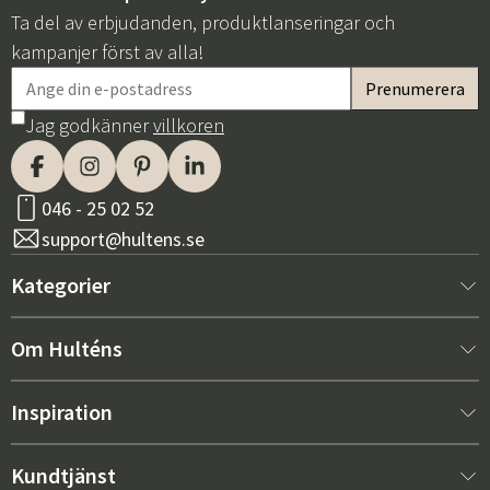
Ta del av erbjudanden, produktlanseringar och
kampanjer först av alla!
Jag godkänner
villkoren
046 - 25 02 52
support@hultens.se
Kategorier
Nytt hos oss
Om Hulténs
Möbler
Om Hulténs
Inspiration
Inredning
Hulténs butik
Bästsäljare
Kundtjänst