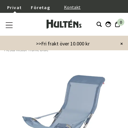
}
Kontakt
Privat
Företag
0
Startsida
Utemöbler
Vilstolar & Relax
Solsängar
>>Fri frakt över 10.000 kr
×
Fiesta vilstol Traffic blue