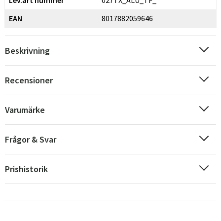
Lev.art nummer
027TX_ALU_TF_
EAN
8017882059646
Beskrivning
Recensioner
Varumärke
Frågor & Svar
Prishistorik