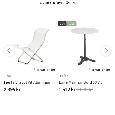
ANDRA KÖPTE ÄVEN
-20%
I lager
r
Fler varianter
Fler varianter
Fiam
Brafab
Fiesta Vilstol Vit Aluminium
Loire Marmor Bord 60 Vit
2 395 kr
1 512 kr
1 890 kr