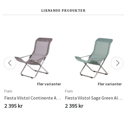
LIKNANDE PRODUKTER
r
Fler varianter
Fler varianter
Fiam
Fiam
Fiesta Vilstol Continente Aluminium
Fiesta Vilstol Sage Green Aluminium
2 395 kr
2 395 kr