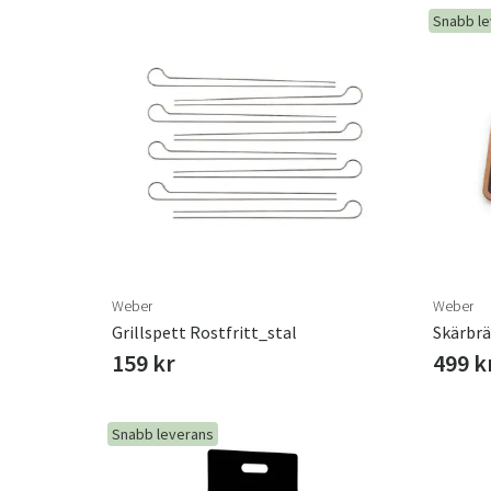
Snabb l
Weber
Weber
Grillspett Rostfritt_stal
Skärbr
159 kr
499 k
Snabb leverans