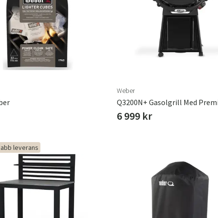
Hängstolar
Badrumsmatto
er
Underhållsprodukter
Småförvaring
Badrumsinred
Weber
ber
6 999 kr
abb leverans