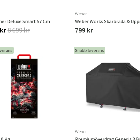
Weber
mer Deluxe Smart 57 Cm
 kr
8 699 kr
799 kr
everans
Snabb leverans
Weber
10 Kg