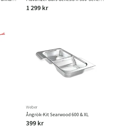
1 299 kr
Weber
Ångrök-Kit Searwood 600 & XL
399 kr