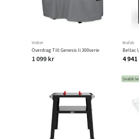
Weber
Brafab
Överdrag Till Genesis Ii 300serie
Bellac 
1 099 kr
4 941
Snabb l