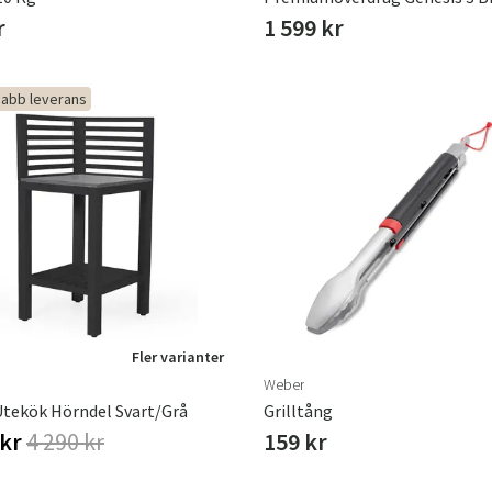
r
1 599 kr
abb leverans
Fler varianter
Weber
Utekök Hörndel Svart/grå
Grilltång
 kr
4 290 kr
159 kr