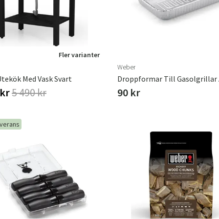
Fler varianter
Weber
Utekök Med Vask Svart
 kr
5 490 kr
90 kr
everans