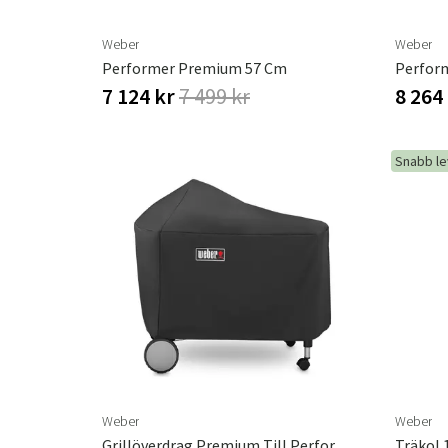
Weber
Weber
Performer Premium 57 Cm
Perfor
7 124 kr
7 499 kr
8 264
Snabb l
Weber
Weber
Grillöverdrag Premium Till Performer Premium / Delux
Träkol 