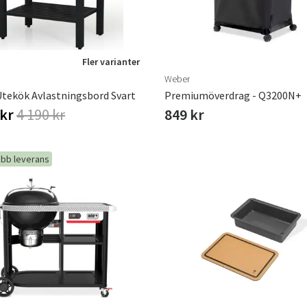
Fler varianter
Weber
Utekök Avlastningsbord Svart
Premiumöverdrag - Q3200N+
 kr
4 190 kr
849 kr
bb leverans