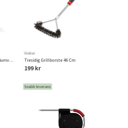
r
Trädgårdsredskap
Hallmöbler
ning
Weber
Q3200N+ Gasolgrill Med Premiumvagn
Tresidig Grillborste 46 Cm
199 kr
Snabb leverans