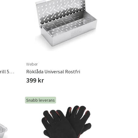
Weber
Orginial Kettle Premium Kolgrill 57cm
Röklåda Universal Rostfri
399 kr
Snabb leverans