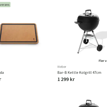
everans
Sverige
Danmark
Norge
Suomi
Fler 
Weber
äda
Bar-B Kettle Kolgrill 47cm
r
1 299 kr