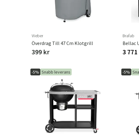
Weber
Brafab
Överdrag Till 47 Cm Klotgrill
Bellac 
399 kr
3 771
-5%
Snabb leverans
-5%
Sna