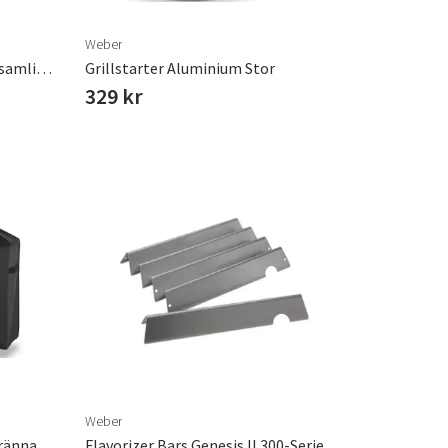
Weber
Weber Works Skärbräda & Uppsamlingslåda
Grillstarter Aluminium Stor
329 kr
Weber
Premiumöverdrag Genesis 3 Brännare Black
Flavorizer Bars Genesis II 300-Serien Rostfria