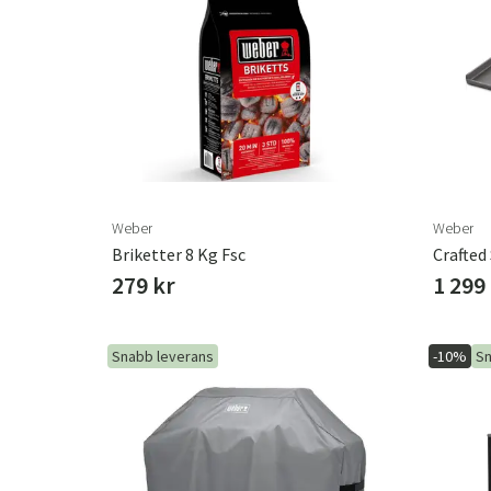
Weber
Weber
Briketter 8 Kg Fsc
Crafted
279 kr
1 299
Snabb leverans
-10%
Sn