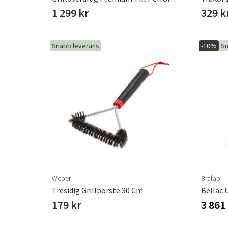
1 299 kr
329 k
Snabb leverans
-10%
Sn
Weber
Brafab
Tresidig Grillborste 30 Cm
Bellac 
179 kr
3 861