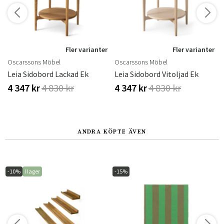
r
Fler varianter
Fler varianter
Oscarssons Möbel
Oscarssons Möbel
Leia Sidobord Lackad Ek
Leia Sidobord Vitoljad Ek
4 347 kr
4 830 kr
4 347 kr
4 830 kr
ANDRA KÖPTE ÄVEN
-10%
I lager
-15%