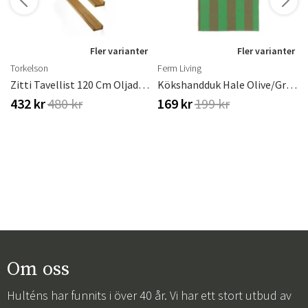
Fler varianter
Fler varianter
Torkelson
Ferm Living
Zitti Tavellist 120 Cm Oljad Ek
Kökshandduk Hale Olive/green
432 kr
480 kr
169 kr
199 kr
Om oss
Hulténs har funnits i över 40 år. Vi har ett stort utbud av