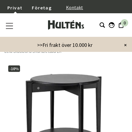
}
Kontakt
Privat
Företag
0
Startsida
Möbler
Bord
Sidobord
>>Fri frakt över 10.000 kr
×
Leia Sidobord Svartbetsad Ek
-10%