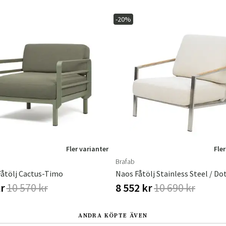
-20%
Sverige
Danmark
Norge
Suomi
Fler varianter
Fler
Brafab
åtölj Cactus-Timo
Naos Fåtölj Stainless Steel / Do
kr
10 570 kr
8 552 kr
10 690 kr
ANDRA KÖPTE ÄVEN