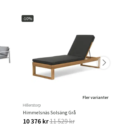
-10%
-20%
I lager
Fler varianter
Hillerstorp
Brafab
Himmelsnäs Solsäng Grå
Loire Marmo
10 376 kr
11 529 kr
1 512 kr