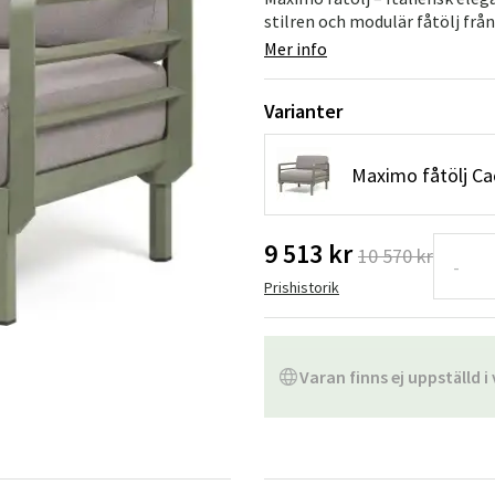
Hängstolar
Badrumsmatto
stilren och modulär fåtölj från
Mer info
er
Underhållsprodukter
Småförvaring
Badrumsinred
Varianter
Maximo fåtölj Ca
9 513 kr
10 570 kr
-
Prishistorik
Varan finns ej uppställd i 