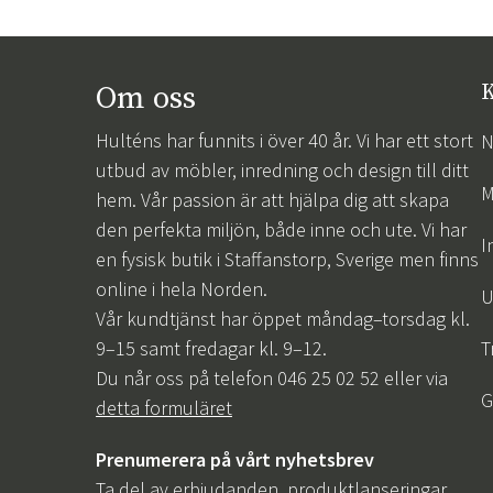
Om oss
K
Hulténs har funnits i över 40 år. Vi har ett stort
N
utbud av möbler, inredning och design till ditt
M
hem. Vår passion är att hjälpa dig att skapa
den perfekta miljön, både inne och ute. Vi har
I
en fysisk butik i Staffanstorp, Sverige men finns
online i hela Norden.
U
Vår kundtjänst har öppet måndag–torsdag kl.
9–15 samt fredagar kl. 9–12.
T
Du når oss på telefon 046 25 02 52 eller via
G
detta formuläret
Prenumerera på vårt nyhetsbrev
Ta del av erbjudanden, produktlanseringar