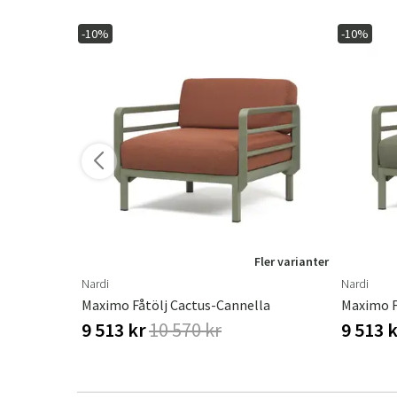
-10%
-10%
ler varianter
Fler varianter
Nardi
Nardi
Maximo Fåtölj Cactus-Cannella
Maximo F
9 513 kr
10 570 kr
9 513 