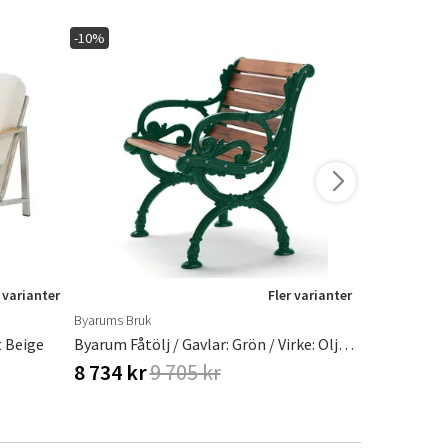
-10%
-10%
 varianter
Fler varianter
Byarums Bruk
Byarums Bruk
t Beige
Byarum Fåtölj / Gavlar: Grön / Virke: Oljad Mahogny
8 734 kr
9 705 kr
8 734 kr