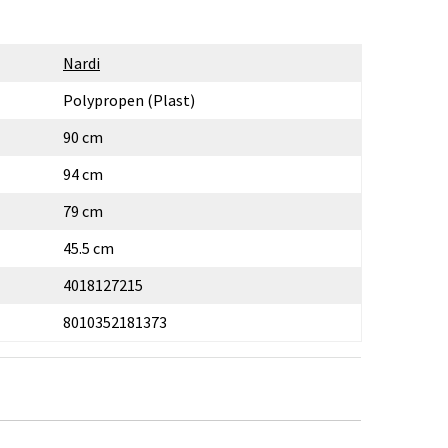
Nardi
Polypropen (Plast)
90 cm
94 cm
79 cm
45.5 cm
4018127215
8010352181373