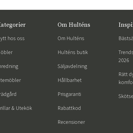
ategorier
Om Hulténs
Inspi
ytt hos oss
Om Hulténs
Bästsä
öbler
Hulténs butik
Trend
2026
nredning
Säljavdelning
Rätt d
temöbler
Hållbarhet
komfor
rädgård
Prisgaranti
Skötse
rillar & Utekök
Rabattkod
Recensioner