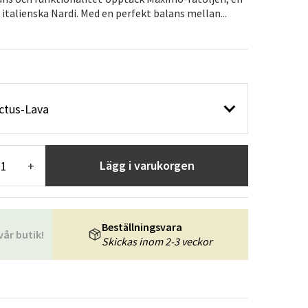
r
Trädgårdsredskap
Hallmöbler
 italienska Nardi. Med en perfekt balans mellan...
ning
ctus-Lava
Lägg i varukorgen
+
Beställningsvara
vår butik!
Skickas inom 2-3 veckor