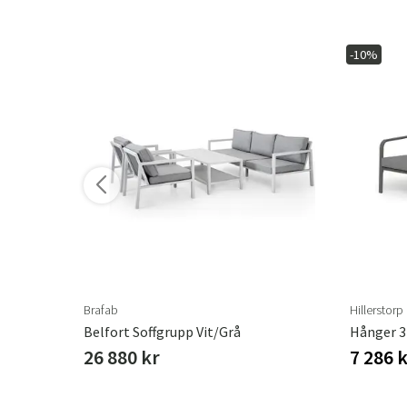
-10%
ler varianter
Brafab
Hillerstorp
ter
Belfort Soffgrupp Vit/grå
Hånger 3-
26 880 kr
7 286 