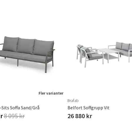
Fler varianter
Brafab
Sits Soffa Sand/Grå
Belfort Soffgrupp Vit
kr
8 095 kr
26 880 kr