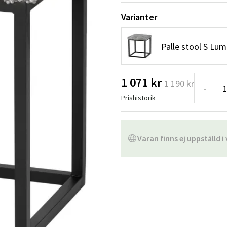
Hängstolar
Badrumsmatto
Varianter
er
Underhållsprodukter
Småförvaring
Badrumsinred
Palle stool S Lu
1 071 kr
1 190 kr
-
Prishistorik
Varan finns ej uppställd i 