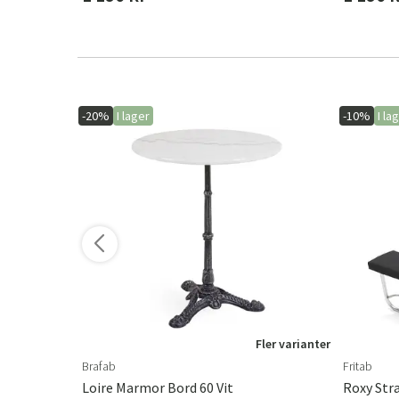
-20%
I lager
-10%
I la
ler varianter
Fler varianter
Brafab
Fritab
Loire Marmor Bord 60 Vit
Roxy Str