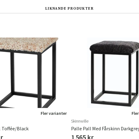
LIKNANDE PRODUKTER
Sverige
Danmark
Norge
Suomi
Fler varianter
Fler
Skinnwille
l Toffée/Black
Palle Pall Med Fårskinn Darkgre
kr
1 565 kr