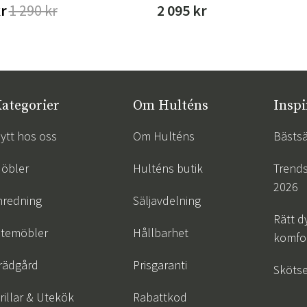
kr
1 290 kr
2 095 kr
ategorier
Om Hulténs
Inspi
ytt hos oss
Om Hulténs
Bästsä
öbler
Hulténs butik
Trend
2026
nredning
Säljavdelning
Rätt d
temöbler
Hållbarhet
komfor
rädgård
Prisgaranti
Skötse
rillar & Utekök
Rabattkod