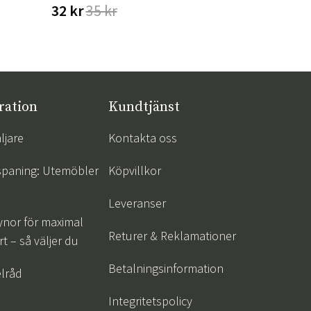
32 kr
35 kr
6 999 kr
ration
Kundtjänst
ljare
Kontakta oss
spaning: Utemöbler
Köpvillkor
Leveranser
ynor för maximal
Returer & Reklamationer
t – så väljer du
Betalningsinformation
lråd
Integritetspolicy