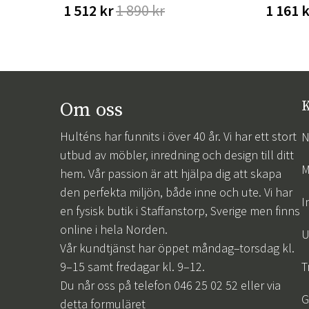
1 512 kr
1 890 kr
1 161 
Om oss
K
Hulténs har funnits i över 40 år. Vi har ett stort
N
utbud av möbler, inredning och design till ditt
M
hem. Vår passion är att hjälpa dig att skapa
den perfekta miljön, både inne och ute. Vi har
I
en fysisk butik i Staffanstorp, Sverige men finns
online i hela Norden.
U
Vår kundtjänst har öppet måndag–torsdag kl.
9–15 samt fredagar kl. 9–12.
T
Du når oss på telefon 046 25 02 52 eller via
G
detta formuläret