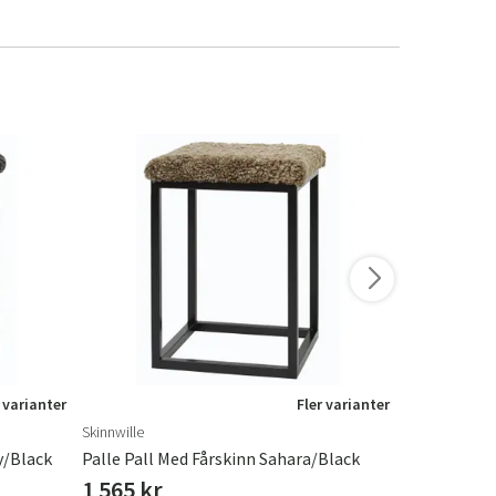
 varianter
Fler varianter
Skinnwille
Skinnwille
y/Black
Palle Pall Med Fårskinn Sahara/Black
Palle Bänk 
1 565 kr
1 565 kr