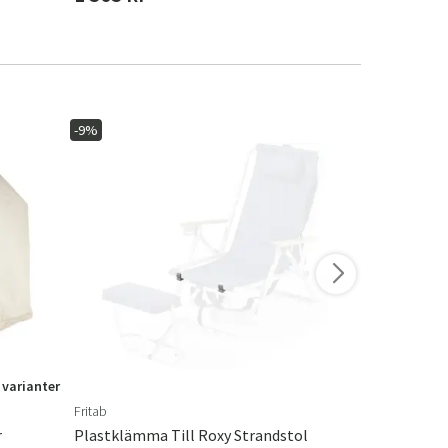
-9%
 varianter
Fritab
Weber
r
Plastklämma Till Roxy Strandstol
Q3200N+ Ga