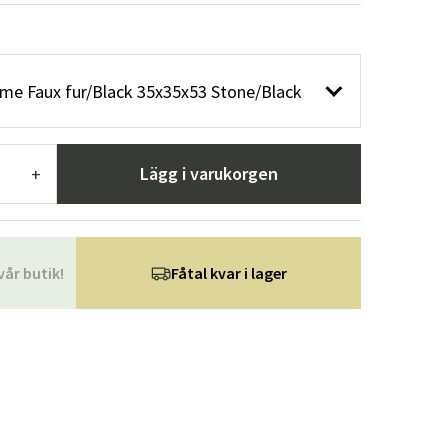
r
Trädgårdsredskap
Hallmöbler
ning
mme Faux fur/Black 35x35x53 Stone/Black
Lägg i varukorgen
+
vår butik!
Fåtal kvar i lager