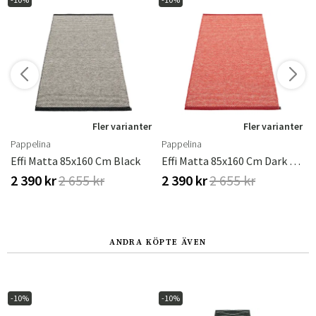
r
Fler varianter
Fler varianter
Pappelina
Pappelina
Effi Matta 85x160 Cm Black
Effi Matta 85x160 Cm Dark Red
2 390 kr
2 655 kr
2 390 kr
2 655 kr
ANDRA KÖPTE ÄVEN
-10%
-10%