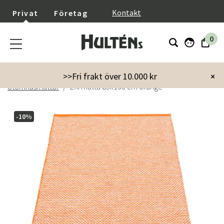
}
Kontakt
Privat
Företag
0
Startsida
Trädgård
Trädgårdstillbehör
>>Fri frakt över 10.000 kr
×
Utomhusmattor
Effi matta 85x160 cm orange
-10%