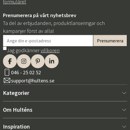
formuläret
Prenumerera på vårt nyhetsbrev
Ta del av erbjudanden, produktlanseringar och
kampanjer först av alla!
Jag godkänner
villkoren
046 - 25 02 52
support@hultens.se
Kategorier
Nytt hos oss
Om Hulténs
Möbler
Om Hulténs
Inspiration