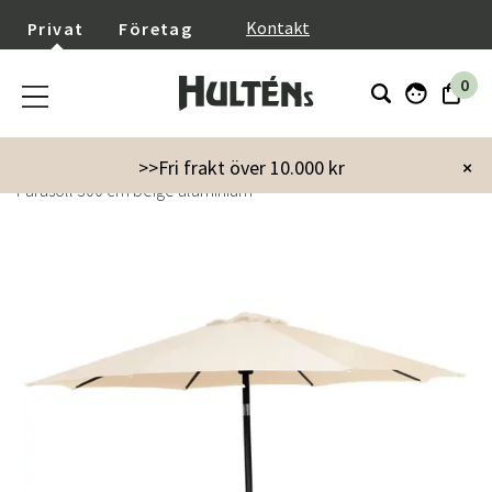
}
Kontakt
Privat
Företag
0
Startsida
Trädgård
Parasoll & Tillbehör
Parasoll
>>Fri frakt över 10.000 kr
×
Parasoll 300 cm beige aluminium