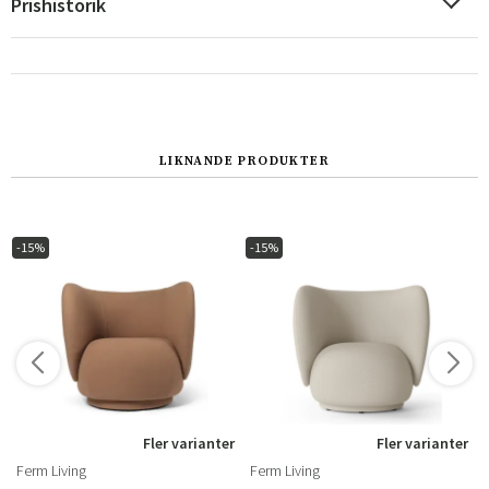
Prishistorik
LIKNANDE PRODUKTER
Sverige
Danmark
-15%
-15%
Norge
Suomi
r
Fler varianter
Fler varianter
Ferm Living
Ferm Living