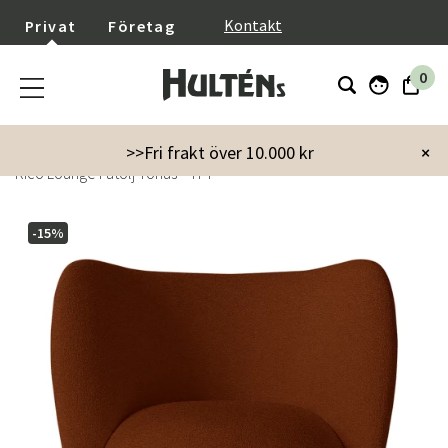
}
Kontakt
Privat
Företag
0
Startsida
Möbler
Fåtöljer & puffar
Fåtöljer
>>Fri frakt över 10.000 kr
×
Rico Lounge Fåtölj Tonus - 474
-15%