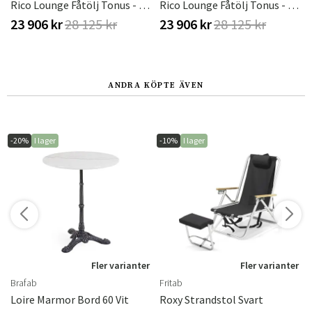
lack
Rico Lounge Fåtölj Tonus - 244
Rico Lounge Fåtölj Tonus - 135
23 906 kr
28 125 kr
23 906 kr
28 125 kr
ANDRA KÖPTE ÄVEN
-20%
I lager
-10%
I lager
r
Fler varianter
Fler varianter
Brafab
Fritab
Loire Marmor Bord 60 Vit
Roxy Strandstol Svart