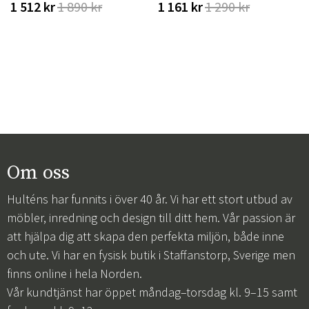
1 512 kr
1 890 kr
1 161 kr
1 290 kr
Om oss
Hulténs har funnits i över 40 år. Vi har ett stort utbud av
möbler, inredning och design till ditt hem. Vår passion är
att hjälpa dig att skapa den perfekta miljön, både inne
och ute. Vi har en fysisk butik i Staffanstorp, Sverige men
finns online i hela Norden.
Vår kundtjänst har öppet måndag–torsdag kl. 9–15 samt