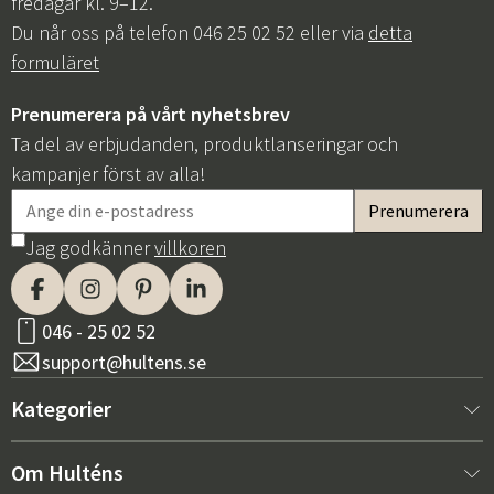
fredagar kl. 9–12.
Du når oss på telefon 046 25 02 52 eller via
detta
formuläret
Prenumerera på vårt nyhetsbrev
Ta del av erbjudanden, produktlanseringar och
kampanjer först av alla!
Jag godkänner
villkoren
046 - 25 02 52
support@hultens.se
Kategorier
Nytt hos oss
Om Hulténs