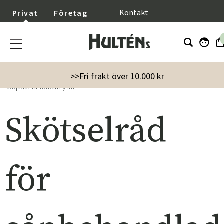
}
Kontakt
Privat
Företag
Startsida
Skötselråd
Skovby skötselanvisning
>>Fri frakt över 10.000 kr
Såpbehandlade ytor
Skötselråd
för