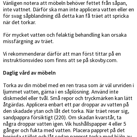
Vänligen notera att möbeln behöver fettet från såpan,
inte vattnet. Därför ska man inte applicera vatten eller en
för svag såpblandning då detta kan få träet att spricka
när det torkar.
För mycket vatten och felaktig behandling kan orsaka
missfärgning av träet.
Vi rekommenderar därför att man först tittar på en
instruktionsvideo som finns att se på skovby.com.
Daglig vård av möbeln
Torka av din möbel med en ren trasa som är väl urvriden i
ljummet vatten, gärna i en såplösning. Använd inte
diskmedel eller tvål. Små repor och tryckmärken kan lätt
åtgärdas. Applicera enbart ett par droppar av vatten på
den skadade ytan och låt det torka. När träet reser sig,
sandpappra försiktigt (220). Om skadan kvarstår, ta
några droppar vatten igen. Vik hushållspapper 4 eller 5
gånger och fukta med vatten. Placera pappret på det
berörda stället och låt sedan pappret torka med hjälp av