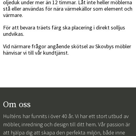
oljeduk under mer än 12 timmar. Låt inte heller möblerna
stå eller användas för nära värmekällor som element och
värmare.
För att bevara träets färg ska placering i direkt solljus
undvikas.
Vid närmare frågor angående skötsel av Skovbys möbler
hänvisar vi till vår kundtjänst.
Om oss
Hulténs har funnits i över 40 år. Vi har ett stort utbud av
möbler, inredning och design till ditt hem. Vår passion är
att hjälpa dig att skapa den perfekta miljön, både inne