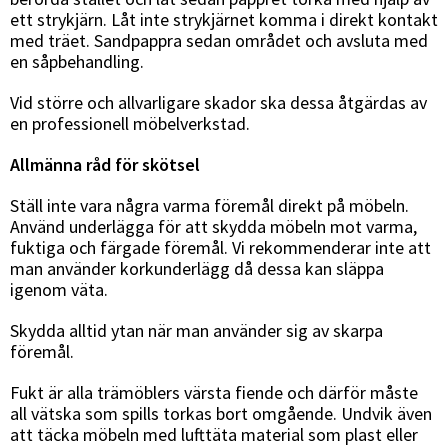
ett strykjärn. Låt inte strykjärnet komma i direkt kontakt
Sverige
Danmark
med träet. Sandpappra sedan området och avsluta med
en såpbehandling.
Norge
Suomi
Vid större och allvarligare skador ska dessa åtgärdas av
en professionell möbelverkstad.
Allmänna råd för skötsel
Ställ inte vara några varma föremål direkt på möbeln.
Använd underlägga för att skydda möbeln mot varma,
fuktiga och färgade föremål. Vi rekommenderar inte att
man använder korkunderlägg då dessa kan släppa
igenom väta.
Skydda alltid ytan när man använder sig av skarpa
föremål.
Fukt är alla trämöblers värsta fiende och därför måste
all vätska som spills torkas bort omgående. Undvik även
att täcka möbeln med lufttäta material som plast eller