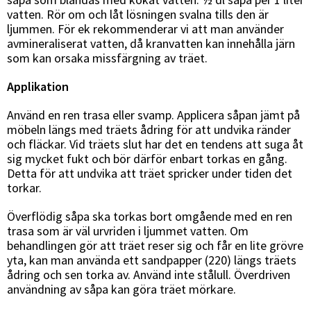
vatten. Rör om och låt lösningen svalna tills den är
ljummen. För ek rekommenderar vi att man använder
avmineraliserat vatten, då kranvatten kan innehålla järn
som kan orsaka missfärgning av träet.
Applikation
Använd en ren trasa eller svamp. Applicera såpan jämt på
möbeln längs med träets ådring för att undvika ränder
och fläckar. Vid träets slut har det en tendens att suga åt
sig mycket fukt och bör därför enbart torkas en gång.
Detta för att undvika att träet spricker under tiden det
torkar.
Överflödig såpa ska torkas bort omgående med en ren
trasa som är väl urvriden i ljummet vatten. Om
behandlingen gör att träet reser sig och får en lite grövre
yta, kan man använda ett sandpapper (220) längs träets
ådring och sen torka av. Använd inte stålull. Överdriven
användning av såpa kan göra träet mörkare.