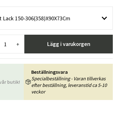
r
Trädgårdsredskap
Hallmöbler
t Lack 150-306(358)X90X73Cm
ning
Lägg i varukorgen
+
Beställningsvara
Specialbeställning - Varan tillverkas
vår butik!
efter beställning, leveranstid ca 5-10
veckor