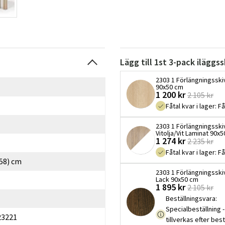
Lägg till 1st 3-pack iläggs
2303 1 Förlängningsski
90x50 cm
1 200 kr
2 105 kr
Fåtal kvar i lager
:
Få
2303 1 Förlängningsski
Vitolja/Vit Laminat 90x
1 274 kr
2 235 kr
Fåtal kvar i lager
:
Få
58) cm
2303 1 Förlängningsski
Lack 90x50 cm
1 895 kr
2 105 kr
Beställningsvara
:
Specialbeställning -
23221
tillverkas efter best