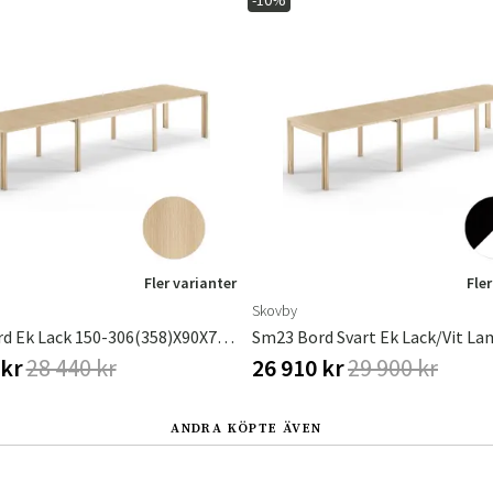
-10%
Fler varianter
Fler
Skovby
Sm23 Bord Ek Lack 150-306(358)X90X73Cm
 kr
28 440 kr
26 910 kr
29 900 kr
ANDRA KÖPTE ÄVEN