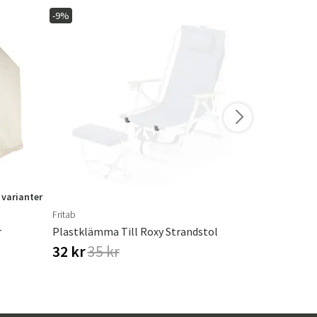
-9%
-14%
I lager
 varianter
Fritab
Hillerstorp
r
Plastklämma Till Roxy Strandstol
Hammockta
32 kr
35 kr
687 kr
79