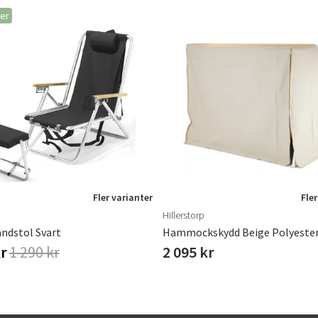
ger
Fler varianter
Fler
Hillerstorp
andstol Svart
Hammockskydd Beige Polyeste
kr
1 290 kr
2 095 kr