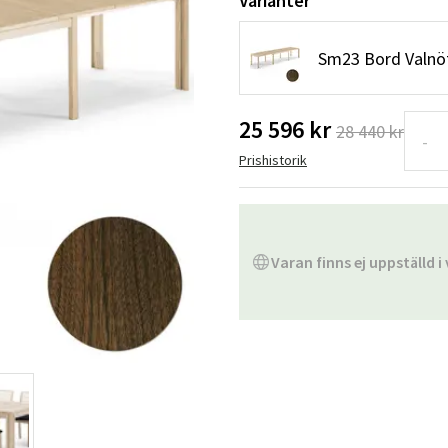
Varianter
Hängstolar
Badrumsmatto
Sm23 Bord Valnö
er
Underhållsprodukter
Småförvaring
Badrumsinred
25 596 kr
28 440 kr
-
Prishistorik
Varan finns ej uppställd i 