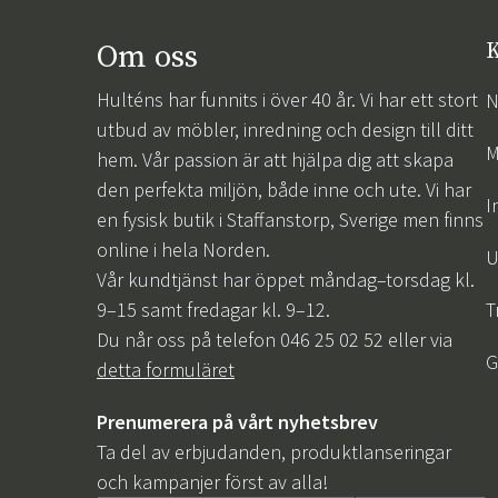
Om oss
K
Hulténs har funnits i över 40 år. Vi har ett stort
N
utbud av möbler, inredning och design till ditt
M
hem. Vår passion är att hjälpa dig att skapa
den perfekta miljön, både inne och ute. Vi har
I
en fysisk butik i Staffanstorp, Sverige men finns
online i hela Norden.
U
Vår kundtjänst har öppet måndag–torsdag kl.
9–15 samt fredagar kl. 9–12.
T
Du når oss på telefon 046 25 02 52 eller via
G
detta formuläret
Prenumerera på vårt nyhetsbrev
Ta del av erbjudanden, produktlanseringar
och kampanjer först av alla!