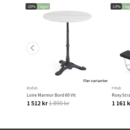
-20%
I lager
-10%
I la
ler varianter
Fler varianter
Brafab
Fritab
Loire Marmor Bord 60 Vit
Roxy Str
1 512 kr
1 890 kr
1 161 