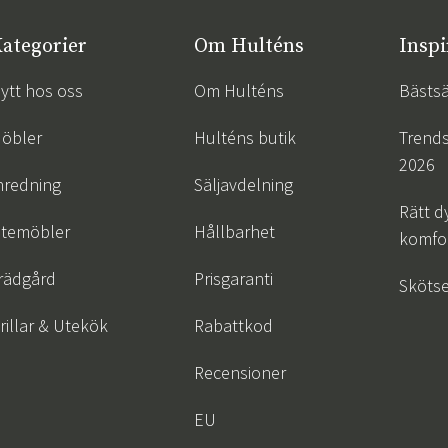
ategorier
Om Hulténs
Inspi
ytt hos oss
Om Hulténs
Bästsä
öbler
Hulténs butik
Trend
2026
nredning
Säljavdelning
Rätt d
temöbler
Hållbarhet
komfor
rädgård
Prisgaranti
Skötse
rillar & Utekök
Rabattkod
Recensioner
EU