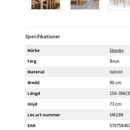
Specifikationer
Märke
Skovby
Färg
Brun
Material
Valnöt
Bredd
90 cm
Längd
150-306(3
Höjd
73 cm
Lev.art nummer
SM23N
EAN
57075840