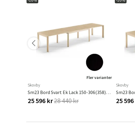
-10%
-10%
ler varianter
Fler varianter
Skovby
Skovby
Sm117 Bord Ek Vitolja/Vit Laminat 192-252X102X74Cm
Sm23 Bord Svart Ek Lack 150-306(358)X90X73Cm
25 596 kr
28 440 kr
25 596