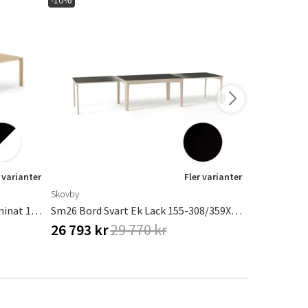
-10%
-10%
 varianter
Fler varianter
Skovby
Skovby
Sm23 Bord Svart Ek Lack/Vit Laminat 150-306(358)X90X73Cm
Sm26 Bord Svart Ek Lack 155-308/359X101X74Cm
26 793 kr
29 770 kr
26 793 k