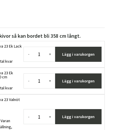
skivor så kan bordet bli 358 cm långt.
va 23 Ek Lack
Lägg i varukorgen
-
+
tal kvar
va 23 Ek
50 cm
Lägg i varukorgen
-
+
tal kvar
va 23 Valnöt
Lägg i varukorgen
-
+
 Varan
ällning,