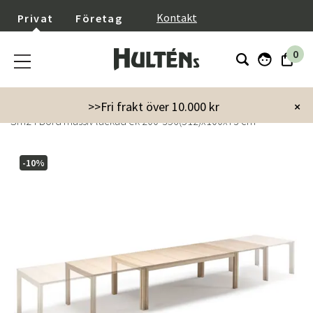
}
Kontakt
Privat
Företag
0
Startsida
Möbler
Bord
Matbord
>>Fri frakt över 10.000 kr
×
Sm24 Bord massiv lackad ek 200-356(512)x100x73 cm
-10%