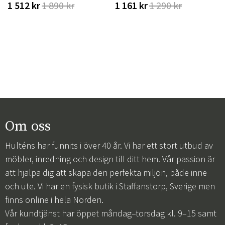
1 512 kr
1 890 kr
1 161 kr
1 290 kr
Om oss
Hulténs har funnits i över 40 år. Vi har ett stort utbud av
möbler, inredning och design till ditt hem. Vår passion är
att hjälpa dig att skapa den perfekta miljön, både inne
och ute. Vi har en fysisk butik i Staffanstorp, Sverige men
finns online i hela Norden.
Vår kundtjänst har öppet måndag–torsdag kl. 9–15 samt