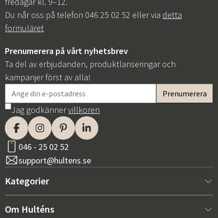
fredagar kl. 9–12.
Du når oss på telefon 046 25 02 52 eller via
detta
formuläret
Prenumerera på vårt nyhetsbrev
Ta del av erbjudanden, produktlanseringar och
kampanjer först av alla!
Jag godkänner
villkoren
046 - 25 02 52
support@hultens.se
Kategorier
Nytt hos oss
Om Hulténs