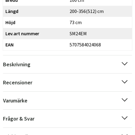
Bredd
100 cm
Längd
200-356(512) cm
Höjd
73 cm
Lev.art nummer
SM24EM
EAN
5707584024068
Sverige
Danmark
Beskrivning
Norge
Suomi
Recensioner
Varumärke
Frågor & Svar