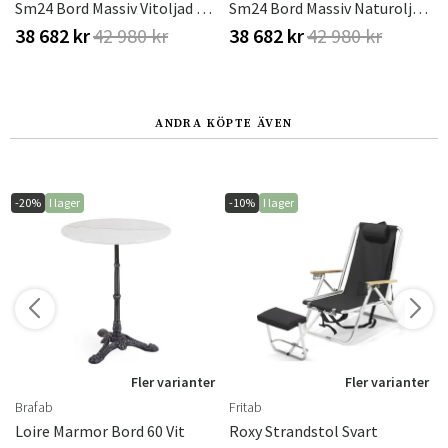
Sm24 Bord Massiv Vitoljad Ek 200-356(512)x100x73 Cm
Sm24 Bord Massiv Naturoljad Ek 200-356(512)x100x73 Cm
38 682 kr
42 980 kr
38 682 kr
42 980 kr
ANDRA KÖPTE ÄVEN
-20%
I lager
-10%
I lager
r
Fler varianter
Fler varianter
Brafab
Fritab
Loire Marmor Bord 60 Vit
Roxy Strandstol Svart