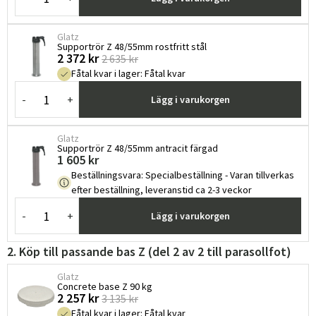
Glatz
Supportrör Z 48/55mm rostfritt stål
2 372 kr
2 635 kr
Fåtal kvar i lager
:
Fåtal kvar
-
+
Lägg i varukorgen
Glatz
Supportrör Z 48/55mm antracit färgad
1 605 kr
Beställningsvara
:
Specialbeställning - Varan tillverkas
efter beställning, leveranstid ca 2-3 veckor
-
+
Lägg i varukorgen
2. Köp till passande bas Z (del 2 av 2 till parasollfot)
Glatz
Concrete base Z 90 kg
2 257 kr
3 135 kr
Fåtal kvar i lager
:
Fåtal kvar