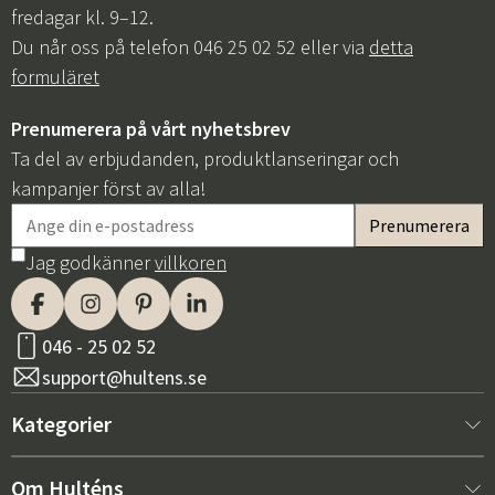
fredagar kl. 9–12.
Du når oss på telefon 046 25 02 52 eller via
detta
formuläret
Prenumerera på vårt nyhetsbrev
Ta del av erbjudanden, produktlanseringar och
kampanjer först av alla!
Jag godkänner
villkoren
046 - 25 02 52
support@hultens.se
Kategorier
Nytt hos oss
Om Hulténs