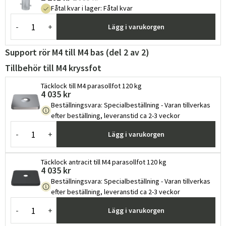
Fåtal kvar i lager
:
Fåtal kvar
-
+
Lägg i varukorgen
Support rör M4 till M4 bas (del 2 av 2)
Tillbehör till M4 kryssfot
Täcklock till M4 parasollfot 120 kg
4 035 kr
Beställningsvara
:
Specialbeställning - Varan tillverkas
efter beställning, leveranstid ca 2-3 veckor
-
+
Lägg i varukorgen
Täcklock antracit till M4 parasollfot 120 kg
4 035 kr
Beställningsvara
:
Specialbeställning - Varan tillverkas
efter beställning, leveranstid ca 2-3 veckor
-
+
Lägg i varukorgen