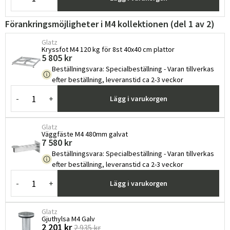
Förankringsmöjligheter i M4 kollektionen (del 1 av 2)
Glatz
Kryssfot M4 120 kg för 8st 40x40 cm plattor
5 805 kr
Beställningsvara
:
Specialbeställning - Varan tillverkas
efter beställning, leveranstid ca 2-3 veckor
-
+
Lägg i varukorgen
Sverige
Danmark
Glatz
Norge
Suomi
Väggfäste M4 480mm galvat
7 580 kr
Beställningsvara
:
Specialbeställning - Varan tillverkas
efter beställning, leveranstid ca 2-3 veckor
-
+
Lägg i varukorgen
Glatz
Gjuthylsa M4 Galv
2 201 kr
2 935 kr