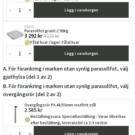
-
+
Lägg i varukorgen
Glatz
Parasollfot granit Z 90kg
3 292 kr
4 115 kr
Fåtal kvar i lager
:
Fåtal kvar
-
+
Lägg i varukorgen
A. För förankring i marken utan synlig parasollfot, välj
gjuthylsa (del 1 av 2)
B. För förankring i marken utan synlig parasollfot, välj
övergångsrör (del 2 av 2)
Övergångsrör PX 48/55mm rostfritt stål
2 585 kr
Beställningsvara
:
Specialbeställning - Varan tillverkas
efter beställning, leveranstid ca 2-3 veckor
-
+
Lägg i varukorgen