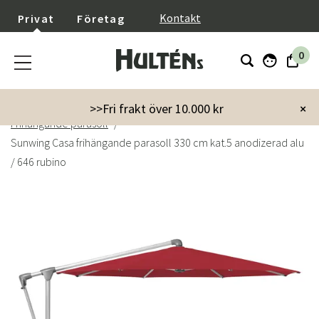
}
Kontakt
Privat
Företag
0
Startsida
Trädgård
Parasoll & Tillbehör
>>Fri frakt över 10.000 kr
×
Frihängande parasoll
Sunwing Casa frihängande parasoll 330 cm kat.5 anodizerad alu
/ 646 rubino