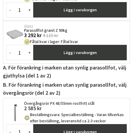
-
+
Lägg i varukorgen
Glatz
Parasollfot granit Z 90kg
3 292 kr
4 115 kr
Fåtal kvar i lager
:
Fåtal kvar
-
+
Lägg i varukorgen
A. För förankring i marken utan synlig parasollfot, välj
gjuthylsa (del 1 av 2)
B. För förankring i marken utan synlig parasollfot, välj
övergångsrör (del 2 av 2)
Övergångsrör PX 48/55mm rostfritt stål
2 585 kr
Beställningsvara
:
Specialbeställning - Varan tillverkas
efter beställning, leveranstid ca 2-3 veckor
-
+
Lägg i varukorgen