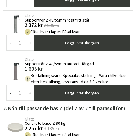
Glatz
Supportrör Z 48/55mm rostfritt stål
2 372 kr
2 635 kr
Fåtal kvar i lager
:
Fåtal kvar
-
+
Lägg i varukorgen
Glatz
Supportrör Z 48/55mm antracit färgad
1 605 kr
Beställningsvara
:
Specialbeställning - Varan tillverkas
efter beställning, leveranstid ca 2-3 veckor
-
+
Lägg i varukorgen
2. Köp till passande bas Z (del 2 av 2 till parasollfot)
Glatz
Concrete base Z 90 kg
2 257 kr
3 135 kr
Fåtal kvar i lager
:
Fåtal kvar