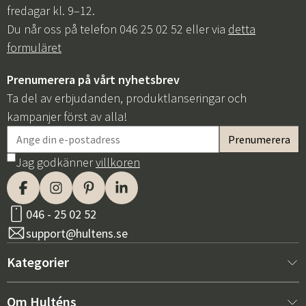
fredagar kl. 9–12.
Du når oss på telefon 046 25 02 52 eller via
detta
formuläret
Prenumerera på vårt nyhetsbrev
Ta del av erbjudanden, produktlanseringar och
kampanjer först av alla!
Jag godkänner
villkoren
046 - 25 02 52
support@hultens.se
Kategorier
Nytt hos oss
Om Hulténs