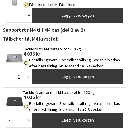
Fåtal kvar i lager
:
Fåtal kvar
-
+
Lägg i varukorgen
Support rör M4 till M4 bas (del 2 av 2)
Tillbehör till M4 kryssfot
Täcklock till M4 parasollfot 120 kg
4 035 kr
Beställningsvara
:
Specialbeställning - Varan tillverkas
efter beställning, leveranstid ca 2-3 veckor
-
+
Lägg i varukorgen
Täcklock antracit till M4 parasollfot 120 kg
4 035 kr
Beställningsvara
:
Specialbeställning - Varan tillverkas
efter beställning, leveranstid ca 2-3 veckor
-
+
Lägg i varukorgen