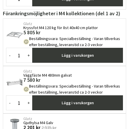
Förankringsmöjligheter i M4 kollektionen (del 1 av 2)
Glatz
Kryssfot M4 120 kg för 8st 40x40 cm plattor
5 805 kr
Beställningsvara
:
Specialbeställning - Varan tillverkas
efter beställning, leveranstid ca 2-3 veckor
-
+
Lägg i varukorgen
Sverige
Danmark
Glatz
Norge
Suomi
Väggfäste M4 480mm galvat
7 580 kr
Beställningsvara
:
Specialbeställning - Varan tillverkas
efter beställning, leveranstid ca 2-3 veckor
-
+
Lägg i varukorgen
Glatz
Gjuthylsa M4 Galv
2 201 kr
2 935 kr