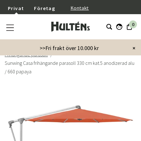
}
Kontakt
Privat
Företag
0
Startsida
Trädgård
Parasoll & Tillbehör
>>Fri frakt över 10.000 kr
×
Frihängande parasoll
Sunwing Casa frihängande parasoll 330 cm kat.5 anodizerad alu
/ 660 papaya