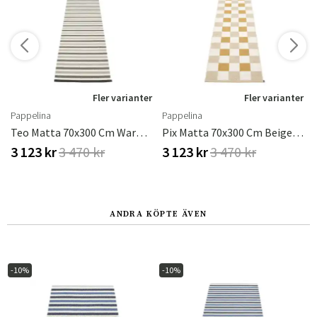
r
Fler varianter
Fler varianter
Pappelina
Pappelina
rk Brown
Teo Matta 70x300 Cm Warm Grey/Charcoal/Vanilla
Pix Matta 70x300 Cm Beige/Vanilla/Ochre
3 123 kr
3 470 kr
3 123 kr
3 470 kr
ANDRA KÖPTE ÄVEN
-10%
-10%