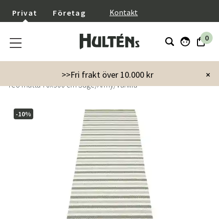
}
Kontakt
Privat
Företag
0
Startsida
Inredning
Mattor
>>Fri frakt över 10.000 kr
×
Teo matta 70x300 cm Sage/Army/Vanilla
-10%