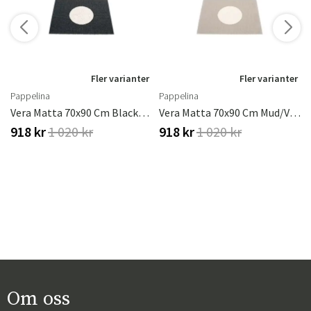
r
Fler varianter
Fler varianter
Pappelina
Pappelina
Vera Matta 70x90 Cm Black/vanilla
Vera Matta 70x90 Cm Mud/vanilla
918 kr
1 020 kr
918 kr
1 020 kr
Om oss