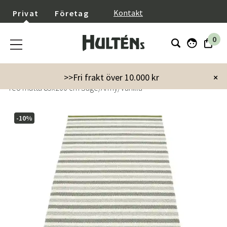
}
Kontakt
Privat
Företag
0
Startsida
Inredning
Mattor
>>Fri frakt över 10.000 kr
×
Teo matta 85x200 cm Sage/Army/Vanilla
-10%