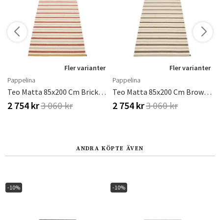
r
Fler varianter
Fler varianter
Pappelina
Pappelina
Teo Matta 85x200 Cm Brick/Beige/Vanilla
Teo Matta 85x200 Cm Brown/Beige/Vanilla
2 754 kr
3 060 kr
2 754 kr
3 060 kr
ANDRA KÖPTE ÄVEN
-10%
-10%