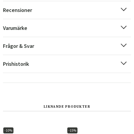
Recensioner
Varumärke
Frågor & Svar
Prishistorik
Sverige
Danmark
Norge
Suomi
LIKNANDE PRODUKTER
-10%
-15%