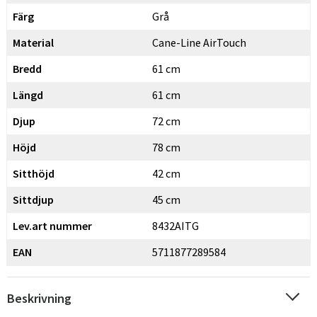
Färg
Grå
Material
Cane-Line AirTouch
Bredd
61 cm
Längd
61 cm
Djup
72 cm
Höjd
78 cm
Sitthöjd
42 cm
Sittdjup
45 cm
Lev.art nummer
8432AITG
EAN
5711877289584
Beskrivning