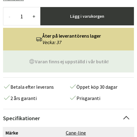
-
+
Lägg i varukorgen
Åter på leverantörens lager
Vecka: 37
Varan finns ej uppställd i vår butik!
Betala efter leverans
Öppet köp 30 dagar
2 års garanti
Prisgaranti
Specifikationer
Märke
Cane-line