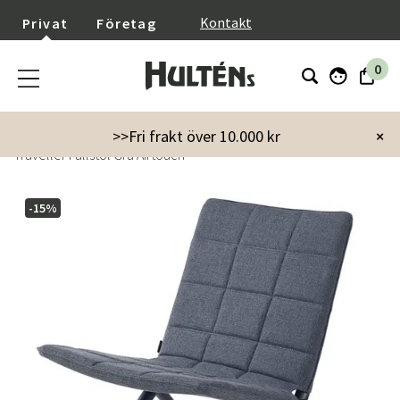
}
Kontakt
Privat
Företag
0
Startsida
Utemöbler
Utestolar
Fåtöljer
>>Fri frakt över 10.000 kr
×
Traveller Fällstol Grå Airtouch
-15%