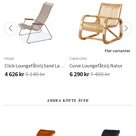
r
Fler varianter
Houe
Cane-Line
Click Loungefåtölj Sand Lamella Bamboo
Curve Loungefåtölj Natur
4 626 kr
5 140 kr
6 290 kr
7 400 kr
ANDRA KÖPTE ÄVEN